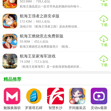
503.99M
739
人在玩
的金币。金币作为游戏中的基础货币，用途极为广泛，无论
下载
航海王激战是以一款非常热血刺激的动作格斗...
是用于购买角色培养所需的道具、提升角色等级，还是在商
店中兑换各种珍稀物品，都离不开它。每天稳定获得的金
航海王强者之路安卓版
172.43M
692
人在玩
币，能够帮助玩家在日常游戏中更加从容地进行资源积累，
下载
游戏介绍 《航海王强者之路》是由东映动画...
逐步提升自己的实力。此外，基础月卡还会为玩家提供额外
的体力恢复。在游戏中，体力是参与各种副本、活动的重要
航海王燃烧意志免费新版
限制因素，充足的体力意味着玩家可以更频繁地挑战副本，
55.90M
452
人在玩
下载
航海王燃烧意志免费新版简介 《航海...
获取更多的经验和奖励。额外的体力恢复，无疑能让玩家在
游戏中更加高效地推进进度，不会因为体力不足而耽误游戏
航海王皇家海军游戏
进程。
74.10M
717
人在玩
下载
《航海王皇家海军》是一款航海冒险题材的策...
进阶月卡则是为那些对游戏有更高追求、希望在短时间内快
速提升实力的玩家量身定制的。进阶月卡的价格通常在 68 元
精品推荐
左右，相较于基础月卡，价格有所提升，但其所带来的福利
也更加丰厚。购买进阶月卡后，玩家除了能获得比基础月卡
更多的金币外，还会额外得到一些稀有的角色碎片。角色碎
片是合成和提升角色星级的关键材料，通过收集足够的角色
魅脸换脸软
罗塞塔石碑
智慧长沙
开间服装店
灵动tv最新
碎片，玩家可以将心仪的角色培养得更为强大，解锁更多强