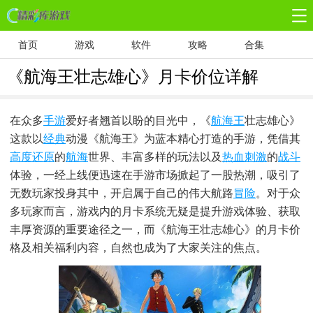
首页
游戏
软件
攻略
合集
《航海王壮志雄心》月卡价位详解
在众多
手游
爱好者翘首以盼的目光中，《
航海王
壮志雄心》
这款以
经典
动漫《航海王》为蓝本精心打造的手游，凭借其
高度还原
的
航海
世界、丰富多样的玩法以及
热血刺激
的
战斗
体验，一经上线便迅速在手游市场掀起了一股热潮，吸引了
无数玩家投身其中，开启属于自己的伟大航路
冒险
。对于众
多玩家而言，游戏内的月卡系统无疑是提升游戏体验、获取
丰厚资源的重要途径之一，而《航海王壮志雄心》的月卡价
格及相关福利内容，自然也成为了大家关注的焦点。