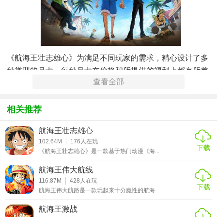
《航海王壮志雄心》为满足不同玩家的需求，精心设计了多
种类型的月卡，每种月卡在价格和所提供的福利上都有所差
查看全部
异，为玩家带来了多样化的选择。
相关推荐
航海王壮志雄心
102.64M
176
人在玩
下载
《航海王壮志雄心》是一款基于热门动漫《海...
航海王伟大航线
其中，基础月卡以其亲民的价格和实用的福利，受到了广大
116.87M
428
人在玩
玩家的喜爱。基础月卡的价格定位在 30 元左右，对于大多数
下载
航海王伟大航路是一款玩起来十分魔性的航海...
玩家来说，这个价格相对容易接受，不会造成过大的经济负
航海王激战
担。购买基础月卡后，玩家在当月内每天都能领取一定数量