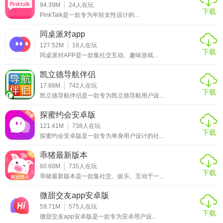
让用户享受交友乐趣。
94.39M
24
人在玩
下载
PinkTalk是一款专为年轻女性设计的...
5. 持续更新：团队不断优化功能和界面，确保软件始终保持
同桌派对app
最佳状态，满足用户需求。
127.52M
18
人在玩
下载
同桌派对APP是一款集社交互动、趣味游戏...
【遇见她APP点评】
凯立德导航伴侣
遇见她APP以其智能的匹配系统、丰富的社交功能和良好的
17.88M
742
人在玩
用户体验，成为了众多单身人士交友的首选平台。它不仅为
下载
凯立德导航伴侣是一款专为凯立德导航用户设...
用户提供了一个安全、便捷的交友环境，还通过多样化的活
探蜜约会安卓版
动和互动方式，帮助用户打破社交壁垒，找到真正的心灵伴
121.41M
738
人在玩
侣。无论是寻找爱情还是友情，遇见她都能满足你的期待。
下载
探蜜约会安卓版是一款专为单身用户设计的社...
乖猪最新版本
60.60M
735
人在玩
下载
乖猪最新版本是一款集社交、娱乐、互动于一...
微甜交友app安卓版
59.71M
575
人在玩
下载
微甜交友app安卓版是一款专为安卓用户设...