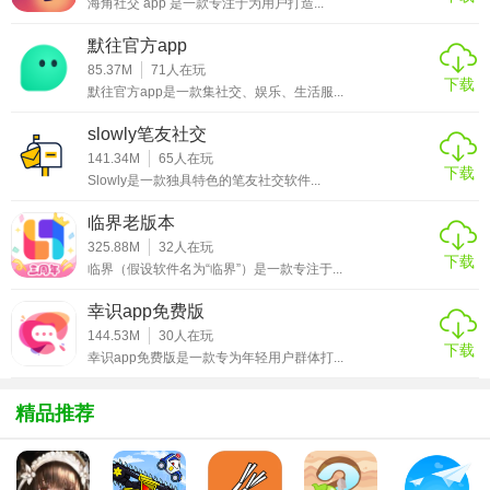
海角社交 app 是一款专注于为用户打造...
2. 主动出击：遇到心仪的对象不要犹豫，主动发起聊天邀
默往官方app
请，增加互动机会。
85.37M
71
人在玩
下载
3. 参与活动：积极参加APP内举办的各种线上线下活动，是
默往官方app是一款集社交、娱乐、生活服...
结识新朋友的好机会。
slowly笔友社交
4. 利用筛选：利用APP的筛选功能，快速定位符合自己要求
141.34M
65
人在玩
下载
Slowly是一款独具特色的笔友社交软件...
的潜在对象。
临界老版本
5. 保持礼貌：在交流过程中保持礼貌和尊重，建立良好的第
325.88M
32
人在玩
一印象。
下载
临界（假设软件名为“临界”）是一款专注于...
【遇见她APP亮点】
幸识app免费版
144.53M
30
人在玩
1. 智能匹配：基于大数据和AI技术，实现高效精准的匹配，
下载
幸识app免费版是一款专为年轻用户群体打...
提高交友效率。
精品推荐
2. 隐私保护：严格的隐私保护机制，确保用户信息安全，让
用户放心交友。
3. 丰富活动：定期举办各类线上线下活动，丰富用户的社交