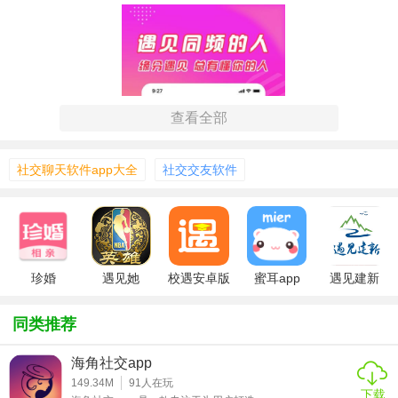
查看全部
社交聊天软件app大全
社交交友软件
珍婚
遇见她
校遇安卓版
蜜耳app
遇见建新
app
【遇见她APP技巧】
同类推荐
1. 完善资料：详细而真实的个人资料能吸引更多关注，记得
海角社交app
上传高质量的生活照。
149.34M
91
人在玩
下载