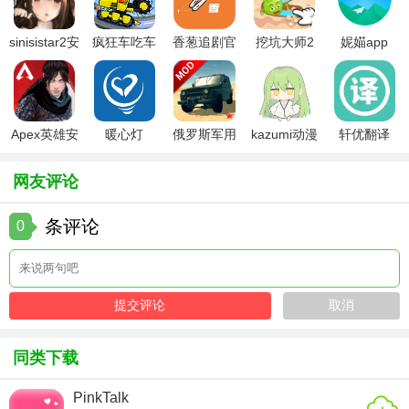
体验，增进彼此了解。
sinisistar2安
疯狂车吃车
香葱追剧官
挖坑大师2
妮媌app
4. 真实认证：提供多种认证方式，确保用户信息的真实性，
卓汉化版
3中文版
方最新版
营造诚信交友环境。
5. 界面友好：简洁明了的界面设计，易于上手，提升用户体
Apex英雄安
暖心灯
俄罗斯军用
kazumi动漫
轩优翻译
验。
卓下载
卡车模拟器
官方下载
mod版
【遇见她APP优势】
网友评论
1. 用户基数大：拥有庞大的用户群体，覆盖各个年龄段和职
条评论
0
业背景，增加交友选择。
2. 高匹配度：智能算法不断优化，提高匹配准确度，让用户
更快找到合适的人。
3. 互动性强：多样化的互动方式，如语音聊天、视频通话
同类下载
等，增进双方了解。
4. 社区氛围好：鼓励真诚交流，营造积极向上的社区氛围，
PinkTalk