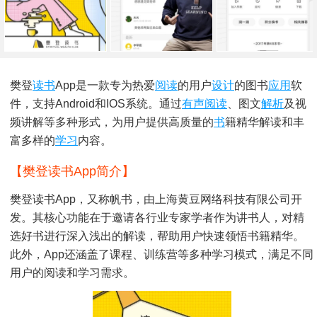
樊登
读书
App是一款专为热爱
阅读
的用户
设计
的图书
应用
软
件，支持Android和iOS系统。通过
有声阅读
、图文
解析
及视
频讲解等多种形式，为用户提供高质量的
书
籍精华解读和丰
富多样的
学习
内容。
【樊登读书app简介】
樊登读书app，又称帆书，由上海黄豆网络科技有限公司开
发。其核心功能在于邀请各行业专家学者作为讲书人，对精
选好书进行深入浅出的解读，帮助用户快速领悟书籍精华。
此外，app还涵盖了课程、训练营等多种学习模式，满足不同
用户的阅读和学习需求。