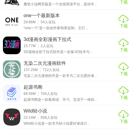
下载
魔笔小说网页版是一个在线阅读平台，提供丰...
樊登读书app凭借其专业的选书团队、丰富的内容资源、便捷
的学习方式以及高性价比的会员服务，成为了众多阅读爱好
one一个最新版本
者的首选。无论你是职场人士、学生还是家庭主妇，都能在
29.86M
54
人在玩
下载
“one一个”是一款由作家韩寒监制、主打...
这里找到适合自己的学习内容。如果你也热爱阅读，渴望通
过阅读来提升自己的知识和能力，那么不妨试试樊登读书app
3d漫画全彩漫画下拉式
吧！
15.77M
2
人在玩
下载
3D漫画全彩下拉式软件是一款集3D技术与...
无染二次元漫画软件
137.25M
712
人在玩
下载
无染二次元漫画软件是一款专为二次元爱好者...
起源书阁
68.56M
704
人在玩
下载
起源书阁是一款集阅读、学习、交流于一体的...
Wild轻小说
23.14M
658
人在玩
下载
Wild轻小说是一款专为轻小说爱好者设计...