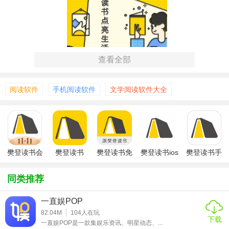
查看全部
阅读软件
手机阅读软件
文学阅读软件大全
樊登读书会
樊登读书
樊登读书免
樊登读书ios
樊登读书手
费版
版
机版
【樊登读书app特色】
同类推荐
1. 精选好书，专业解读：樊登读书app拥有专业的选书团队，
从海量书籍中甄选高分好书，并通过专家学者进行深度解
一直娱POP
读，让用户轻松获取书中精华。
82.04M
104
人在玩
下载
一直娱POP是一款集娱乐资讯、明星动态、...