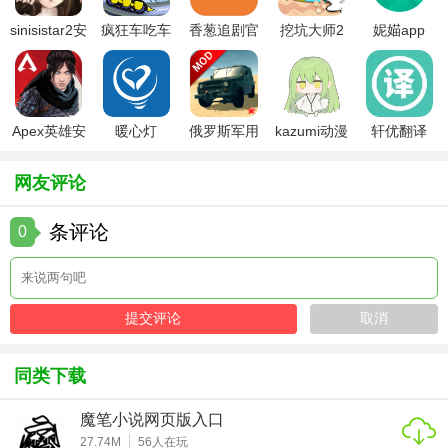
sinisistar2安
疯狂车吃车
香葱追剧官
挖坑大师2
妮媌app
【樊登读书app优势】
卓汉化版
3中文版
方最新版
1. 专业团队，品质保证：专业的选书团队和讲书人团队，确
保每本书籍的解读都具备高水准的品质。
Apex英雄安
暖心灯
俄罗斯军用
kazumi动漫
轩优翻译
2. 便捷高效，随时随地：支持离线缓存和多种设备登录，让
卓下载
卡车模拟器
官方下载
用户随时随地都能享受阅读的乐趣。
mod版
网友评论
3. 社群互动，共同成长：通过训练营等社群学习模式，增强
条评论
0
用户之间的互动和交流，促进共同成长。
4. 丰富资源，持续更新：app内资源丰富多样，且持续更新，
确保用户始终能获取到最新的知识和信息。
5. 价格实惠，性价比高：相对于购买实体书籍或参加线下课
程，樊登读书app的会员费用更为实惠，且能享受到更多的学
同类下载
习资源和服务。
魔笔小说网页版入口
【樊登读书app推荐】
27.74M
56
人在玩