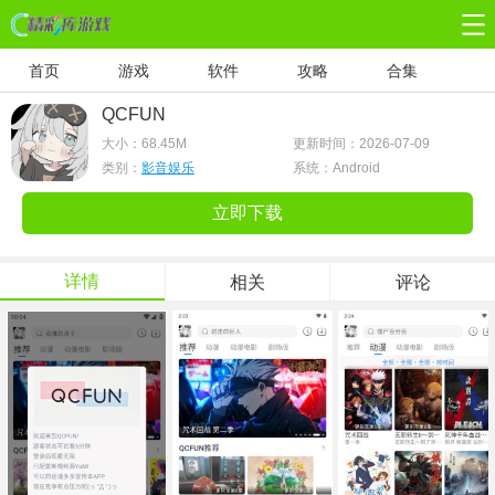
首页
游戏
软件
攻略
合集
QCFUN
大小：
68.45M
更新时间：2026-07-09
类别：
影音娱乐
系统：Android
立即下载
详情
相关
评论