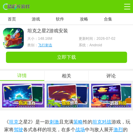
首页
游戏
软件
攻略
合集
坦克之星2游戏安装
大小：
148.16M
更新时间：2026-07-02
类别：
飞行射击
系统：Android
立即下载
详情
相关
评论
《
坦克
之星2》是一款
刺激
且充满
策略
性的
坦克对战
游戏，玩
家将
驾驶
各式各样的坦克，在多个
战场
中与敌人展开
激烈
的