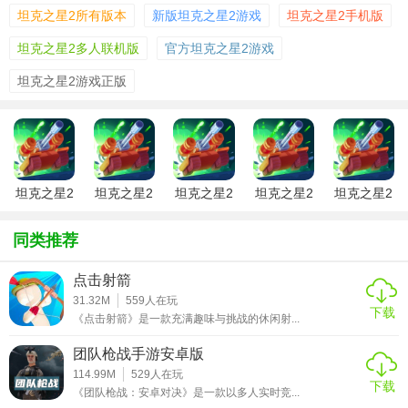
坦克之星2所有版本
新版坦克之星2游戏
坦克之星2手机版
【坦克之星2游戏安装功能】
坦克之星2多人联机版
官方坦克之星2游戏
1. 实时对战：玩家可以实时匹配全球玩家进行在线对战，感
坦克之星2游戏正版
受紧张刺激的坦克大战。
2. 升级系统：玩家可以通过战斗获取经验值，升级坦克和武
器，提升战斗力。
坦克之星2
坦克之星2
坦克之星2
坦克之星2
坦克之星2
3. 好友对战：支持邀请好友进行一对一或多人对战，增进友
官方正版
中文版
内购版
全解锁版
谊同时享受战斗的乐趣。
同类推荐
4. 自定义模式：玩家可以创建自定义房间，设置游戏规则，
与好友进行个性化的对战。
点击射箭
31.32M
559
人在玩
下载
【坦克之星2游戏安装优势】
《点击射箭》是一款充满趣味与挑战的休闲射...
团队枪战手游安卓版
1. 高清画质：采用先进图形引擎，呈现细腻的游戏画面和逼
114.99M
529
人在玩
真的爆炸效果。
下载
《团队枪战：安卓对决》是一款以多人实时竞...