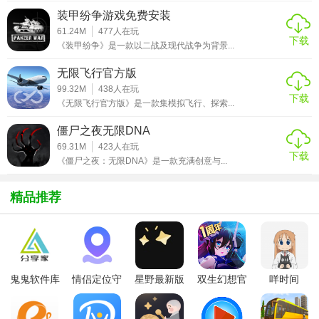
2. 流畅体验：优化游戏性能，确保低延迟和高帧率，让玩家
装甲纷争游戏免费安装
享受流畅的对战体验。
61.24M
477
人在玩
下载
《装甲纷争》是一款以二战及现代战争为背景...
3. 丰富玩法：除了传统的对战模式外，还包含团队战、生存
战等多种玩法，保持游戏新鲜感。
无限飞行官方版
99.32M
438
人在玩
4. 社区互动：内置论坛和社交功能，玩家可以分享战术、交
下载
《无限飞行官方版》是一款集模拟飞行、探索...
流心得，构建坦克对战爱好者的社区。
僵尸之夜无限DNA
【坦克之星2游戏安装测评】
69.31M
423
人在玩
下载
《僵尸之夜：无限DNA》是一款充满创意与...
《坦克之星2》凭借其出色的游戏设计、丰富的功能和流畅的
操作体验，成为了一款备受玩家喜爱的坦克对战游戏。无论
精品推荐
是新手还是老玩家，都能在游戏中找到属于自己的乐趣。如
果你热爱坦克对战，那么《坦克之星2》绝对值得一试！
鬼鬼软件库
情侣定位守
星野最新版
双生幻想官
咩时间
最新版
护软件
方版