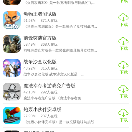
下载
《火箭攻击3D》是一款充满刺激与挑战的飞...
动物王者测试版
91.93M
371
人在玩
下载
《动物王者测试版》是一款融合了竞技对战与...
前锋突袭官方版
58.49M
368
人在玩
下载
前锋突袭官方版是一款紧张刺激且极具竞技性...
战争沙盒汉化版
43.92M
315
人在玩
下载
战争沙盒汉化版 战争沙盒汉化版是一...
魔法幸存者游戏免广告版
42.13M
292
人在玩
下载
魔法幸存者免广告版 《魔法幸存者免...
炮轰小伙伴安卓版
27.90M
237
人在玩
下载
《炮轰小伙伴安卓版》是一款充满趣味与挑战...