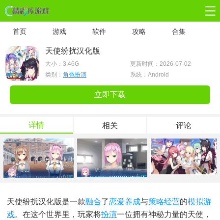
首页
游戏
软件
攻略
合集
天使纷扰汉化版
大小：
3.46G
更新时间：2026-07-02
类别：
角色扮演
系统：Android
立即下载
详情
相关
评论
天使纷扰汉化版是一款
融合
了
恋爱养成
与
策略经营
的
模拟游
戏
。在这个世界里，玩家将
扮演
一位拥有神秘力量的天使，