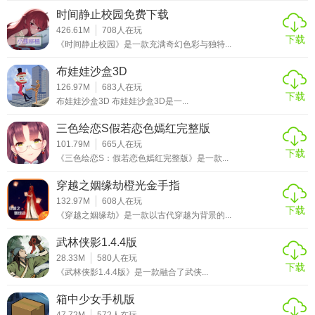
时间静止校园免费下载
426.61M
708
人在玩
下载
《时间静止校园》是一款充满奇幻色彩与独特...
布娃娃沙盒3D
126.97M
683
人在玩
下载
布娃娃沙盒3D 布娃娃沙盒3D是一...
三色绘恋S假若恋色嫣红完整版
101.79M
665
人在玩
下载
《三色绘恋S：假若恋色嫣红完整版》是一款...
穿越之姻缘劫橙光金手指
132.97M
608
人在玩
下载
《穿越之姻缘劫》是一款以古代穿越为背景的...
武林侠影1.4.4版
28.33M
580
人在玩
下载
《武林侠影1.4.4版》是一款融合了武侠...
箱中少女手机版