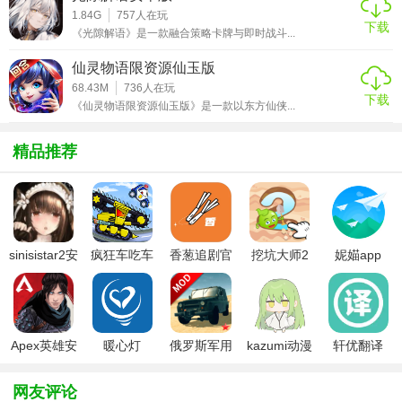
1. 合理分配时间：在平衡恋爱与经营时，要合理安排时间，
1.84G
757
人在玩
下载
确保每个角色都能得到足够的关注，同时不影响事务所的运
《光隙解语》是一款融合策略卡牌与即时战斗...
营。
仙灵物语限资源仙玉版
2. 观察对话选项：不同对话选项会影响角色的心情和好感
68.43M
736
人在玩
下载
《仙灵物语限资源仙玉版》是一款以东方仙侠...
度，需谨慎选择，以达成最佳结局。
3. 策略投资：在经营方面，应优先考虑投资能够带来长期收
精品推荐
益的项目，同时留意每个角色的特殊需求，以获取他们的支
持。
【天使纷扰汉化版点评】
sinisistar2安
疯狂车吃车
香葱追剧官
挖坑大师2
妮媌app
天使纷扰汉化版以其独特的游戏设定、丰富的剧情内容和深
卓汉化版
3中文版
方最新版
度的策略玩法吸引了大量玩家。它不仅让玩家体验到甜蜜浪
漫的恋爱故事，还通过经营挑战锻炼了玩家的策略思维和决
策能力。对于喜欢模拟养成和策略游戏的玩家来说，这款游
Apex英雄安
暖心灯
俄罗斯军用
kazumi动漫
轩优翻译
戏无疑是一个不可错过的选择。
卓下载
卡车模拟器
官方下载
mod版
网友评论