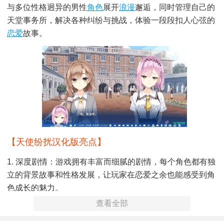
与多位性格迥异的男性
角色
展开
浪漫
邂逅，同时管理自己的
天堂事务所，解决各种纠纷与挑战，体验一段段扣人心弦的
恋爱
故事。
【天使纷扰汉化版亮点】
1. 深度剧情：游戏拥有丰富而细腻的剧情，每个角色都有独
立的背景故事和性格发展，让玩家在恋爱之余也能感受到角
色成长的魅力。
查看全部
2. 自由探索：游戏提供开放的世界供玩家探索，从天堂到人
间，各种场景设计精美，充满幻想色彩，玩家可以自由穿梭