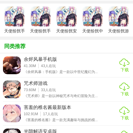
于不同世界，发现隐藏的故事。
3. 策略经营：除了恋爱养成，玩家还需经营自己的事务所，
通过智慧和策略解决各种案件，提升事务所的声望和影响
天使纷扰手
天使纷扰手
天使纷扰安
天使纷扰中
天使纷扰游
力。
游汉化版
机汉化安装
卓下载安装
文版
戏
包
【天使纷扰汉化版过程】
同类推荐
1. 角色邂逅：在游戏初期，玩家可以通过完成特定任务或随
余烬风暴手机版
机事件遇到不同的男性角色，每个角色都有其独特的性格和
41.30M
43
人在玩
下载
喜好。
《余烬风暴：手机版》是一款以中世纪魔幻为...
咒术师游戏
2. 好感度提升：通过与角色互动、赠送礼物、完成他们的请
73.60M
33
人在玩
求等方式提升好感度，解锁更多剧情和专属故事。
下载
《咒术师》是一款以神秘咒术与奇幻冒险为主...
3. 事务管理：随着游戏进展，玩家需要处理更多案件，提升
害羞的椎名酱最新版本
技能，解锁新的道具和助手，以更有效地解决纠纷。
102.91M
17
人在玩
下载
《害羞的椎名酱》是一款充满趣味与挑战的模...
【天使纷扰汉化版技巧】
光隙解语安卓版