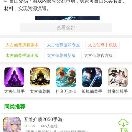
4. 自由交易：游戏内设有交易市场，玩家可自由买卖装备、
材料，实现资源流通。
查看全部
太古仙尊所有版本
太古仙尊游戏专区
太古仙尊手机版
太古仙尊手游正版
太古仙尊最新版
太古仙尊官方版
太古仙尊手
太古仙尊版
抖音万道仙
长枪仙尊手
封魔仙尊手
游
尊手游
游
游ios
同类推荐
五维介质2050手游
【太古仙尊手游官方正版玩法】
81.88M
446
人在玩
下载
《五维介质2050》是一款融合科幻元素与...