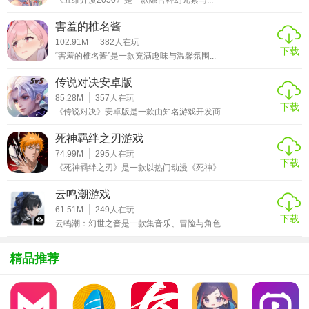
1. 日常修行：完成每日修炼任务，提升修为，解锁更高级的
技能和心法。
害羞的椎名酱
102.91M
382
人在玩
2. 副本挑战：单人或组队挑战各类副本，获取稀有装备和道
下载
“害羞的椎名酱”是一款充满趣味与温馨氛围...
具。
传说对决安卓版
3. 门派任务：参与门派活动，贡献门派，提升门派地位，解
85.28M
357
人在玩
下载
锁更多特权。
《传说对决》安卓版是一款由知名游戏开发商...
4. 仙侣系统：结识仙侣，共同修炼，参与双人活动，增加游
死神羁绊之刃游戏
戏乐趣。
74.99M
295
人在玩
下载
《死神羁绊之刃》是一款以热门动漫《死神》...
【太古仙尊手游官方正版技巧】
云鸣潮游戏
1. 优先提升主要技能：初期资源有限，优先升级对战斗帮助
61.51M
249
人在玩
下载
云鸣潮：幻世之音是一款集音乐、冒险与角色...
最大的技能。
2. 合理分配属性点：根据角色定位和玩法偏好，合理分配属
精品推荐
性点，提升战斗效率。
3. 组队策略：副本挑战时，根据怪物特性选择合适的队友组