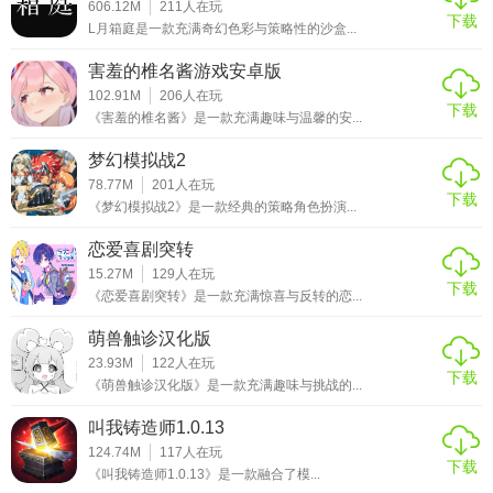
606.12M
211
人在玩
下载
L月箱庭是一款充满奇幻色彩与策略性的沙盒...
害羞的椎名酱游戏安卓版
102.91M
206
人在玩
下载
《害羞的椎名酱》是一款充满趣味与温馨的安...
梦幻模拟战2
78.77M
201
人在玩
下载
《梦幻模拟战2》是一款经典的策略角色扮演...
恋爱喜剧突转
15.27M
129
人在玩
下载
《恋爱喜剧突转》是一款充满惊喜与反转的恋...
萌兽触诊汉化版
23.93M
122
人在玩
下载
《萌兽触诊汉化版》是一款充满趣味与挑战的...
叫我铸造师1.0.13
124.74M
117
人在玩
下载
《叫我铸造师1.0.13》是一款融合了模...