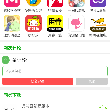
合，提高通关效率。
魅脸换脸软
罗塞塔石碑
智慧长沙
开间服装店
灵动tv最新
4. 市场洞察：留意市场动态，低价买入高价卖出，实现财富
件
安卓版
app
手机版
版本
积累。
【太古仙尊手游官方正版点评】
兜兜动漫全
拼好乐
用券一族
资源猫旧版
蜂鸟视频电
《太古仙尊》以其精美的画面、丰富的玩法和深厚的仙侠文
集在线播放
视剧全集
化底蕴，为玩家构建了一个既真实又梦幻的仙侠世界。游戏
网友评论
不仅注重个人成长，更强调社交互动，让玩家在探索与冒险
中感受到修仙之路的艰辛与乐趣。无论是对于喜欢深度剧情
条评论
0
的玩家，还是热衷于策略战斗的玩家，《太古仙尊》都能提
供足够的乐趣和挑战。
同类下载
L月箱庭最新版本