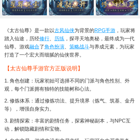
《太古仙尊》是一款以
古风仙侠
为背景的
RPG
手游
，玩家将
踏入仙途，历经
修行
、
历练
，探寻天地奥秘，最终成为一代
仙尊。游戏
融合
了
角色扮演
、
策略战斗
与养成元素，为玩家
打造了一个宏大而细腻的仙侠世界。
【太古仙尊手游官方正版说明】
1. 角色创建：玩家初始可选择不同的门派与角色性别、外
观，每个门派拥有独特的技能树和心法。
2. 修炼体系：通过修炼功法、提升境界（炼气、筑基、金丹
等），增强自身实力。
3. 剧情探索：丰富的剧情任务，探索神秘副本，与NPC互
动，解锁隐藏剧情和宝物。