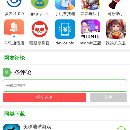
4. 精美画面与音效：游戏画面精美，色彩鲜艳，搭配欢快的
背景音乐与音效，营造愉悦的游戏氛围。
识农v1.0.0
gpsjoystick
手机查找器
弹弹奇兵手
可乐助手
官方
app
游免费版
5.26版本
5. 社交互动功能：支持玩家之间的互动与竞争，分享游戏成
就，增加游戏趣味性。
【泡泡龙：喵星人来袭技巧】
掌讯通酒店
猫眼票房官
deviceinfo
miomio正版
我的关东煮
管理软件
方版
官方版
下载最新
小铺免费版
1. 观察泡泡布局：在发射前仔细观察泡泡的排列情况，寻找
网友评论
最佳消除路径。
条评论
0
2. 合理利用道具：根据关卡情况，合理使用道具与特殊技
能，提升消除效率。
3. 优先解救喵星人：在消除泡泡的同时，注意解救被困的喵
星人，以获得额外奖励与提示。
【泡泡龙：喵星人来袭点评】
同类下载
《泡泡龙：喵星人来袭》以其独特的喵星人主题、丰富的关
美味地球游戏