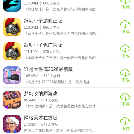
卡设计与多样的道具系统，为玩家带来了一场既刺激又温馨
114.80M
688
人在玩
下载
的泡泡消除盛宴。游戏画面精美，音效欢快，操作简单易上
《美味地球》是一款充满趣味与创意的休闲益...
手，适合各年龄段的玩家。无论是休闲娱乐还是挑战自我，
跃动小子游戏正版
都能在这款游戏中找到乐趣与满足。强烈推荐给喜欢泡泡龙
116.04M
680
人在玩
类游戏与喵星人文化的玩家们！
下载
《跃动小子》是一款充满活力与挑战的休闲跑...
跃动小子免广告版
111.19M
679
人在玩
下载
《跃动小子免广告版》是一款轻松有趣的休闲...
谁是大卧底2026最新版
105.95M
673
人在玩
下载
《谁是大卧底2026最新版》是一款充满趣...
梦幻收纳师游戏
85.44M
651
人在玩
下载
《梦幻收纳师》是一款以整理收纳为核心的休...
网络天才在线版
17.53M
647
人在玩
下载
网络天才在线版是一款基于AI算法的趣味猜...