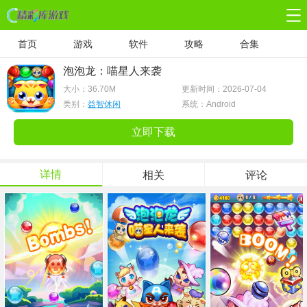
首页
游戏
软件
攻略
合集
泡泡龙：喵星人来袭
大小：
36.70M
更新时间：2026-07-04
类别：
益智休闲
系统：Android
立即下载
详情
相关
评论