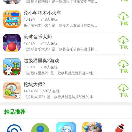
《旋转音律国服》是一款结合了音乐节奏与旋...
2. 选择关卡开始游戏，根据屏幕上的泡泡布局，调整发射角
兔小萌积木小火车
度与力度。
40.19M
748
人在玩
下载
3. 发射泡泡，尝试消除同色泡泡群，解救被困的喵星人。
兔小萌积木小火车是一款专为儿童设计的益智...
4. 完成关卡目标，如消除特定数量的泡泡或解救特定喵星
滚球音乐大师
人，即可过关。
42.41M
744
人在玩
下载
《滚球音乐大师》是一款将音乐节奏与滚球操...
5. 利用游戏内道具与特殊技能，提升游戏效率与趣味性。
超级猫里奥2游戏
【泡泡龙：喵星人来袭特色】
50.84M
734
人在玩
下载
《超级猫里奥2》是一款极具挑战性和趣味性...
1. 可爱喵星人角色：游戏内包含多种萌态可掬的喵星人角
挖坑大师2
色，每个角色都有独特的外观与技能。
143.43M
697
人在玩
下载
《挖坑大师2》是一款极具创意与挑战性的休...
2. 丰富关卡设计：数百个精心设计的关卡，难度逐渐提升，
挑战玩家的策略与反应能力。
精品推荐
3. 多样道具系统：提供多种道具与特殊技能，如炸弹泡泡、
彩虹泡泡等，帮助玩家轻松过关。