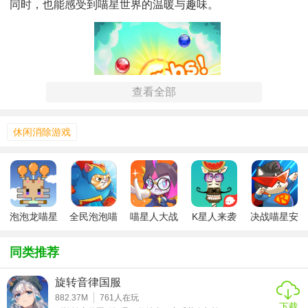
同时，也能感受到喵星世界的温暖与趣味。
查看全部
休闲消除游戏
泡泡龙喵星
全民泡泡喵
喵星人大战
K星人来袭
决战喵星安
人来袭
星人
怪兽
卓版
同类推荐
【泡泡龙：喵星人来袭用法】
旋转音律国服
1. 下载并安装游戏后，点击图标启动游戏。
882.37M
761
人在玩
下载