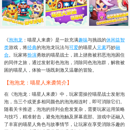
《
泡泡龙
：喵星人来袭》是一款充满
趣味
与挑战的
休闲益智
类
游戏，将
经典
的泡泡龙玩法与
可爱
的喵星人
元素
巧妙
融
合
。玩家将
扮演
勇敢的喵星战士，踏上拯救被邪恶泡泡困住
的同伴之旅，通过发射彩色泡泡，消除同色泡泡群，解救被
困的喵星人，体验一场既刺激又温馨的冒险。
【泡泡龙：喵星人来袭简介】
在《泡泡龙：喵星人来袭》中，玩家需操控喵星战士发射泡
泡，当三个或更多相同颜色的泡泡相连时，即可消除它们。
随着关卡推进，泡泡的排列会愈发复杂，需要玩家运用策略
与技巧，精准射击，避免泡泡触及屏幕底部。游戏中还融入
了丰富的喵星人角色与故事情节，让玩家在享受消除乐趣的