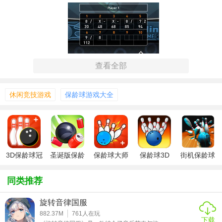
查看全部
休闲竞技游戏
保龄球游戏大全
3D保龄球冠
圣诞版保龄
保龄球大师
保龄球3D
街机保龄球
军v1.6
球3D版
3D
3D
【保龄球游戏3D说明】
同类推荐
1. 操作方式：滑动屏幕调整投球方向，长按蓄力控制力度，
旋转音律国服
松手释放投球；部分模式支持手势旋转球体以触发弧线球效
882.37M
761
人在玩
下载