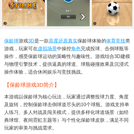
保龄球
游戏
3D
是一款
高度还原
真实
保龄球体验的
体育竞技
类
游戏，玩家可在
虚拟
场景
中操控
角色
完成投球、击倒球瓶等
操作，感受保龄球运动的策略性与趣味性。游戏结合3D建模
与物理引擎技术，提供逼真的球道、球瓶碰撞效果及沉浸式
操作体验，适合休闲娱乐与竞技挑战。
【保龄球游戏3D简介】
本游戏以保龄球为核心玩法，玩家通过调整投球力度、角度
及旋转，控制保龄球击倒球道尽头的10个球瓶。游戏支持单
人练习、多人对战及闯关模式，提供多样化球道场景（如经
典球馆、夜间霓虹主题等）与个性化保龄球皮肤，满足不同
玩家的审美与挑战需求。