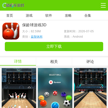
首页
游戏
软件
攻略
合集
保龄球游戏3D
大小：
82.59M
更新时间：2026-07-05
类别：
益智休闲
系统：Android
立即下载
详情
相关
评论