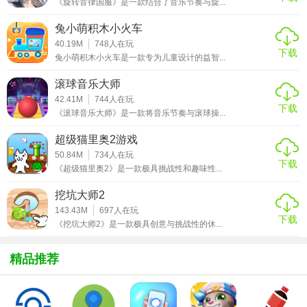
《旋转音律国服》是一款结合了音乐节奏与旋...
果。
兔小萌积木小火车
2. 得分规则：根据击倒球瓶数量计算分数，全中（10个）得
40.19M
748
人在玩
10分并奖励下两球得分，补中（剩余球瓶）得10分并奖励下
下载
兔小萌积木小火车是一款专为儿童设计的益智...
一球得分。
滚球音乐大师
3. 道具系统：使用“强力球”增加撞击范围、“精准瞄准”辅助投
42.41M
744
人在玩
下载
球轨迹、“时间减速”延长操作调整时间。
《滚球音乐大师》是一款将音乐节奏与滚球操...
4. 模式选择：包含经典10轮赛、限时挑战赛、无尽生存模式
超级猫里奥2游戏
（连续击倒球瓶以延长游戏时间）。
50.84M
734
人在玩
下载
《超级猫里奥2》是一款极具挑战性和趣味性...
【保龄球游戏3D过程】
挖坑大师2
1. 准备阶段：选择角色、保龄球外观及游戏模式，进入对应
143.43M
697
人在玩
下载
《挖坑大师2》是一款极具创意与挑战性的休...
球道场景。
2. 投球阶段：根据球道油区分布调整站位，通过手势操作完
精品推荐
成投球，观察球体运动轨迹与球瓶碰撞动画。
3. 结算阶段：显示本轮得分、剩余球瓶数量及总积分，解锁