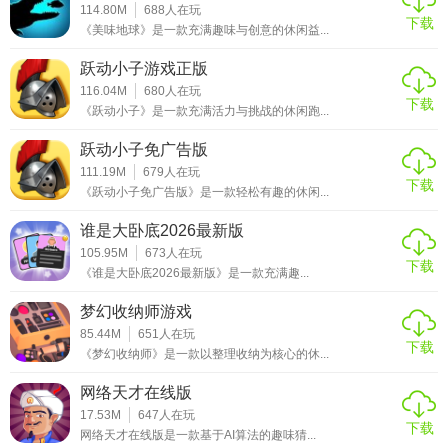
114.80M
688
人在玩
体验竞技乐趣。唯一不足在于部分高级球道需通过内购解
下载
《美味地球》是一款充满趣味与创意的休闲益...
锁，但免费内容已足够支撑长时间游玩。总体评分：
★★★★☆（4.5/5）。
跃动小子游戏正版
116.04M
680
人在玩
下载
《跃动小子》是一款充满活力与挑战的休闲跑...
跃动小子免广告版
111.19M
679
人在玩
下载
《跃动小子免广告版》是一款轻松有趣的休闲...
谁是大卧底2026最新版
105.95M
673
人在玩
下载
《谁是大卧底2026最新版》是一款充满趣...
梦幻收纳师游戏
85.44M
651
人在玩
下载
《梦幻收纳师》是一款以整理收纳为核心的休...
网络天才在线版
17.53M
647
人在玩
下载
网络天才在线版是一款基于AI算法的趣味猜...