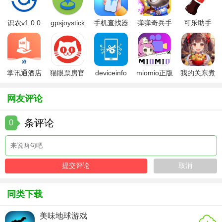
成就或奖励（如连续全中触发“火球特效”）。
识农v1.0.0
gpsjoystick
手机查找器
弹弹奇兵手
可乐助手
【保龄球游戏3D优势】
官方
app
游免费版
5.26版本
1. 真实物理模拟：基于现实保龄球运动数据，还原球体滚动
摩擦、碰撞反弹及空气阻力效果。
掌讯通酒店
猫眼票房官
deviceinfo
miomio正版
我的关东煮
2. 多维度策略性：需结合球道油区分布、球瓶初始排列及对
管理软件
方版
官方版
下载最新
小铺免费版
手得分制定投球策略（如直球、弧线球或飞碟球）。
网友评论
3. 社交互动功能：支持本地多人同屏对战、全球排行榜竞争
条评论
0
及好友房间联机，增强游戏趣味性。
【保龄球游戏3D测评】
保龄球游戏3D凭借其细腻的3D画面、流畅的操作手感与丰富
的玩法模式，成为保龄球题材游戏中的佼佼者。物理引擎的
精准调校使投球体验接近真实，而道具系统与成就设计则降
同类下载
低了新手入门门槛，同时为硬核玩家提供深度挑战空间。多
美味地球游戏
人对战模式进一步提升了游戏的社交属性，适合与朋友共同