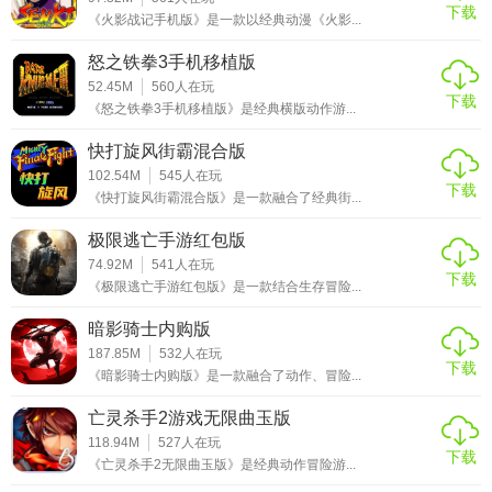
下载
《火影战记手机版》是一款以经典动漫《火影...
怒之铁拳3手机移植版
52.45M
560
人在玩
下载
《怒之铁拳3手机移植版》是经典横版动作游...
快打旋风街霸混合版
102.54M
545
人在玩
下载
《快打旋风街霸混合版》是一款融合了经典街...
极限逃亡手游红包版
74.92M
541
人在玩
下载
《极限逃亡手游红包版》是一款结合生存冒险...
暗影骑士内购版
187.85M
532
人在玩
下载
《暗影骑士内购版》是一款融合了动作、冒险...
亡灵杀手2游戏无限曲玉版
118.94M
527
人在玩
下载
《亡灵杀手2无限曲玉版》是经典动作冒险游...