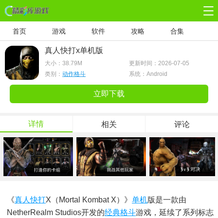
首页
游戏
软件
攻略
合集
真人快打x单机版
大小：
38.79M
更新时间：2026-07-05
类别：
动作格斗
系统：Android
立即下载
详情
相关
评论
《
真人
快打
X（Mortal Kombat X）》
单机
版是一款由
NetherRealm Studios开发的
经典
格斗
游戏，延续了系列标志