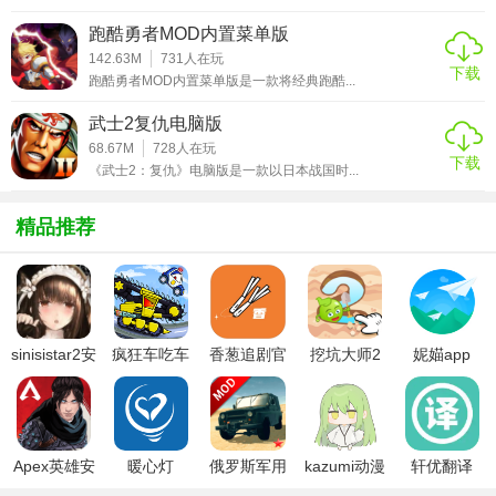
招，防御键格挡并可触发反击。
跑酷勇者MOD内置菜单版
2. 能量槽管理：攻击或受伤积累能量，用于释放X射线技（X-
142.63M
731
人在玩
下载
Ray Moves）或强化特殊技能。
跑酷勇者MOD内置菜单版是一款将经典跑酷...
3. 场景互动：部分地图存在可破坏元素（如坠落悬崖、触发
武士2复仇电脑版
陷阱），利用环境增加战术多样性。
68.67M
728
人在玩
下载
《武士2：复仇》电脑版是一款以日本战国时...
4. 终结技系统：胜利后输入特定指令触发血腥终结技，部分
角色拥有隐藏变体终结技。
精品推荐
5. 角色变体：每个角色有3种战斗风格（如蝎子的“地狱火”“忍
者幽灵”），改变技能组合与策略。
【真人快打x单机版技巧】
sinisistar2安
疯狂车吃车
香葱追剧官
挖坑大师2
妮媌app
卓汉化版
3中文版
方最新版
1. 连招节奏：掌握轻攻击起手接重攻击的节奏，避免被对手
防御后反击，可穿插特殊技打断对手动作。
2. 能量分配：优先保留能量用于X射线技（高伤害）或关键时
Apex英雄安
暖心灯
俄罗斯军用
kazumi动漫
轩优翻译
刻的反击，避免盲目释放技能。
卓下载
卡车模拟器
官方下载