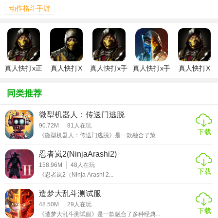
动作格斗手游
【真人快打x单机版内容】
1. 故事模式：以章节形式推进，玩家操控不同角色完成专属
任务，解锁隐藏剧情与角色背景。
2. 生存挑战：连续迎战AI对手，每关难度递增，考验角色搭
真人快打x正
真人快打X
真人快打x手
真人快打x手
真人快打X
配与操作耐力。
版
手游
机版
游下载安卓
安卓版
版
同类推荐
3. 塔战模式：攀登随机生成的战斗塔，面对特殊规则（如限
(MortalKombat)
时、禁用技能）的敌人。
微型机器人：传送门逃脱
4. 角色解锁：通过完成特定挑战或收集隐藏道具，解锁客串
90.72M
81
人在玩
下载
《微型机器人：传送门逃脱》是一款融合了策...
角色（如异形、终结者）及经典皮肤。
忍者岚2(NinjaArashi2)
5. 训练模式：自由练习连招、反击和终结技，支持慢动作回
158.96M
48
人在玩
放与输入指令显示。
下载
《忍者岚2（Ninja Arashi 2...
【真人快打x单机版玩法】
造梦大乱斗测试服
48.50M
29
人在玩
1. 基础操作：方向键控制移动，轻/中/重攻击键组合释放连
下载
《造梦大乱斗测试服》是一款融合了多种经典...