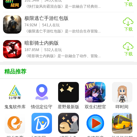
102.54M
545
人在玩
武器和技能。
下载
《快打旋风街霸混合版》是一款融合了经典街...
3. 战场适应：观察地形（如高低差、障碍物）和天气（如风
极限逃亡手游红包版
力、雨雪影响弹道）。
74.92M
541
人在玩
下载
《极限逃亡手游红包版》是一款结合生存冒险...
4. 策略对战：利用物理规则制定战术（如借助斜坡加速、利
暗影骑士内购版
用反弹角度攻击），与对手展开对抗。
187.85M
532
人在玩
下载
5. 达成目标：根据模式完成胜利条件（如消灭所有敌人、占
《暗影骑士内购版》是一款融合了动作、冒险...
领据点、限时生存）。
精品推荐
【火柴人物理战场最新版技巧】
1. 预判弹道：发射武器时需考虑重力、风力和反弹角度，提
前调整瞄准位置。
鬼鬼软件库
情侣定位守
星野最新版
双生幻想官
咩时间
2. 环境利用：主动触发场景机关（如推动巨石、引爆油桶）
最新版
护软件
方版
制造连锁反应。
3. 技能组合：搭配武器与角色技能（如冲刺、隐身）实现连
招或突袭。