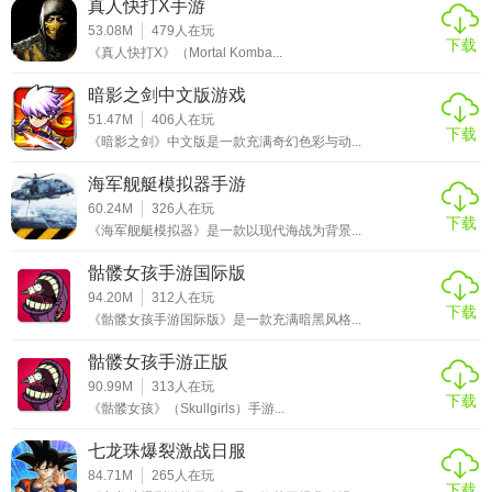
真人快打X手游
53.08M
479
人在玩
下载
《真人快打X》（Mortal Komba...
暗影之剑中文版游戏
51.47M
406
人在玩
下载
《暗影之剑》中文版是一款充满奇幻色彩与动...
海军舰艇模拟器手游
60.24M
326
人在玩
下载
《海军舰艇模拟器》是一款以现代海战为背景...
骷髅女孩手游国际版
94.20M
312
人在玩
下载
《骷髅女孩手游国际版》是一款充满暗黑风格...
骷髅女孩手游正版
90.99M
313
人在玩
下载
《骷髅女孩》（Skullgirls）手游...
七龙珠爆裂激战日服
84.71M
265
人在玩
下载