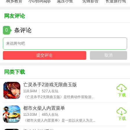
桐乡教育
小D协同app
减压小鱼
先锋影音
长途旅行驾
app手机版
全新版
app
app最新版
驶中文版
4. 团队配合：多人模式中分工协作（如一人吸引火力，另一
网友评论
人偷袭后方）。
5. 观察细节：注意战场中的隐藏道具（如加速带、治疗包）
条评论
0
和敌人行动规律。
【火柴人物理战场最新版测评】
- 优点：物理引擎的趣味性极强，每局对战充满意外性；关卡
编辑器大幅延长游戏寿命，社区内容丰富；操作简单易上
同类下载
手，但深度策略空间充足。
亡灵杀手2游戏无限曲玉版
- 缺点：部分关卡难度曲线陡峭，新手可能需多次尝试；多人
118.94M
527
人在玩
模式对网络稳定性要求较高。
下载
《亡灵杀手2无限曲玉版》是经典动作冒险游...
- 总结：一款轻松解压又充满挑战的物理竞技游戏，适合碎片
都市火柴人内置菜单
时间娱乐或与朋友联机开黑，推荐给喜欢策略与搞笑元素结
113.03M
485
人在玩
下载
合的玩家。
《都市火柴人内置菜单》是一款以火柴人为主...