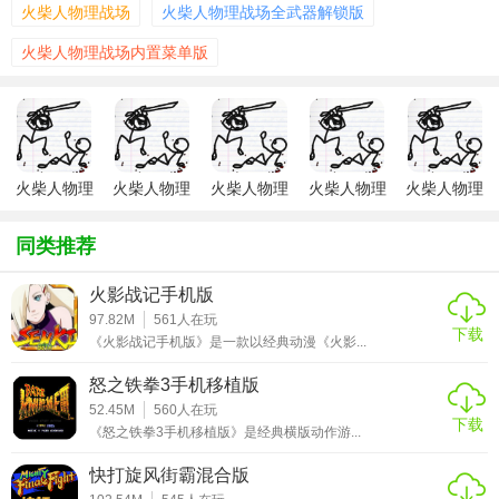
【火柴人物理战场最新版亮点】
火柴人物理战场
火柴人物理战场全武器解锁版
1. 夸张物理引擎：角色动作和物体互动遵循真实物理规则，
火柴人物理战场内置菜单版
但效果夸张化，产生幽默的碰撞、弹射和破坏效果。
2. 丰富武器系统：提供数十种武器（如弓箭、炸弹、弹射
器），每种武器均有独特的物理特性，需灵活运用。
火柴人物理
火柴人物理
火柴人物理
火柴人物理
火柴人物理
3. 创意关卡设计：包含单人剧情、多人对战、解谜挑战等多
战场内置菜
战场免费版
战场手游
战场全武器
战场汉化版
种模式，场景中隐藏大量可交互元素（如弹跳板、移动平
单版
解锁版
同类推荐
台）。
4. 自由编辑功能：支持玩家自定义关卡并分享至社区，可设
火影战记手机版
97.82M
561
人在玩
计专属战场规则，激发创造力。
下载
《火影战记手机版》是一款以经典动漫《火影...
【火柴人物理战场最新版过程】
怒之铁拳3手机移植版
52.45M
560
人在玩
1. 选择模式：进入游戏后选择单人闯关、多人对战或关卡编
下载
《怒之铁拳3手机移植版》是经典横版动作游...
辑器。
快打旋风街霸混合版
2. 角色准备：自定义火柴人外观（颜色、配饰），选择初始