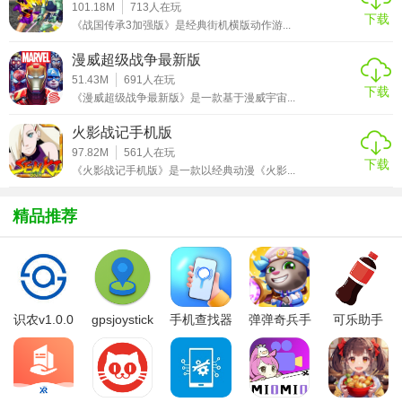
2. 角色养成：通过“精神时光屋”训练提升等级，内购可解锁双
101.18M
713
人在玩
下载
《战国传承3加强版》是经典街机横版动作游...
倍经验卡和技能突破材料。
漫威超级战争最新版
3. 家园系统：建造“胶囊公司”或“那美克星村落”，内购可购买
51.43M
691
人在玩
装饰品和资源加速包。
下载
《漫威超级战争最新版》是一款基于漫威宇宙...
4. 跨服联赛：每周开启“天下第一武道会”，内购角色可获得初
火影战记手机版
始怒气加成等竞技优势。
97.82M
561
人在玩
下载
《火影战记手机版》是一款以经典动漫《火影...
【龙珠Z战谷内购版技巧】
精品推荐
1. 资源分配：优先培养内购角色（如超赛神悟空），其基础
属性远高于免费角色，可快速通关剧情模式。
2. 技能连招：利用内购角色的“瞬移反击”“气功炮连发”等专属
技能，在PVP中实现无伤连击。
识农v1.0.0
gpsjoystick
手机查找器
弹弹奇兵手
可乐助手
3. 龙珠许愿：内购“七龙珠”道具可定向许愿（如“我要变强”提
官方
app
游免费版
5.26版本
升攻击力，“我要更多伙伴”解锁角色），建议优先选择战斗力
加成。