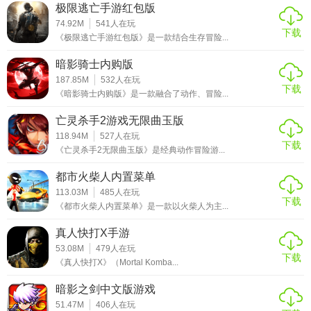
极限逃亡手游红包版
74.92M
541
人在玩
下载
《极限逃亡手游红包版》是一款结合生存冒险...
暗影骑士内购版
187.85M
532
人在玩
下载
《暗影骑士内购版》是一款融合了动作、冒险...
亡灵杀手2游戏无限曲玉版
118.94M
527
人在玩
下载
《亡灵杀手2无限曲玉版》是经典动作冒险游...
都市火柴人内置菜单
113.03M
485
人在玩
下载
《都市火柴人内置菜单》是一款以火柴人为主...
真人快打X手游
53.08M
479
人在玩
下载
《真人快打X》（Mortal Komba...
暗影之剑中文版游戏
51.47M
406
人在玩