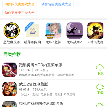
动作闯关类游戏大全
动作冒险类游戏大全
【龙珠Z战谷内购版内容】
动作竞技类手游大全
1. 剧情模式：完整还原《龙珠Z》主线剧情，从拉蒂兹入侵地
球到魔人布欧决战，分章节解锁关卡。
2. 角色收集：内购可获取超蓝悟空、黄金弗利萨、极意功贝
恶战幽灵谷
萌芽谷内购
龙珠Z超神
龙珠战争Z
Z时代战魂
吉塔等稀有角色，部分角色需通过限时活动抽取。
内购版
版
之战
战士传奇之
觉醒
战无限钻石
3. 装备系统：通过内购购买“仙豆”“龙珠雷达”等道具，强化角
同类推荐
色属性，解锁专属武器（如界王神剑）。
跑酷勇者MOD内置菜单版
4. 社交玩法：加入公会参与“那美克星保卫战”，与好友组队挑
142.63M
731
人在玩
下载
战BOSS，内购可购买公会贡献加速道具。
跑酷勇者MOD内置菜单版是一款将经典跑酷...
【龙珠Z战谷内购版功能】
武士2复仇电脑版
68.67M
728
人在玩
下载
1. 实时对战：支持1v1、3v3、6人混战模式，内购角色拥有专
《武士2：复仇》电脑版是一款以日本战国时...
属技能特效和语音包。
街机游戏战国传承3加强版