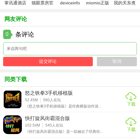
掌讯通酒店
猫眼票房官
deviceinfo
miomio正版
我的关东煮
【龙珠Z战谷内购版推荐】
管理软件
方版
官方版
下载最新
小铺免费版
适合《龙珠Z》粉丝、格斗游戏爱好者及追求快速成长的玩
网友评论
家。内购版通过付费角色和道具大幅降低养成难度，推荐微
条评论
0
氪玩家购买“月卡”获取每日钻石，重氪玩家直接抽取“限定角
色池”组建顶级阵容。游戏画面精致、打击感强，但需注意合
理消费，避免过度依赖内购破坏平衡性。
同类下载
怒之铁拳3手机移植版
52.45M
560
人在玩
下载
《怒之铁拳3手机移植版》是经典横版动作游...
快打旋风街霸混合版
102.54M
545
人在玩
下载
《快打旋风街霸混合版》是一款融合了经典街...