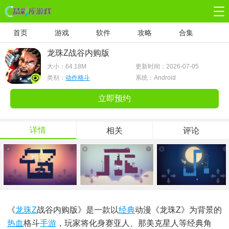
首页
游戏
软件
攻略
合集
龙珠Z战谷内购版
大小：
64.18M
更新时间：2026-07-05
类别：
动作格斗
系统：Android
立即预约
详情
相关
评论
《
龙珠Z
战谷内购版》是一款以
经典
动漫《龙珠Z》为背景的
热血
格斗
手游
，玩家将化身赛亚人、那美克星人等经典角