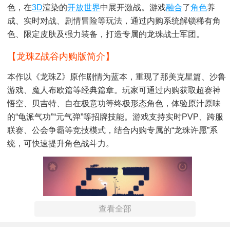
色，在
3D
渲染的
开放世界
中展开激战。游戏
融合
了
角色
养
成、实时对战、剧情冒险等玩法，通过内购系统解锁稀有角
色、限定皮肤及强力装备，打造专属的龙珠战士军团。
【龙珠Z战谷内购版简介】
本作以《龙珠Z》原作剧情为蓝本，重现了那美克星篇、沙鲁
游戏、魔人布欧篇等经典篇章。玩家可通过内购获取超赛神
悟空、贝吉特、自在极意功等终极形态角色，体验原汁原味
的“龟派气功”“元气弹”等招牌技能。游戏支持实时PVP、跨服
联赛、公会争霸等竞技模式，结合内购专属的“龙珠许愿”系
统，可快速提升角色战斗力。
查看全部