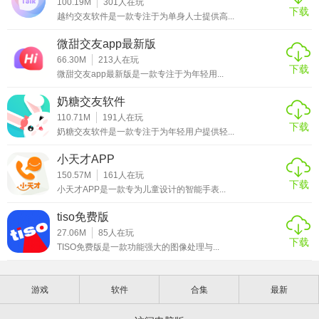
100.19M
301
人在玩
的奖励和积分，提升自己在社区中的等级和声誉。
下载
越约交友软件是一款专注于为单身人士提供高...
【星空之遇国际版推荐】
微甜交友app最新版
66.30M
213
人在玩
星空之遇国际版是一款非常值得推荐的天文软件，尤其适合
下载
微甜交友app最新版是一款专注于为年轻用...
以下几类人群：
奶糖交友软件
- 天文爱好者：无论是初学者还是资深爱好者，都能在软件中
110.71M
191
人在玩
下载
找到丰富的学习资源和观测工具，满足自己对宇宙探索的渴
奶糖交友软件是一款专注于为年轻用户提供轻...
望。
小天才APP
- 学生群体：软件中的天文知识库和科普内容，能够帮助学生
150.57M
161
人在玩
下载
小天才APP是一款专为儿童设计的智能手表...
更好地学习天文课程，激发对科学的兴趣和探索精神。
tiso免费版
- 摄影爱好者：对于喜欢拍摄星空的天文摄影爱好者来说，软
27.06M
85
人在玩
件提供的实时星空地图和个性化观测计划，能够帮助他们更
下载
TISO免费版是一款功能强大的图像处理与...
好地规划拍摄行程，捕捉到精彩的天文瞬间。
- 社交达人：如果你喜欢结交新朋友，与志同道合的人交流分
游戏
软件
合集
最新
享，那么星空之遇国际版的社交互动社区将是你不错的选