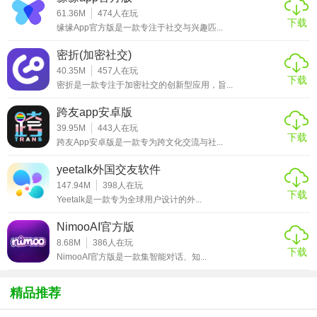
【星空之遇国际版特色】
61.36M
474
人在玩
下载
缘缘App官方版是一款专注于社交与兴趣匹...
1. 实时星空地图：软件内置高精度的实时星空地图，能够根
据用户所在位置和时间，精确显示当前天空中可见的恒星、
密折(加密社交)
40.35M
457
人在玩
行星、星座等天体。用户可以通过缩放、旋转等操作，全方
下载
密折是一款专注于加密社交的创新型应用，旨...
位观察星空，仿佛置身于宇宙之中。
跨友app安卓版
2. 丰富天文知识库：拥有庞大而全面的天文知识库，涵盖天
39.95M
443
人在玩
文历史、宇宙奥秘、星座传说等多个方面。用户可以随时随
下载
跨友App安卓版是一款专为跨文化交流与社...
地查阅相关知识，深入了解天文领域的各种奥秘，提升自己
yeetalk外国交友软件
的天文素养。
147.94M
398
人在玩
下载
3. 个性化观测计划：根据用户的兴趣和需求，软件能够为用
Yeetalk是一款专为全球用户设计的外...
户制定个性化的天文观测计划。无论是观测流星雨、日食月
NimooAI官方版
食，还是寻找特定星座，软件都会提供详细的观测时间、地
8.68M
386
人在玩
下载
点和注意事项，帮助用户不错过任何精彩的天文现象。
NimooAI官方版是一款集智能对话、知...
【星空之遇国际版亮点】
精品推荐
1. 虚拟现实（VR）体验：支持虚拟现实技术，用户只需佩戴