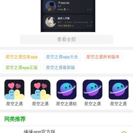
查看全部
星空之遇交友app
星空之遇app大全
星空之遇所有版本
【星空之遇国际版简介】
星空之遇app正版
星空之遇最新版
星空之遇国际版拥有简洁直观且美观的用户界面，操作便
捷，即使是初次使用的用户也能快速上手。软件支持多种语
言，满足全球不同地区用户的使用需求。通过与全球权威天
文机构合作，实时更新天文数据，确保为用户提供最准确、
星空之遇
星空之遇
星空之遇软
星空之遇
星空之遇
最全面的天文信息。同时，软件还具备强大的社交功能，让
2026app
件
2026
app手机版
用户能够轻松分享自己的观测体验和发现，与全球天文爱好
同类推荐
者交流互动。
缘缘app官方版