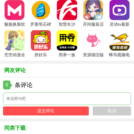
VR设备，就能身临其境地感受宇宙的浩瀚与神秘。在虚拟宇
宙中自由穿梭，近距离观察行星、星系等天体，获得前所未
有的沉浸式体验。
魅脸换脸软
罗塞塔石碑
智慧长沙
开间服装店
灵动tv最新
件
安卓版
app
手机版
版本
2. 社交互动社区：打造了一个活跃的社交互动社区，用户可
以在这里发布自己的观测照片、视频和心得体会，与其他用
户交流分享。还可以参与各种天文话题讨论，结识志同道合
兜兜动漫全
拼好乐
用券一族
资源猫旧版
蜂鸟视频电
的朋友，共同探索宇宙的奥秘。
集在线播放
视剧全集
3. 天文赛事活动：定期举办各种天文赛事活动，如天文摄影
网友评论
比赛、观测报告评选等。用户可以参与这些活动，展示自己
的才华和成果，与其他优秀天文爱好者一较高下，同时还有
条评论
0
机会获得丰厚的奖品和荣誉。
4. 多平台兼容：软件具有良好的兼容性，支持在多种操作系
统和设备上使用，包括手机、平板、电脑等。用户可以根据
自己的需求选择合适的设备，随时随地使用软件进行天文观
测和交流。
同类下载