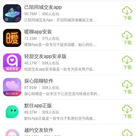
【星空之遇国际版玩法】
己陌同城交友app
90.76M
380
人在玩
1. 日常观测：在晴朗的夜晚，打开软件，使用实时星空地图
下载
己陌同城交友App：开启同城浪漫邂逅之旅...
功能，寻找天空中的各种天体。根据软件提供的观测信息，
暖聊app安装
调整望远镜或直接用肉眼观察，记录下自己的观测发现。
72.15M
375
人在玩
下载
2. 参加线上讲座：软件会定期邀请天文领域的专家学者举办
暖聊App是一款专注于提供温暖、贴心的社...
线上讲座，用户可以报名参加，聆听专业人士的讲解，深入
轻甜交友app安卓版
了解天文知识和最新研究成果。在讲座过程中，还可以与专
46.17M
339
人在玩
下载
家和其他用户进行互动交流。
轻甜交友app安卓版是一款专为安卓用户设...
3. 参与社区活动：积极参与软件社交互动社区中的各种活
探心陌聊软件
动，如话题讨论、作品分享等。与其他用户交流观测经验和
87.91M
308
人在玩
下载
探心陌聊是一款专注于心灵交流与情感分享的...
技巧，学习他人的优秀作品，不断提升自己的天文观测和摄
影水平。
默往app正版
88.37M
309
人在玩
4. 挑战天文任务：软件会发布各种天文任务，如观测特定天
下载
默往App正版是一款专注于私密社交与高效...
体、拍摄特定天文现象等。用户可以接受挑战，按照任务要
越约交友软件
求完成观测和记录，并提交作品。完成任务后，将获得相应