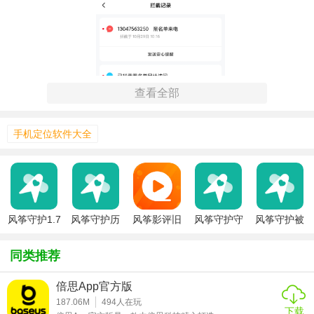
查看全部
手机定位软件大全
风筝守护1.7
风筝守护历
风筝影评旧
风筝守护守
风筝守护被
版本
史版本
版
护端
守护端
风筝守护旧版本特色
同类推荐
1. 实时定位追踪：通过GPS定位技术，实时获取家人的位置
信息，确保他们的安全。
倍思App官方版
187.06M
494
人在玩
2. 健康数据监测：支持连接智能穿戴设备，实时监测家人的
下载