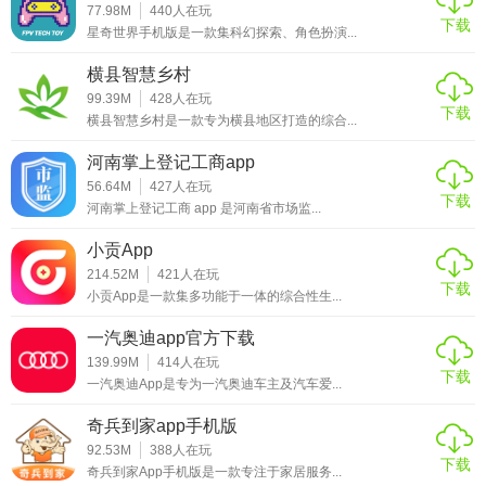
77.98M
440
人在玩
下载
软件。它不仅能够帮助用户实时掌握家人的位置信息和健康
星奇世界手机版是一款集科幻探索、角色扮演...
状况，还能通过远程提醒和紧急求助功能，为家人提供及时
横县智慧乡村
的帮助与支持。如果你正在寻找一款能够全面守护家庭安全
99.39M
428
人在玩
的软件，那么风筝守护旧版本绝对是一个不错的选择。
下载
横县智慧乡村是一款专为横县地区打造的综合...
河南掌上登记工商app
56.64M
427
人在玩
下载
河南掌上登记工商 app 是河南省市场监...
小贡App
214.52M
421
人在玩
下载
小贡App是一款集多功能于一体的综合性生...
一汽奥迪app官方下载
139.99M
414
人在玩
下载
一汽奥迪App是专为一汽奥迪车主及汽车爱...
奇兵到家app手机版
92.53M
388
人在玩
下载
奇兵到家App手机版是一款专注于家居服务...