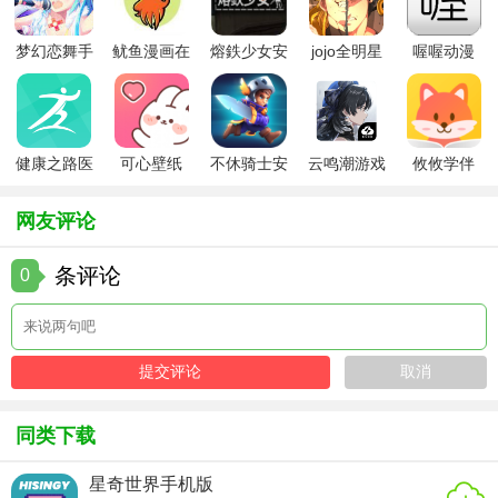
4. 智能分析报告：根据家人的健康数据，生成智能分析报
梦幻恋舞手
鱿鱼漫画在
熔鉄少女安
jojo全明星
喔喔动漫
告，为用户提供科学的健康建议。
游
线版
卓版
大乱斗全人
物
5. 简洁易用的界面：软件界面设计简洁明了，操作流程直观
易懂，即使是不熟悉电子产品的用户也能轻松上手。
健康之路医
可心壁纸
不休骑士安
云鸣潮游戏
攸攸学伴
务版
app手机版
卓版
风筝守护旧版本优势
网友评论
1. 全面守护：从位置追踪到健康监测，再到紧急求助，风筝
守护旧版本为家庭提供全方位的守护服务。
条评论
0
2. 高效便捷：通过远程监控与管理，用户无需时刻陪伴在家
人身边，也能及时了解他们的状况。
3. 成本效益高：相比其他同类软件，风筝守护旧版本在功能
全面、操作便捷的同时，还具有较高的性价比。
同类下载
风筝守护旧版本推荐
星奇世界手机版
风筝守护旧版本是一款非常适合家庭使用的安全与健康管理