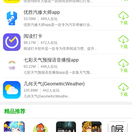
倍思App官方版是一款由倍思科技精心打造...
心率、步数等健康数据，及时发现异常。
优胜汽修大师app
3. 远程提醒功能：可设置定时提醒，如吃药提醒、锻炼提醒
33.59M
489
人在玩
下载
等，帮助家人养成良好的生活习惯。
优胜汽修大师app是一款专为汽车维修行业...
4. 紧急求助功能：家人遇到紧急情况时，可通过软件一键发
阅读打卡
送求助信息，及时获得帮助。
98.17M
472
人在玩
下载
阅读打卡软件是一款专为培养阅读习惯、提升...
5. 家庭聊天室：内置家庭聊天室，方便家庭成员之间的沟通
七彩天气预报语音播报app
与交流，增进亲情。
93.22M
448
人在玩
下载
七彩天气预报语音播报app是一款集天气预...
风筝守护旧版本亮点
几何天气(GeometricWeather)
1. 个性化设置：用户可根据家人的需求和习惯，自定义软件
105.89M
442
人在玩
的各项功能，如定位频率、提醒时间等。
下载
几何天气(GeometricWeathe...
2. 数据安全保障：采用先进的加密技术，确保用户数据的安
精品推荐
全与隐私，让用户放心使用。
3. 多设备兼容：支持多种智能设备连接，如智能手表、智能
手环等，实现数据的全面同步与管理。