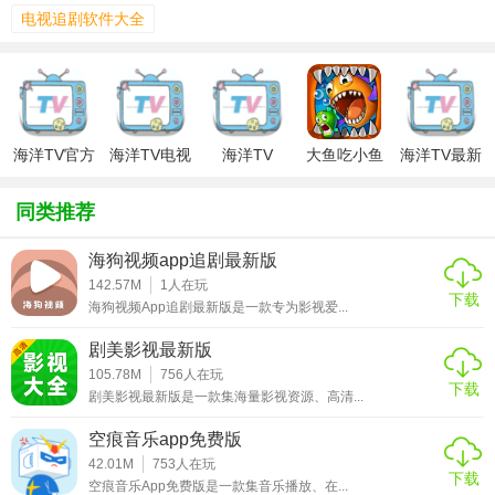
视频内容。同时，软件还提供了个性化推荐服务，根据用户
电视追剧软件大全
的观看历史和偏好，智能推送相关视频，提升观影效率。此
外，海洋TV还注重用户隐私保护，确保用户数据安全。
【海洋TV安卓版特色】
1. 海量资源：涵盖海洋探索、影视剧集、电影、综艺等多种
海洋TV官方
海洋TV电视
海洋TV
大鱼吃小鱼
海洋TV最新
版
版
超级进化TV
版本
类型，满足不同用户的观看需求。
版
同类推荐
2. 高清画质：支持高清甚至超清视频播放，带来极致的视觉
享受。
海狗视频app追剧最新版
142.57M
1
人在玩
3. 智能推荐：根据用户观看历史和偏好，智能推荐相似内
下载
海狗视频App追剧最新版是一款专为影视爱...
容，提升观影体验。
剧美影视最新版
4. 离线下载：支持视频离线下载，方便用户在没有网络的情
105.78M
756
人在玩
下载
况下也能观看。
剧美影视最新版是一款集海量影视资源、高清...
5. 多设备同步：支持多设备登录，观看记录和收藏夹实时同
空痕音乐app免费版
步，随时随地继续观看。
42.01M
753
人在玩
下载
空痕音乐App免费版是一款集音乐播放、在...