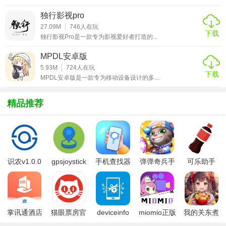
【海洋TV安卓版亮点】
独行影视pro
1. 独家海洋内容：与多家海洋探索机构合作，提供独家海洋
27.09M
746
人在玩
下载
独行影视Pro是一款专为影视爱好者打造的...
纪录片和专题节目，让用户近距离感受海洋的魅力。
MPDL安卓版
2. 无广告干扰：观看过程中无广告插入，享受纯净的观影环
5.93M
724
人在玩
境。
下载
MPDL安卓版是一款专为移动设备设计的多...
3. 社区互动：内置社区功能，用户可以分享观影心得，交流
精品推荐
海洋知识，形成良好的观影氛围。
【海洋TV安卓版用法】
1. 下载安装：在安卓应用商店搜索“海洋TV”，下载并安装到
手机上。
识农v1.0.0
gpsjoystick
手机查找器
弹弹奇兵手
可乐助手
官方
app
游免费版
5.26版本
2. 注册登录：打开软件，根据提示进行注册或登录，以便享
受更多个性化服务。
3. 浏览内容：在首页浏览各类视频推荐，或使用搜索功能查
掌讯通酒店
猫眼票房官
deviceinfo
miomio正版
我的关东煮
管理软件
方版
官方版
下载最新
小铺免费版
找特定内容。