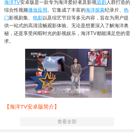
海洋
TV
安卓版是一款专为海洋爱好者及影视
追剧
人群打造的
综合性视频
播放
应用
。它集成了丰富的
海洋探索
纪录片、
热
门
影视剧集、
电影
以及综艺节目等多元内容，旨在为用户提
供一站式的高清流畅观影体验。无论是想要深入了解海洋奥
秘，还是享受闲暇时光的影视娱乐，海洋TV都能满足您的需
求。
【海洋TV安卓版简介】
海洋TV安卓版界面简洁友好，操作便捷，支持多种视频格式
查看全部
播放，且拥有强大的搜索功能，让用户能够快速找到心仪的