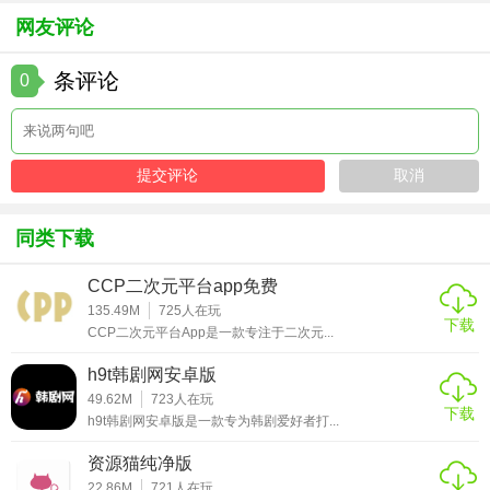
网友评论
4. 观看视频：点击视频封面进入播放页面，调整画质、音量
等设置，开始观看。
条评论
0
5. 管理收藏：在观看过程中，可以将喜欢的视频添加到收藏
夹，方便后续观看。
【海洋TV安卓版测评】
海洋TV安卓版以其丰富的海洋探索内容和影视娱乐资源，赢
同类下载
得了广大用户的喜爱。软件界面简洁美观，操作流畅，且提
供了高清画质和无广告干扰的观影体验，让用户能够沉浸在
CCP二次元平台app免费
精彩的视频世界中。同时，智能推荐功能和社区互动也为用
135.49M
725
人在玩
下载
CCP二次元平台App是一款专注于二次元...
户带来了更多的便利和乐趣。总体来说，海洋TV安卓版是一
款值得推荐的综合性视频播放应用。
h9t韩剧网安卓版
49.62M
723
人在玩
下载
h9t韩剧网安卓版是一款专为韩剧爱好者打...
资源猫纯净版
22.86M
721
人在玩