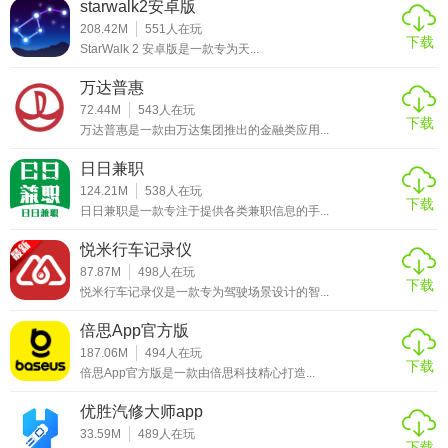
starwalk2安卓版
如通过排行榜、成就系统等激励养殖户积极参与数据管理，
208.42M
551
人在玩
提高数据质量。
下载
StarWalk 2 安卓版是一款专为天...
4. 智能推荐：根据养殖户的历史数据和偏好，智能推荐适合
万达普惠
的养殖方案、饲料配方等，提升养殖效益。
72.44M
543
人在玩
下载
万达普惠是一款由万达集团推出的金融类应用...
牧运通2026版软件测评
日日兼职
牧运通2026版软件在畜牧业管理领域表现出色，其功能全
124.21M
538
人在玩
面、操作简便、数据准确，得到了广大养殖户的认可。软件
下载
日日兼职是一款专注于提供各类兼职信息的手...
通过智能化管理手段，有效提升了畜牧业的生产效率和运营
悦米行车记录仪
水平，降低了疫病风险和市场波动对养殖户的影响。同时，
87.87M
498
人在玩
软件的供应链协同功能促进了畜牧业产业链的整合和优化，
下载
悦米行车记录仪是一款专为驾驶场景设计的智...
为畜牧业的可持续发展提供了有力支持。总体而言，牧运通
倍思App官方版
2026版是一款值得推荐的畜牧业管理软件。
187.06M
494
人在玩
下载
倍思App官方版是一款由倍思科技精心打造...
优胜汽修大师app
33.59M
489
人在玩
下载