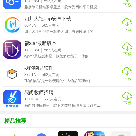
137.38M
593
人在玩
下载
1. 养殖管理：提供养殖场基本信息管理、养殖计划制定、饲
趣接单司机端安卓版是一款专为网约车司机设...
料投喂记录、生长监测等功能，帮助养殖户实现精细化养殖
四川人社app安卓下载
管理。
80.40M
565
人在玩
下载
四川人社APP是一款专为四川省居民设计的...
2. 疫病防控：集成疫病预警系统，实时监测养殖场疫病情
况，提供疫病防控建议和应急处理方案，降低疫病风险。
福star最新版本
178.23M
567
人在玩
3. 市场行情分析：收集并分析国内外畜牧业市场行情数据，
下载
福star最新版本是一款集多功能于一体的...
为养殖户提供价格走势预测、市场供需分析等信息，辅助决
我的物品软件
策。
37.51M
562
人在玩
下载
4. 供应链协同：连接养殖户、饲料供应商、屠宰加工企业等
"我的物品"是一款便捷的个人物品管理软件...
供应链各环节，实现信息共享和协同作业，提高供应链效
易尚教师招聘
率。
113.83M
557
人在玩
下载
易尚教师招聘是一款专为教师招聘考试设计的...
牧运通2026版软件内容
1. 养殖数据管理：包括养殖场基本信息、养殖品种、养殖数
精品推荐
量、饲料消耗等数据的录入、查询和统计。