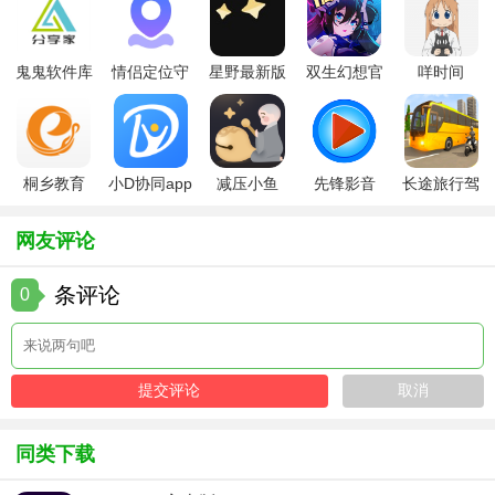
2. 疫病监测与报告：记录养殖场疫病发生情况，生成疫病报
告，为疫病防控提供数据支持。
鬼鬼软件库
情侣定位守
星野最新版
双生幻想官
咩时间
3. 市场行情资讯：提供国内外畜牧业市场动态、价格信息、
最新版
护软件
方版
政策法规等资讯内容。
4. 供应链信息对接：展示饲料供应商、屠宰加工企业等供应
链合作伙伴的信息，促进供需对接。
桐乡教育
小D协同app
减压小鱼
先锋影音
长途旅行驾
app手机版
全新版
app
app最新版
驶中文版
5. 养殖知识库：收录畜牧业养殖技术、疫病防治、饲料配方
网友评论
等专业知识，供养殖户学习参考。
条评论
牧运通2026版软件玩法
0
1. 个性化定制：用户可根据自身养殖规模和需求，定制软件
功能模块，实现个性化使用体验。
2. 互动交流：软件内置社区功能，养殖户可在此分享养殖经
验、交流市场信息，形成互助互学的良好氛围。
同类下载
3. 数据分析游戏化：将数据分析结果以游戏化的形式呈现，