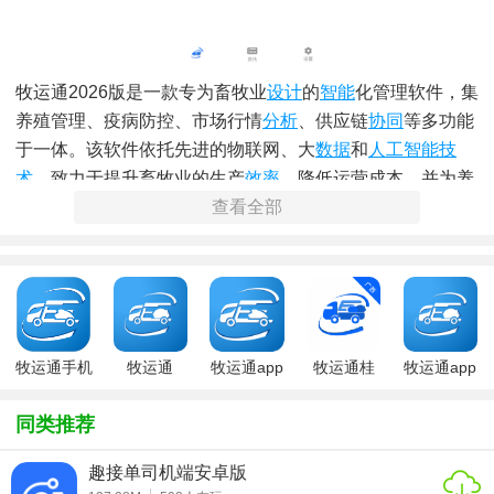
牧运通2026版是一款专为畜牧业
设计
的
智能
化管理软件，集
养殖管理、疫病防控、市场行情
分析
、供应链
协同
等多功能
于一体。该软件依托先进的物联网、大
数据
和
人工智能
技
术
，致力于提升畜牧业的生产
效率
、降低运营成本，并为养
殖户提供全方位的决策支持，助力畜牧业实现数字化转型与
查看全部
可持续发展。
牧运通2026版软件说明
牧运通2026版软件界面友好，操作简便，支持多平台使用
（包括PC端、移动端等）。软件采用模块化设计，用户可根
牧运通手机
牧运通
牧运通app
牧运通桂
牧运通app
据自身需求灵活选择功能模块进行使用。同时，软件提供详
版
官方下载
尽的在线帮助文档和客服支持，确保用户在使用过程中遇到
同类推荐
问题能够及时得到解决。
趣接单司机端安卓版
牧运通2026版软件功能