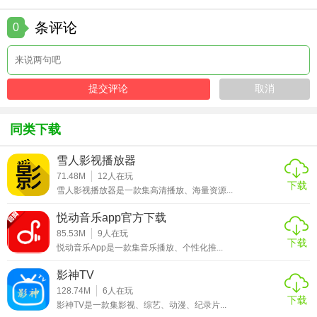
【拾光影视仓内置源推荐】
条评论
0
拾光影视仓内置源是一款非常实用的影视应用，它整合了多
个优质影视源，提供了丰富的影视资源和便捷的播放体验。
无论是喜欢看电影、电视剧还是综艺、动漫的用户，都能在
这款软件中找到自己喜欢的影视作品。同时，软件的智能推
荐功能也能帮助用户发现更多符合口味的影视作品，提升观
影满意度。因此，我强烈推荐拾光影视仓内置源给所有热爱
同类下载
观影的用户。
雪人影视播放器
71.48M
12
人在玩
下载
雪人影视播放器是一款集高清播放、海量资源...
悦动音乐app官方下载
85.53M
9
人在玩
下载
悦动音乐App是一款集音乐播放、个性化推...
影神TV
128.74M
6
人在玩
下载
影神TV是一款集影视、综艺、动漫、纪录片...