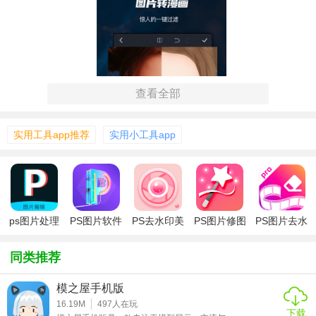
查看全部
实用工具app推荐
实用小工具app
ps图片处理
PS图片软件
PS去水印美
PS图片修图
PS图片去水
工坊
化
编辑
印
【ps图片处理技巧】
同类推荐
1. 快捷键使用：熟练掌握Photoshop的快捷键可以大大提高工
作效率。例如，Ctrl+J（复制图层）、Ctrl+T（自由变换）、
模之屋手机版
Ctrl+D（取消选区）等常用快捷键，能够快速完成一些基础操
16.19M
497
人在玩
下载