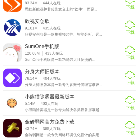
83.34M
444
人在玩
4. 持续更新：Adobe公司不断对Photoshop进行更新和优化，
下载
思皓新能源并非传统意义上的“软件”，而是...
增加新的功能和工具，提升用户体验和性能。
欣视安创欣
【ps图片处理测评】
91.61M
435
人在玩
下载
欣视安创欣是一款集视频监控、智能分析、远...
Photoshop作为一款功能强大的图像处理软件，在图像处理领
SumOne手机版
域具有举足轻重的地位。其丰富的工具集、强大的编辑能力
126.68M
433
人在玩
和灵活的操作方式使得用户能够轻松应对各种图像处理任
下载
SumOne手机版是一款功能强大且便捷的...
务。同时，Photoshop还拥有庞大的用户社区和丰富的资源教
分身大师旧版本
程，为用户提供了良好的学习和交流平台。然而，对于初学
76.14M
404
人在玩
者来说，Photoshop的学习曲线可能较为陡峭，需要花费一定
下载
分身大师旧版本是一款专为多账号管理需求设...
的时间和精力来掌握其基本操作和技巧。但总体来说，
小熊猫除雾器最新版本
Photoshop是一款值得学习和掌握的图像处理软件。
5.14M
403
人在玩
下载
小熊猫除雾器是一款专为解决各类设备屏幕起...
金砖弱网官方免费下载
43.74M
385
人在玩
下载
金砖弱网是一款专为网络环境优化设计的实用...