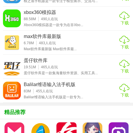
模之屋手机版是一款专注于模型展示、交流与...
作。
xbox360模拟器
2. 图层管理：合理利用图层可以方便地对图像进行分层编辑
88.58M
490
人在玩
和修改。通过创建不同的图层组，可以更好地组织和管理图
下载
Xbox360模拟器是一款专为在非Xbo...
层，提高工作效率。
max软件库最新版
3. 蒙版应用：蒙版是Photoshop中非常重要的功能之一，它可
6.78M
483
人在玩
下载
以在不破坏原图的情况下对图像进行局部调整。通过灵活运
Max软件库最新版 Max软件库最...
用蒙版，可以实现更加精细的图像合成和修饰效果。
蛋仔软件库
4. 滤镜效果：Photoshop内置了丰富的滤镜效果，如模糊、锐
19.51M
465
人在玩
下载
蛋仔软件库是一款集海量软件资源、实用工具...
化、扭曲等。通过合理运用这些滤镜，可以为图像添加各种
特殊效果，增强视觉冲击力。
Balilar维语输入法手机版
83M
455
人在玩
【ps图片处理亮点】
下载
Balilar维语输入法手机版是一款专为...
1. 强大的图像编辑能力：Photoshop提供了丰富的图像编辑工
精品推荐
具，可以满足用户对图像的各种精细调整需求。
2. 灵活的图层管理：通过图层功能，用户可以方便地对图像