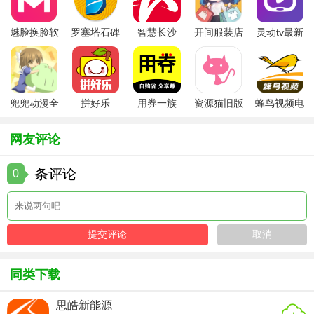
进行分层编辑和修改，实现复杂的图像效果。
3. 丰富的滤镜效果：内置多种滤镜效果，可以快速为图像添
魅脸换脸软
罗塞塔石碑
智慧长沙
开间服装店
灵动tv最新
加特殊效果，提升视觉效果。
件
安卓版
app
手机版
版本
4. 广泛的兼容性：支持多种文件格式的导入和导出，方便与
其他软件进行协作和分享。
兜兜动漫全
拼好乐
用券一族
资源猫旧版
蜂鸟视频电
集在线播放
视剧全集
5. 强大的社区支持：Photoshop拥有庞大的用户社区，用户可
以在社区中分享经验、学习技巧，获取丰富的资源和教程。
网友评论
【ps图片处理优势】
条评论
0
1. 专业性强：Photoshop是图像处理领域的行业标准软件，具
有极高的专业性和权威性。
2. 功能全面：提供了丰富的图像编辑工具和功能，可以满足
用户对图像处理的各种需求。
同类下载
3. 操作灵活：支持多种操作方式，如鼠标操作、快捷键操作
等，用户可以根据自己的习惯选择最适合的操作方式。
思皓新能源