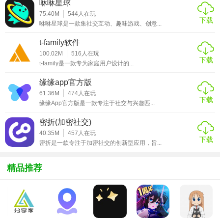
咻咻星球
体检提醒，避免遗漏重要护理节点。
75.40M
544
人在玩
下载
咻咻星球是一款集社交互动、趣味游戏、创意...
3. 趣味互动社区：内置猫咪表情包生成器、趣味小游戏，支
持用户分享养猫日常，参与话题讨论。
t-family软件
100.02M
516
人在玩
下载
【以猫己安卓版内容】
t-family是一款专为家庭用户设计的...
1. 健康档案：记录猫咪基本信息、病史、过敏史，上传体检
缘缘app官方版
报告和照片。
61.36M
474
人在玩
下载
缘缘App官方版是一款专注于社交与兴趣匹...
2. 日常记录：追踪饮食、排便、体重变化，生成可视化图表
密折(加密社交)
辅助分析。
40.35M
457
人在玩
下载
密折是一款专注于加密社交的创新型应用，旨...
3. 知识库：涵盖猫咪饮食、行为、疾病预防等科普文章，由
专业兽医团队审核。
精品推荐
4. 在线问诊：连接合作宠物医院，提供24小时视频/图文咨询
服务。
5. 宠物商城：精选猫粮、玩具、用品，支持积分兑换和限时
折扣。