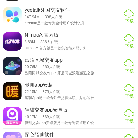
性。部分用户反馈在线问诊响应速度有待提升，但整体功能
yeetalk外国交友软件
完整性在同类应用中表现突出，值得推荐给注重猫咪健康管
147.94M
398
人在玩
理的用户。
下载
Yeetalk是一款专为全球用户设计的外...
NimooAI官方版
8.68M
386
人在玩
下载
NimooAI官方版是一款集智能对话、知...
己陌同城交友app
90.76M
380
人在玩
下载
己陌同城交友App：开启同城浪漫邂逅之旅...
暖聊app安装
72.15M
375
人在玩
下载
暖聊App是一款专注于提供温暖、贴心的社...
轻甜交友app安卓版
46.17M
339
人在玩
下载
轻甜交友app安卓版是一款专为安卓用户设...
探心陌聊软件