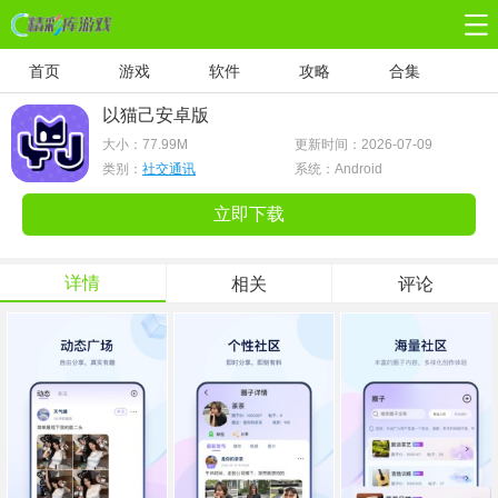
首页
游戏
软件
攻略
合集
以猫己安卓版
大小：
77.99M
更新时间：2026-07-09
类别：
社交通讯
系统：Android
立即下载
详情
相关
评论