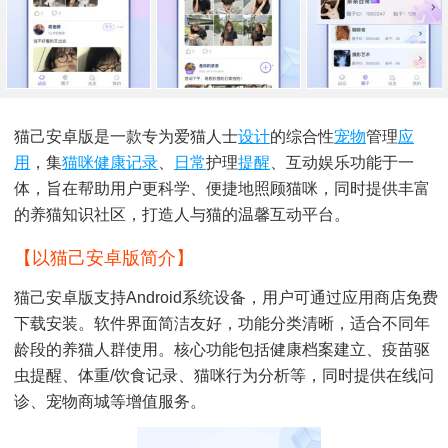
猫己安卓版是一款专为爱猫人士
设计
的综合性
宠物
管理
应
用
，集
猫咪
健康
记录
、
日常
护理
提醒
、互动娱乐功能于一
体，旨在帮助用户更科学、便捷地照顾猫咪，同时提供丰富
的养猫知识社区，打造人与猫的温馨互动平台。
【以猫己安卓版简介】
猫己安卓版支持Android系统设备，用户可通过应用商店免费
下载安装。软件界面简洁友好，功能分类清晰，适合不同年
龄段的养猫人群使用。核心功能包括健康档案建立、疫苗驱
虫提醒、体重/饮食记录、猫咪行为分析等，同时提供在线问
诊、宠物商城等增值服务。