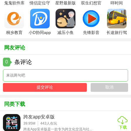
鬼鬼软件库
情侣定位守
星野最新版
双生幻想官
咩时间
最新版
护软件
方版
【以猫己安卓版用法】
1. 注册登录：使用手机号或第三方账号快速注册，完善猫咪
信息即可开始使用。
桐乡教育
小D协同app
减压小鱼
先锋影音
长途旅行驾
app手机版
全新版
app
app最新版
驶中文版
2. 设置提醒：在“健康管理”模块添加疫苗/驱虫计划，选择提
网友评论
醒频率（如每月/每季度）。
条评论
3. 记录日常：通过“今日记录”功能快速添加饮食、排便数据，
0
支持语音输入。
4. 社区互动：在“发现”页面浏览热门话题，发布动态时可添加
猫咪表情包增加趣味性。
【以猫己安卓版点评】
同类下载
猫己安卓版以“科学养猫+情感陪伴”为核心，解决了养猫人群
跨友app安卓版
记录繁琐、知识获取分散的痛点。其健康管理功能尤其适合
39.95M
443
人在玩
下载
多猫家庭或新手铲屎官，而社区互动设计则增强了用户粘
跨友App安卓版是一款专为跨文化交流与社...