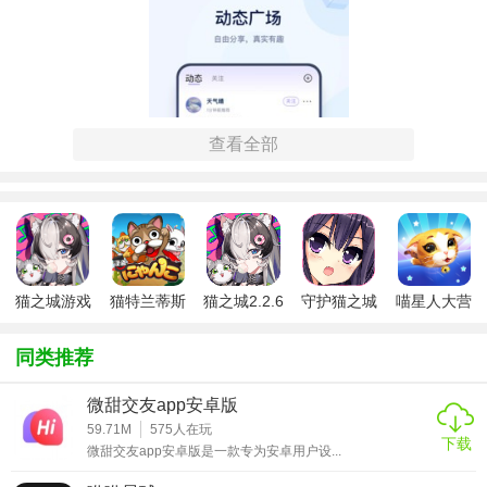
查看全部
猫之城游戏
猫特兰蒂斯
猫之城2.2.6
守护猫之城
喵星人大营
安卓版
版
版
无敌版
救4无敌版
同类推荐
【以猫己安卓版特色】
微甜交友app安卓版
1. 智能健康管理：自动生成猫咪健康报告，结合数据趋势分
59.71M
575
人在玩
析潜在健康风险，支持与兽医远程共享数据。
下载
微甜交友app安卓版是一款专为安卓用户设...
2. 个性化提醒系统：根据猫咪年龄、品种定制疫苗、驱虫、