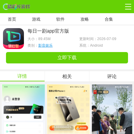
首页
游戏
软件
攻略
合集
每日一剧app官方版
大小：
89.45M
更新时间：2026-07-09
类别：
影音娱乐
系统：Android
立即下载
详情
相关
评论