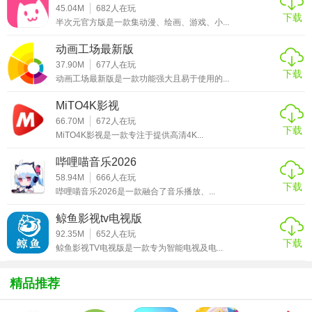
45.04M
682
人在玩
1. 每日精选：每日更新一部优质剧集推荐，确保用户总能发
下载
半次元官方版是一款集动漫、绘画、游戏、小...
现新惊喜。
动画工场最新版
2. 全面信息：提供剧集的详细介绍、演员表、评分及观看渠
37.90M
677
人在玩
下载
道，方便用户快速了解并选择观看。
动画工场最新版是一款功能强大且易于使用的...
3. 个性化推荐：基于用户的观影历史和偏好，智能推荐相似
MiTO4K影视
类型的剧集，提升观影体验。
66.70M
672
人在玩
下载
MiTO4K影视是一款专注于提供高清4K...
4. 社区互动：内置观影社区，用户可以分享观影心得、评价
哔哩喵音乐2026
剧集，与其他影视爱好者交流互动。
58.94M
666
人在玩
下载
哔哩喵音乐2026是一款融合了音乐播放、...
【每日一剧app官方版内容】
鲸鱼影视tv电视版
1. 剧集推荐：每日推送一部精选剧集，涵盖电视剧、电影、
92.35M
652
人在玩
纪录片等多种类型。
下载
鲸鱼影视TV电视版是一款专为智能电视及电...
2. 剧集详情：包括剧情简介、导演、主演、上映年份、评分
精品推荐
等详细信息。