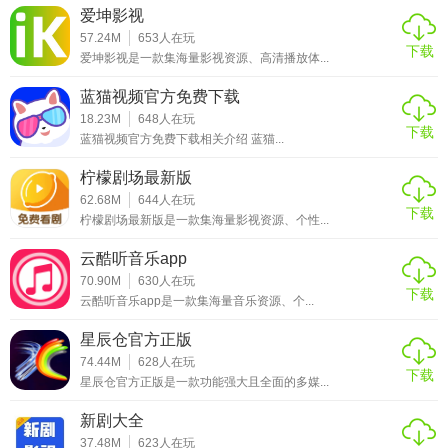
更多同好，增加观影乐趣。
爱坤影视
57.24M
653
人在玩
【每日一剧app官方版测评】
下载
爱坤影视是一款集海量影视资源、高清播放体...
每日一剧App官方版凭借其每日精选的剧集推荐、全面的剧集
蓝猫视频官方免费下载
信息、个性化的推荐功能以及活跃的观影社区，赢得了广大
18.23M
648
人在玩
下载
蓝猫视频官方免费下载相关介绍 蓝猫...
影视爱好者的喜爱。用户普遍反映，该应用不仅帮助他们发
现了许多优质剧集，还提供了便捷的观看指南和丰富的互动
柠檬剧场最新版
体验。无论是对于剧集爱好者还是新手观影者，每日一剧App
62.68M
644
人在玩
下载
官方版都是一个不可多得的好帮手。
柠檬剧场最新版是一款集海量影视资源、个性...
云酷听音乐app
70.90M
630
人在玩
下载
云酷听音乐app是一款集海量音乐资源、个...
星辰仓官方正版
74.44M
628
人在玩
下载
星辰仓官方正版是一款功能强大且全面的多媒...
新剧大全
37.48M
623
人在玩