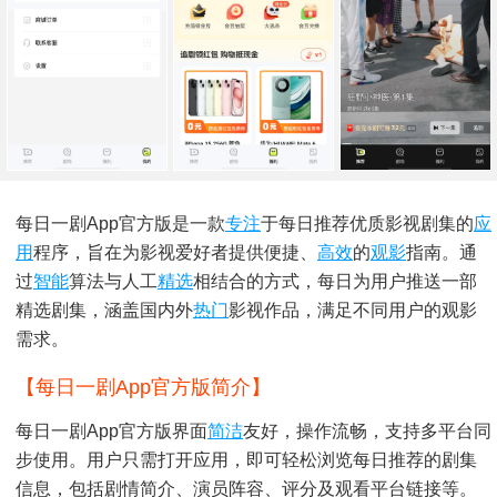
每日一剧App官方版是一款
专注
于每日推荐优质影视剧集的
应
用
程序，旨在为影视爱好者提供便捷、
高效
的
观影
指南。通
过
智能
算法与人工
精选
相结合的方式，每日为用户推送一部
精选剧集，涵盖国内外
热门
影视作品，满足不同用户的观影
需求。
【每日一剧app官方版简介】
每日一剧App官方版界面
简洁
友好，操作流畅，支持多平台同
步使用。用户只需打开应用，即可轻松浏览每日推荐的剧集
信息，包括剧情简介、演员阵容、评分及观看平台链接等。