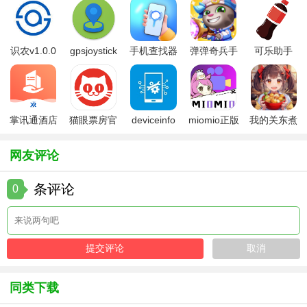
3. 观看指南：提供剧集的观看平台链接，方便用户直接跳转
观看。
4. 历史记录：记录用户的观影历史，方便回顾和查找已看过
识农v1.0.0
gpsjoystick
手机查找器
弹弹奇兵手
可乐助手
的剧集。
官方
app
游免费版
5.26版本
5. 收藏功能：用户可以收藏喜欢的剧集，便于日后再次观看
或分享给朋友。
掌讯通酒店
猫眼票房官
deviceinfo
miomio正版
我的关东煮
管理软件
方版
官方版
下载最新
小铺免费版
【每日一剧app官方版优势】
网友评论
1. 内容丰富：每日更新的剧集推荐，确保内容的新鲜度和多
样性。
条评论
0
2. 智能推荐：个性化推荐算法，精准匹配用户口味，提高观
影满意度。
3. 操作便捷：界面简洁，操作流畅，用户可以轻松上手并快
速找到所需信息。
同类下载
4. 社区活跃：观影社区活跃，用户可以分享观影体验，发现