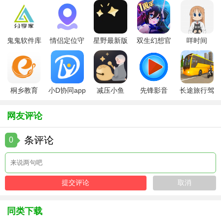
5. 多语言字幕支持：对于一些外语电视剧，提供多种语言字
幕选择，方便不同语言背景的用户观看，打破语言障碍，畅
享全球优质剧集。
鬼鬼软件库
情侣定位守
星野最新版
双生幻想官
咩时间
【晚秋影院电视剧免费资源亮点】
最新版
护软件
方版
1. 无广告干扰：在观看电视剧的过程中，不会出现烦人的广
告弹窗，让用户能够全身心地沉浸在剧情之中，享受纯粹的
桐乡教育
小D协同app
减压小鱼
先锋影音
长途旅行驾
观影乐趣。
app手机版
全新版
app
app最新版
驶中文版
2. 离线缓存功能：支持将喜欢的电视剧剧集缓存到本地，用
网友评论
户可以在没有网络的情况下随时观看，比如在乘坐飞机、地
铁等场景下，也能继续追剧。
条评论
0
3. 社区互动交流：设有专门的社区板块，用户可以在这里分
享自己的观影感受、推荐好看的剧集，与其他剧迷交流讨论
剧情，增加观影的社交性和互动性。
4. 更新速度快：与各大电视剧制作方和播出平台保持紧密合
同类下载
作，能够第一时间获取最新的剧集资源并更新到平台上，让