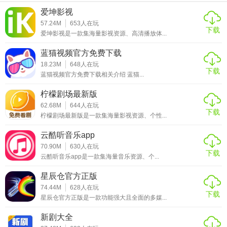
用户紧跟剧情发展，不错过任何精彩瞬间。
爱坤影视
57.24M
653
人在玩
【晚秋影院电视剧免费资源玩法】
下载
爱坤影视是一款集海量影视资源、高清播放体...
1. 按类型筛选：用户可以根据自己的喜好，在平台上选择不
蓝猫视频官方免费下载
同的电视剧类型进行筛选，如动作、喜剧、科幻等，快速找
18.23M
648
人在玩
下载
到符合自己口味的剧集。
蓝猫视频官方免费下载相关介绍 蓝猫...
2. 创建收藏列表：将自己喜欢的电视剧添加到收藏列表中，
柠檬剧场最新版
62.68M
644
人在玩
方便下次快速找到并观看，还能随时查看自己的收藏进度，
下载
柠檬剧场最新版是一款集海量影视资源、个性...
不错过任何一部好剧。
云酷听音乐app
3. 参与社区活动：积极参与平台社区举办的各种活动，如剧
70.90M
630
人在玩
评征集、剧情猜测等，与其他用户互动交流，赢取丰厚的奖
下载
云酷听音乐app是一款集海量音乐资源、个...
品和福利。
星辰仓官方正版
4. 分享观影链接：将自己正在观看的精彩电视剧剧集链接分
74.44M
628
人在玩
下载
享给朋友，邀请他们一起观看，共同感受剧情的魅力，还能
星辰仓官方正版是一款功能强大且全面的多媒...
在社交平台上分享自己的观影心得。
新剧大全