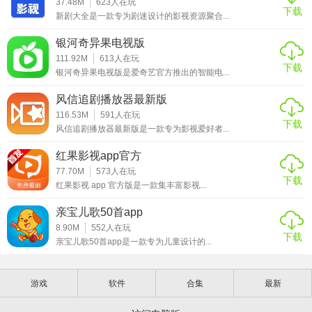
37.48M
623
人在玩
5. 设置观影提醒：对于正在追的电视剧，可以设置观影提醒
下载
新剧大全是一款专为剧迷设计的影视资源聚合...
功能，当有新剧集更新时，平台会及时通知用户，确保不会
错过任何一集。
银河奇异果电视版
111.92M
613
人在玩
下载
【晚秋影院电视剧免费资源点评】
银河奇异果电视版是爱奇艺官方推出的智能电...
晚秋影院以其丰富的免费电视剧资源、高清的画质、便捷的
风信追剧播放器最新版
116.53M
591
人在玩
操作和多样的特色功能，成为了众多剧迷追剧的首选平台。
下载
风信追剧播放器最新版是一款专为影视爱好者...
无广告干扰和离线缓存功能让用户能够随时随地畅享观影乐
趣，个性化推荐和社区互动则增加了观影的趣味性和社交
红果影视app官方
性。不过，由于提供的是免费资源，在版权方面可能存在一
77.70M
573
人在玩
下载
红果影视 app 官方版是一款集丰富影视...
定的风险，用户在使用时需要注意相关法律法规。总体而
言，晚秋影院是一款非常值得推荐的免费追剧软件。
亲宝儿歌50首app
8.90M
552
人在玩
下载
亲宝儿歌50首app是一款专为儿童设计的...
游戏
软件
合集
最新