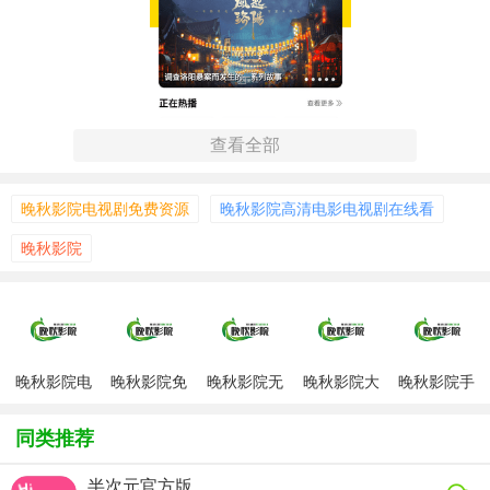
查看全部
晚秋影院电视剧免费资源
晚秋影院高清电影电视剧在线看
晚秋影院
【晚秋影院电视剧免费资源简介】
晚秋影院拥有简洁直观的用户界面，操作方便快捷，即使是
晚秋影院电
晚秋影院免
晚秋影院无
晚秋影院大
晚秋影院手
初次使用的用户也能轻松上手。它支持多种设备访问，包括
视剧完整版
费版
弹窗版
全
机完整版高
电脑、手机和平板等，无论你是在家中、办公室还是外出途
清
同类推荐
中，只要有网络连接，就可以打开晚秋影院，开启精彩的追
剧之旅。同时，该平台会及时更新电视剧资源，保证用户能
半次元官方版