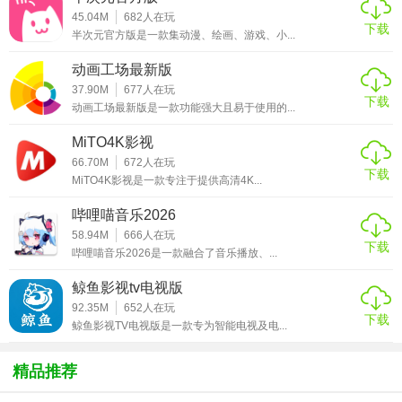
够第一时间观看最新的剧集。
45.04M
682
人在玩
下载
半次元官方版是一款集动漫、绘画、游戏、小...
【晚秋影院电视剧免费资源特色】
动画工场最新版
1. 海量免费资源：平台拥有庞大的电视剧资源库，涵盖了各
37.90M
677
人在玩
下载
个年代、各种类型的经典与热门剧集，且全部免费观看，无
动画工场最新版是一款功能强大且易于使用的...
需会员付费或额外充值。
MiTO4K影视
2. 高清画质呈现：提供的电视剧资源大多具备高清画质，画
66.70M
672
人在玩
下载
MiTO4K影视是一款专注于提供高清4K...
面清晰、色彩鲜艳，为用户带来优质的视觉体验，仿佛置身
于影院之中。
哔哩喵音乐2026
58.94M
666
人在玩
3. 智能搜索功能：具备强大的搜索功能，用户只需输入电视
下载
哔哩喵音乐2026是一款融合了音乐播放、...
剧名称、演员名字或关键词，就能快速精准地找到自己想看
鲸鱼影视tv电视版
的剧集，节省查找时间。
92.35M
652
人在玩
下载
4. 个性化推荐：根据用户的观看历史和偏好，智能推荐符合
鲸鱼影视TV电视版是一款专为智能电视及电...
其口味的电视剧，帮助用户发现更多感兴趣的内容，提升观
影的趣味性和多样性。
精品推荐