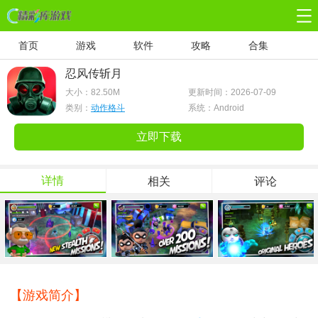
首页
游戏
软件
攻略
合集
忍风传斩月
大小：
82.50M
更新时间：2026-07-09
类别：
动作格斗
系统：Android
立即下载
详情
相关
评论
【游戏简介】