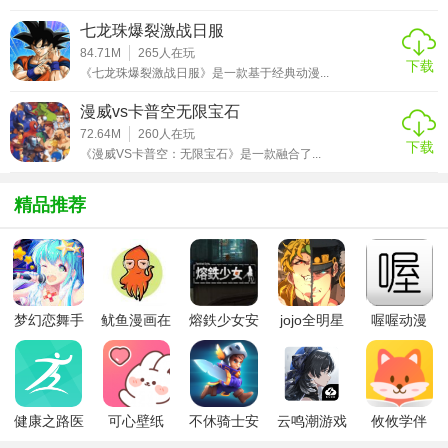
戏操作我们可以解锁很多形状的那种，不同的玩法，这样
七龙珠爆裂激战日服
的，真是令人兴奋呢，因为他就是一个特点，简直就有一种
84.71M
265
人在玩
下载
目瞪口呆的感觉。
《七龙珠爆裂激战日服》是一款基于经典动漫...
漫威vs卡普空无限宝石
72.64M
260
人在玩
下载
《漫威VS卡普空：无限宝石》是一款融合了...
精品推荐
梦幻恋舞手
鱿鱼漫画在
熔鉄少女安
jojo全明星
喔喔动漫
游
线版
卓版
大乱斗全人
物
健康之路医
可心壁纸
不休骑士安
云鸣潮游戏
攸攸学伴
务版
app手机版
卓版