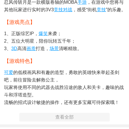
忍风传斩月是一款横版卷轴的MOBA
手游
，在游戏中您将与
其他玩家进行实时的3V3
竞技对战
，感受“街机
竞技
”的乐趣。
【游戏亮点】
1、正版综艺IP，
爆笑
来袭；
2、五位大明星，陪你玩转五千年；
3、
3D
高清
画质
打造，
场景
清晰精致。
【游戏特色】
可爱
的低模画风和有趣的造型，勇敢的英雄快来举起圣剑
吧，前往冒险去解救公主，
玩家将使用不同的武器去战胜沿途的敌人和关卡，趣味的战
斗和浮塔造型。
流畅的招式设计敏捷的操作，还有更多宝藏可待探索哦！
【游戏玩法】
查看全部
游戏中有大量的武器等待玩家解锁，可以通过进入或者用金