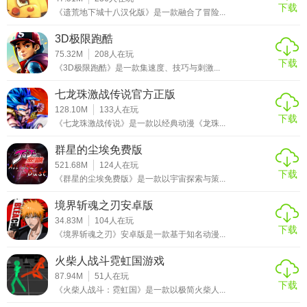
下载
《遗荒地下城十八汉化版》是一款融合了冒险...
3D极限跑酷
75.32M
208
人在玩
下载
《3D极限跑酷》是一款集速度、技巧与刺激...
七龙珠激战传说官方正版
128.10M
133
人在玩
下载
《七龙珠激战传说》是一款以经典动漫《龙珠...
群星的尘埃免费版
521.68M
124
人在玩
下载
《群星的尘埃免费版》是一款以宇宙探索与策...
境界斩魂之刃安卓版
34.83M
104
人在玩
下载
《境界斩魂之刃》安卓版是一款基于知名动漫...
火柴人战斗霓虹国游戏
87.94M
51
人在玩
下载
《火柴人战斗：霓虹国》是一款以极简火柴人...