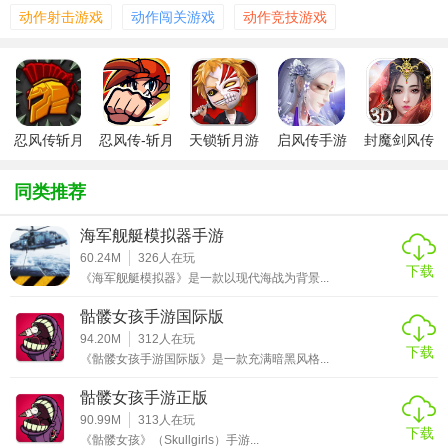
币购买获得，游戏场景丰富多样，怪物的形象设计也不一
动作射击游戏
动作闯关游戏
动作竞技游戏
样，游戏采用经典武术风格，操作简单，人人都可以参与，
超高还原动作武器战斗。
【游戏攻略】
忍风传斩月
忍风传-斩月
天锁斩月游
启风传手游
封魔剑风传
1.带感的音效会带着玩家进行战斗，游戏里的操作趣味非常的
中文版
中文版
戏
高，玩家需要开启更多更具刺激的玩法；
同类推荐
2.灵活的进行各个场景的冒险，多个不同的角色会让玩家感受
到操作带来的刺激玩法，而且这款游戏里的画质精美；
海军舰艇模拟器手游
3.游戏里的世界非常的庞大，玩家需要大量的战斗才能让玩家
60.24M
326
人在玩
下载
《海军舰艇模拟器》是一款以现代海战为背景...
更好的发挥自己的实力，玩法方面也是极具特色。
骷髅女孩手游国际版
【游戏点评】
94.20M
312
人在玩
下载
《骷髅女孩手游国际版》是一款充满暗黑风格...
一款非常的有趣的格斗的游戏，游戏中其实是有很多的战斗
的方式吧，我们也是能够去体验十分不错的那种热血的感
骷髅女孩手游正版
受，参加非常刺激的比赛，感受比较另类的那种游戏的元素
90.99M
313
人在玩
下载
《骷髅女孩》（Skullgirls）手游...
以及它们的玩法，还有精致的游戏图形以及，比较简单的游