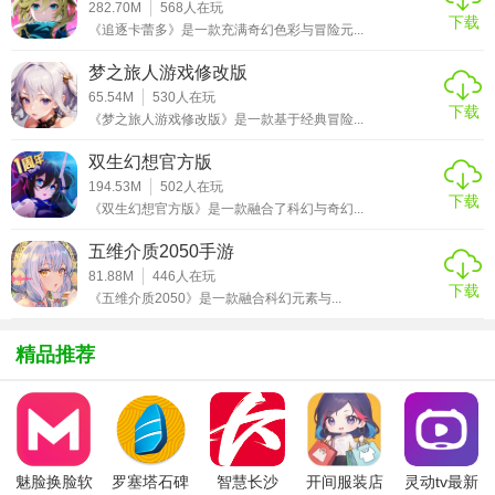
282.70M
568
人在玩
下载
《追逐卡蕾多》是一款充满奇幻色彩与冒险元...
【游戏点评】
梦之旅人游戏修改版
这是一款新意十足的仙侠游戏，操作就是简单的点点点，划
65.54M
530
人在玩
划划，带你重温街机模拟器的感觉。同时融入龙宠的战队养
下载
《梦之旅人游戏修改版》是一款基于经典冒险...
成模式，不同的龙宠与玩家签订不同的龙之契约可以组合出
双生幻想官方版
各种不同的玩法。丰富的战斗场景，炫丽的技能特效，简单
194.53M
502
人在玩
而有深度的游戏模式都将让您玩的停不下来。闲暇时刻点点
下载
《双生幻想官方版》是一款融合了科幻与奇幻...
点，忙碌之时可放置，挂机打野享轻松！
五维介质2050手游
81.88M
446
人在玩
下载
《五维介质2050》是一款融合科幻元素与...
精品推荐
魅脸换脸软
罗塞塔石碑
智慧长沙
开间服装店
灵动tv最新