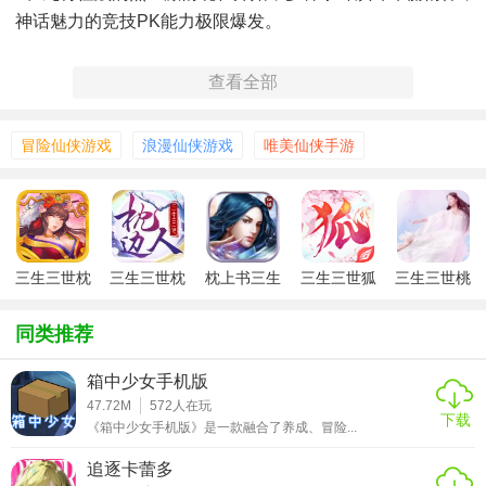
神话魅力的竞技PK能力极限爆发。
【游戏特色】
查看全部
1、代号：某某某游戏中海量角色供你选择。
2、游戏中强大的轻功系统玩家可以自由翱翔在天空。
冒险仙侠游戏
浪漫仙侠游戏
唯美仙侠手游
3、真实的天气系统打造春夏秋冬四季分明。
【游戏攻略】
1、九州天地渡劫飞升，法宝在手坎坷奇遇，一起行动；
三生三世枕
三生三世枕
枕上书三生
三生三世狐
三生三世桃
2、唯美地图建筑精致细腻，问鼎天下随时上线打怪；
上缘手游
边人手游
三世红包版
妖缘
花缘手游
3、组队冒险情缘羁绊，尝试不同的战斗方式，格外刺激；
同类推荐
4、邂逅大侠女神相伴，异兽出没一起联盟组队，超级带感。
箱中少女手机版
【游戏玩法】
47.72M
572
人在玩
下载
《箱中少女手机版》是一款融合了养成、冒险...
对于大多数喜爱组团作战和互相厮杀的玩家们来说，GvE的玩法，首
追逐卡蕾多
仙侠在PvP 玩法上着墨不多，只有乱战(顾名思义+2)，在