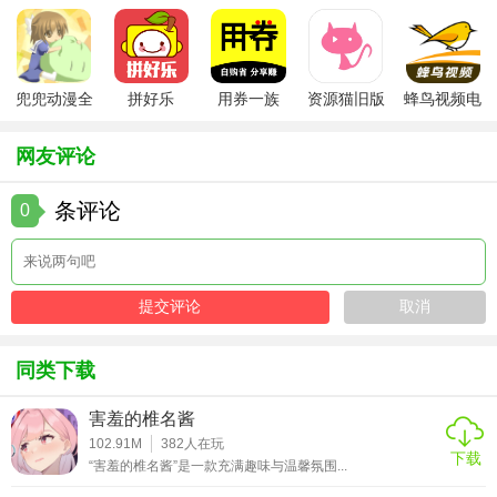
件
安卓版
app
手机版
版本
兜兜动漫全
拼好乐
用券一族
资源猫旧版
蜂鸟视频电
集在线播放
视剧全集
网友评论
条评论
0
同类下载
害羞的椎名酱
102.91M
382
人在玩
下载
“害羞的椎名酱”是一款充满趣味与温馨氛围...