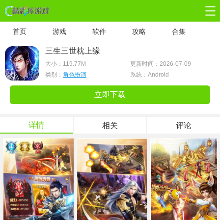
首页
游戏
软件
攻略
合集
三生三世枕上缘
大小：
119.77M
更新时间：2026-07-09
类别：
角色扮演
系统：Android
立即下载
详情
相关
评论