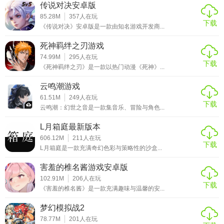
传说对决安卓版
85.28M
357
人在玩
下载
《传说对决》安卓版是一款由知名游戏开发商...
死神羁绊之刃游戏
74.99M
295
人在玩
下载
《死神羁绊之刃》是一款以热门动漫《死神》...
云鸣潮游戏
61.51M
249
人在玩
下载
云鸣潮：幻世之音是一款集音乐、冒险与角色...
L月箱庭最新版本
606.12M
211
人在玩
下载
L月箱庭是一款充满奇幻色彩与策略性的沙盒...
害羞的椎名酱游戏安卓版
102.91M
206
人在玩
下载
《害羞的椎名酱》是一款充满趣味与温馨的安...
梦幻模拟战2
78.77M
201
人在玩