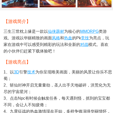
【游戏简介】
三生三世枕上缘是一款以
仙侠题材
为核心的
MMORPG
类游
戏。游戏以华丽精致的画面
风格
和
热血
的pk
竞技
为亮点，玩
家在游戏中可以感受到精彩的玩法和全新的
对战
模式。喜欢
的小伙伴们赶紧下载体验吧！
【游戏亮点】
1、以
3D
引擎
技术
为你呈现唯美画面，美丽的风景让你乐不思
蜀；
2、斩仙封神开启无量量劫，圣人出手天地破碎，洪荒化为无
尽的宇宙星河；
3、点击npc有时候会触发任务，每天遇到怪，抓到的宝宝都
不同，会让人不知疲倦；
4、九霄征战的热血激情现在开始，多样争锋演绎华丽情怀，