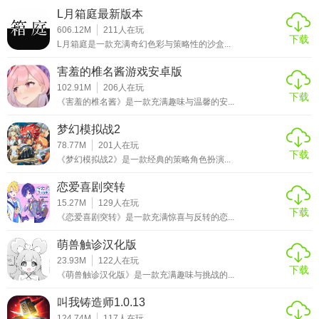
L月箱庭最新版本
606.12M
211
人在玩
下载
L月箱庭是一款充满奇幻色彩与策略性的沙盒...
害羞的椎名酱游戏安卓版
102.91M
206
人在玩
下载
《害羞的椎名酱》是一款充满趣味与温馨的安...
梦幻模拟战2
78.77M
201
人在玩
下载
《梦幻模拟战2》是一款经典的策略角色扮演...
恋爱喜剧突转
15.27M
129
人在玩
下载
《恋爱喜剧突转》是一款充满惊喜与反转的恋...
萌兽触诊汉化版
23.93M
122
人在玩
下载
《萌兽触诊汉化版》是一款充满趣味与挑战的...
叫我铸造师1.0.13
124.74M
117
人在玩