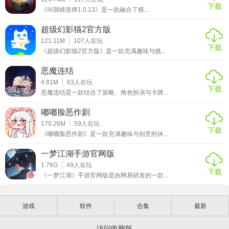
下载
《叫我铸造师1.0.13》是一款融合了模...
超级幻影猫2官方版
121.11M
107
人在玩
下载
《超级幻影猫2官方版》是一款充满趣味与挑...
恶魔连结
4.81M
63
人在玩
下载
恶魔连结是一款结合了策略、角色扮演与卡牌...
嘟嘟脸恶作剧
170.26M
59
人在玩
下载
《嘟嘟脸恶作剧》是一款充满趣味与创意的休...
一梦江湖手游官网版
1.76G
49
人在玩
下载
《一梦江湖》手游官网版是由网易研发的一款...
游戏
软件
合集
最新
访问电脑版