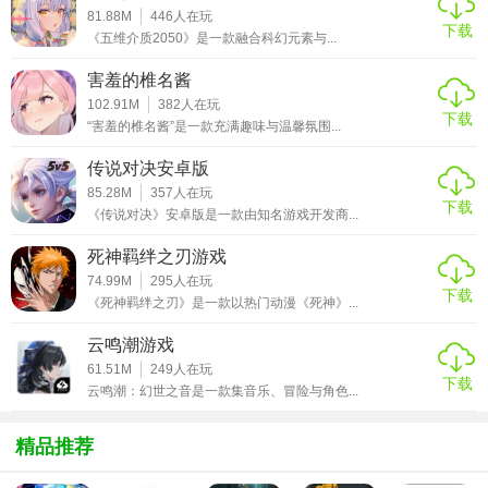
81.88M
446
人在玩
下载
3、同时你可以使用自己的傀儡术去操控那些已经被你击败的
《五维介质2050》是一款融合科幻元素与...
魔物们，让他们成为你的傀儡吧；
害羞的椎名酱
102.91M
382
人在玩
【游戏攻略】
下载
“害羞的椎名酱”是一款充满趣味与温馨氛围...
1.选择召唤那些你熟悉的英雄角色，为你而战，组建强力的复
传说对决安卓版
仇者联盟战队；
85.28M
357
人在玩
下载
2.只有不断的进行强化，才能够战胜他们，经典的放置玩法，
《传说对决》安卓版是一款由知名游戏开发商...
奇妙的冒险战斗；
死神羁绊之刃游戏
3.拥有丰富的英雄角色，各大职业搭配有不同的战斗效果，每
74.99M
295
人在玩
日连续登录有丰厚奖励。
下载
《死神羁绊之刃》是一款以热门动漫《死神》...
【游戏点评】
云鸣潮游戏
61.51M
249
人在玩
下载
精彩仙途战场打造最强热血世界，让你能在这个炫酷华丽的
云鸣潮：幻世之音是一款集音乐、冒险与角色...
东方仙境之中尽情的冒险挑战，纵情江湖尽情的享受游戏之
中的不同玩法为体验，感受游戏之中的趣味体验，丰富的冒
精品推荐
险模式和多种特殊的趣味玩法。