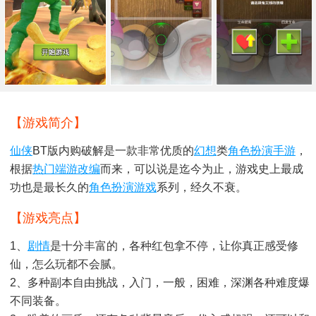
【游戏简介】
仙侠
BT版内购破解是一款非常优质的
幻想
类
角色扮演手游
，
根据
热门
端游
改编
而来，可以说是迄今为止，游戏史上最成
功也是最长久的
角色扮演游戏
系列，经久不衰。
【游戏亮点】
1、
剧情
是十分丰富的，各种红包拿不停，让你真正感受修
仙，怎么玩都不会腻。
2、多种副本自由挑战，入门，一般，困难，深渊各种难度爆
不同装备。