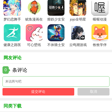
梦幻恋舞手
鱿鱼漫画在
熔鉄少女安
jojo全明星
喔喔动漫
游
线版
卓版
大乱斗全人
物
健康之路医
可心壁纸
不休骑士安
云鸣潮游戏
攸攸学伴
务版
app手机版
卓版
网友评论
条评论
0
同类下载