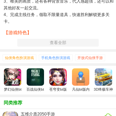
3、唯美的画质，还有各种背景音乐，代入感超强，还可以和
其他好友一起交流。
4、完成主线任务，领取不限量道具，快速胜利解锁更多关
卡。
【游戏特色】
查看全部
1、策马奔腾，骑乘战斗；
2、技能收集，丰富策略；
3、激斗BOSS，争战不止；
仙侠角色扮演游戏
手机角色扮演游戏
开放式仙侠手游
4、百变外形，自由着装；
5、绝色侍从，终身相伴。
【游戏玩法】
梦幻仙侠bt
百战仙侠bt
苍穹变bt版
凡仙bt版内
3D终极车神
1、强大的武器可以让玩家体验到秒杀的快感，那种击杀魔物
版内购
版内购
内购免费
购
2漂移版内
带来的热血刺激的感受真实舒畅；
购版
同类推荐
2、更多华丽的操作可以帮助自己去战胜更多不同的对手，并
五维介质2050手游
且夺取他们的魔晶从而供自己吸收；