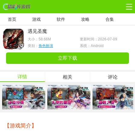
首页
游戏
软件
攻略
合集
遇见圣魔
大小：
58.66M
更新时间：2026-07-09
类别：
角色扮演
系统：Android
立即下载
详情
相关
评论
【游戏简介】