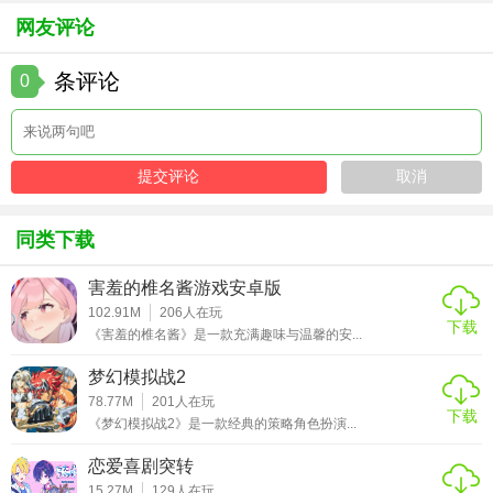
网友评论
条评论
0
同类下载
害羞的椎名酱游戏安卓版
102.91M
206
人在玩
下载
《害羞的椎名酱》是一款充满趣味与温馨的安...
梦幻模拟战2
78.77M
201
人在玩
下载
《梦幻模拟战2》是一款经典的策略角色扮演...
恋爱喜剧突转
15.27M
129
人在玩