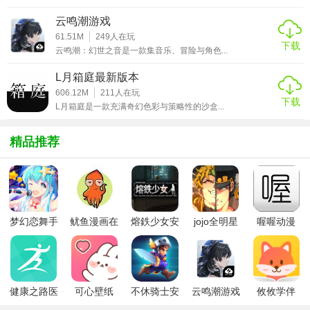
7.聚灵咒：消耗大量真气攻击近程目标，附加相当于所消耗真
云鸣潮游戏
气45%+的攻击力，造成180%+伤害。
61.51M
249
人在玩
下载
云鸣潮：幻世之音是一款集音乐、冒险与角色...
【游戏点评】
L月箱庭最新版本
1.收集每个职业自由的套装，激活套装后会获得大量的属性加
606.12M
211
人在玩
下载
成，提升综合实力；
L月箱庭是一款充满奇幻色彩与策略性的沙盒...
2.各大副本难度不一，根据自己的实力挑选副本，战胜其中的
Boss你会获得大量稀有道具；
精品推荐
3.玩家每年登陆都会有日常任务，你所需要做的就是先完成这
些任务，你就能尽快的提升等级。
梦幻恋舞手
鱿鱼漫画在
熔鉄少女安
jojo全明星
喔喔动漫
游
线版
卓版
大乱斗全人
物
健康之路医
可心壁纸
不休骑士安
云鸣潮游戏
攸攸学伴
务版
app手机版
卓版