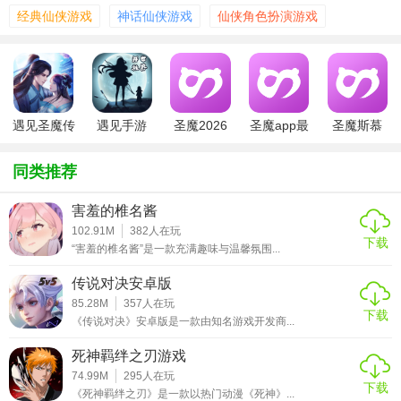
3、酣畅淋漓的战斗内容，享受热血激情般的刺激快感!
经典仙侠游戏
神话仙侠游戏
仙侠角色扮演游戏
【游戏玩法】
1、特色灵羽、绝版光武免费领，酷炫坐骑一骑绝尘;
2、激燃战斗模式，呈现智谋与速度的双重比拼;
遇见圣魔传
遇见手游
圣魔2026
圣魔app最
圣魔斯慕
3、玩法丰富，系统创新，全新酷炫飞行坐骑助你畅游三界!
新下载
app官方下
载
【游戏攻略】
同类推荐
1.天魔舞：攻击并嘲讽周围4码范围目标，附加104+攻击力，
害羞的椎名酱
造成130%+伤害，并且造成伤害的15%+会转化为血气回复；
102.91M
382
人在玩
下载
“害羞的椎名酱”是一款充满趣味与温馨氛围...
2.追风咒：增加自身18%移动速度，并且防御提升25%+，持
续5秒；
传说对决安卓版
3.霸天戮杀：跃向8码内单个目标，附加42+攻击力，对其造
85.28M
357
人在玩
下载
成60%伤害，且晕眩该目标4秒；
《传说对决》安卓版是一款由知名游戏开发商...
4.戾气：提升晕眩精通；
死神羁绊之刃游戏
5.枯木咒：提升晕眩抗性；
74.99M
295
人在玩
下载
6.无常令：提升昏睡抗性；
《死神羁绊之刃》是一款以热门动漫《死神》...