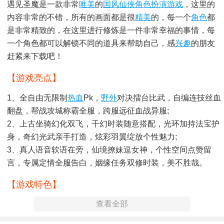
遇见圣魔是一款非常
唯美
的
国风仙侠
角色扮演游戏
，这里的
内容非常的不错，所有的画面都是很
精美
的，每一个
角色
都
是非常精致的，在这里进行修炼是一件非常幸福的事情，每
一个角色都可以解锁不同的道具来帮助自己，感
兴趣
的朋友
赶紧来下载吧！
【游戏亮点】
1、全自由无限制
热血
Pk，
野外
对决擂台比武，自编连技丝血
翻盘，帮战攻城称霸全服，跨服远征血战异服;
2、上古坐骑幻化双飞，千幻时装随意搭配，光环加持法宝护
身，奇幻光武亲手打造，炫彩羽翼绽放个性魅力;
3、真人语音软语在旁，仙境撩妹逗女神，个性空间点赞留
言，专属定情全服告白，姻缘任务双修时装，美不胜哉。
【游戏特色】
查看全部
1、精致的人物角色设计，看起来绚丽无比;
2、展现出来一个独具魅力的东方仙侠世界美景;