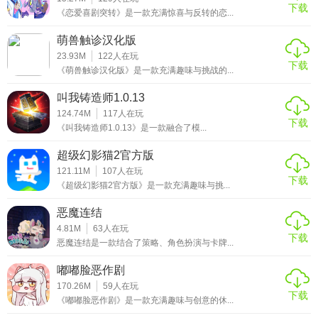
下载
《恋爱喜剧突转》是一款充满惊喜与反转的恋...
萌兽触诊汉化版
23.93M
122
人在玩
下载
《萌兽触诊汉化版》是一款充满趣味与挑战的...
叫我铸造师1.0.13
124.74M
117
人在玩
下载
《叫我铸造师1.0.13》是一款融合了模...
超级幻影猫2官方版
121.11M
107
人在玩
下载
《超级幻影猫2官方版》是一款充满趣味与挑...
恶魔连结
4.81M
63
人在玩
下载
恶魔连结是一款结合了策略、角色扮演与卡牌...
嘟嘟脸恶作剧
170.26M
59
人在玩
下载
《嘟嘟脸恶作剧》是一款充满趣味与创意的休...