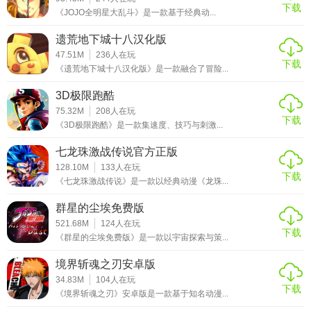
下载
《JOJO全明星大乱斗》是一款基于经典动...
遗荒地下城十八汉化版
47.51M
236
人在玩
下载
《遗荒地下城十八汉化版》是一款融合了冒险...
3D极限跑酷
75.32M
208
人在玩
下载
《3D极限跑酷》是一款集速度、技巧与刺激...
七龙珠激战传说官方正版
128.10M
133
人在玩
下载
《七龙珠激战传说》是一款以经典动漫《龙珠...
群星的尘埃免费版
521.68M
124
人在玩
下载
《群星的尘埃免费版》是一款以宇宙探索与策...
境界斩魂之刃安卓版
34.83M
104
人在玩
下载
《境界斩魂之刃》安卓版是一款基于知名动漫...