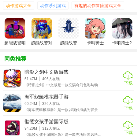
由的进行选择。
动作游戏大全
动作系列游戏
有趣的动作冒险游戏大全
2、带你走进爱动漫校园中开启新的冒险，轻松上阵准备好迎
接新的冒险吧。
3、想玩就玩轻松来冒险，加入格斗之中与其他的小伙伴们一
同组队加入战斗。
超能战警哨
超能战警对
超能战警
卡哨骑士
卡哨骑士2
v2.0
街头霸王
2Postknight2
【游戏玩法】
同类推荐
1、搜寻每一个看到的建筑物，在这里寻找更多有用的物品，
暗影之剑中文版游戏
2、小心各种出现的危险状况，努力生存在这个热血世界中，
51.47M
406
人在玩
下载
《暗影之剑》中文版是一款充满奇幻色彩与动...
3、时刻准备战斗或者逃命，遇到恐怖来袭的丧尸群体要躲避
海军舰艇模拟器手游
【游戏攻略】
60.24M
326
人在玩
下载
《海军舰艇模拟器》是一款以现代海战为背景...
收集游戏中提供的资源合成或建造对你有帮助的物品。
骷髅女孩手游国际版
神秘的世界中，隐藏着一座谜一样的地牢。
94.20M
312
人在玩
下载
《骷髅女孩手游国际版》是一款充满暗黑风格...