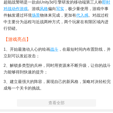
超能战警哨是一款由unity3d引擎研发的移动端第三人称
即时
对战
动作游戏
。游戏
风格
偏向
写实
，极少量使用，游戏中事
件触发通过环境
场景
物体来完成，更加有
代入感
。对战过程
中主要分为远程与近战两种方式，两个玩家在有限区域内进
行切磋。
【游戏亮点】
1、开始最激动人心的绘画
战斗
，在最短时间内布置防线，并
立刻可以发起攻击；
2、解锁多类型的兵种，同时用资源来不断升级，让你的战斗
力能够得到快速的提升；
3、建立最强大的阵容，展现自己的新风格，策略对决轻松完
成每一个关卡的挑战。
【游戏特色】
查看全部
1、尽情的装扮你的角色，喜欢什么类型的装饰玩家都可以自