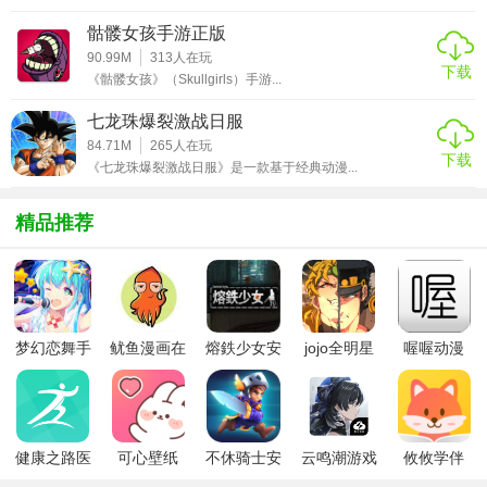
数不尽的宝藏与危险隐藏其中，吸引着来自全世界的探险者
骷髅女孩手游正版
前来探险。
90.99M
313
人在玩
下载
贪婪与恐惧，勇气与智谋，演绎着英雄们的不朽传奇。
《骷髅女孩》（Skullgirls）手游...
七龙珠爆裂激战日服
【游戏点评】
84.71M
265
人在玩
下载
1、各种精彩的合成瞬间，不断培养更加强大的队伍以及萌
《七龙珠爆裂激战日服》是一款基于经典动漫...
宠。
精品推荐
2、游戏可以获取大量的游戏福利，获得更多的游戏奖励和礼
包。
3、趣味十足的闯关模式，玩家在每一个关卡所使用的策略各
不相同。
梦幻恋舞手
鱿鱼漫画在
熔鉄少女安
jojo全明星
喔喔动漫
游
线版
卓版
大乱斗全人
物
健康之路医
可心壁纸
不休骑士安
云鸣潮游戏
攸攸学伴
务版
app手机版
卓版