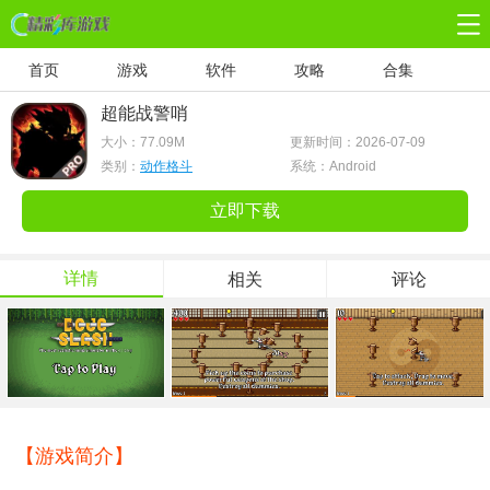
首页
游戏
软件
攻略
合集
超能战警哨
大小：
77.09M
更新时间：2026-07-09
类别：
动作格斗
系统：Android
立即下载
详情
相关
评论
【游戏简介】