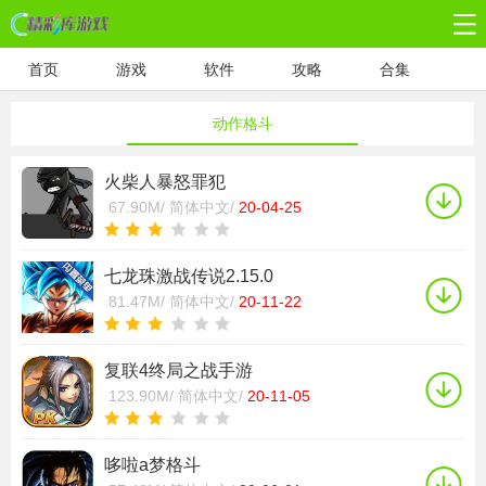
首页
游戏
软件
攻略
合集
动作格斗
火柴人暴怒罪犯
67.90M/
简体中文/
20-04-25
七龙珠激战传说2.15.0
81.47M/
简体中文/
20-11-22
复联4终局之战手游
123.90M/
简体中文/
20-11-05
哆啦a梦格斗