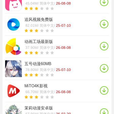
45.04M/
简体中文/
26-08-08
追风视频免费版
82.01M/
简体中文/
25-07-10
动画工场最新版
37.90M/
简体中文/
26-08-08
五号动漫60MB
78.80M/
简体中文/
25-07-10
MiTO4K影视
66.70M/
简体中文/
26-08-08
茉莉动漫安卓版