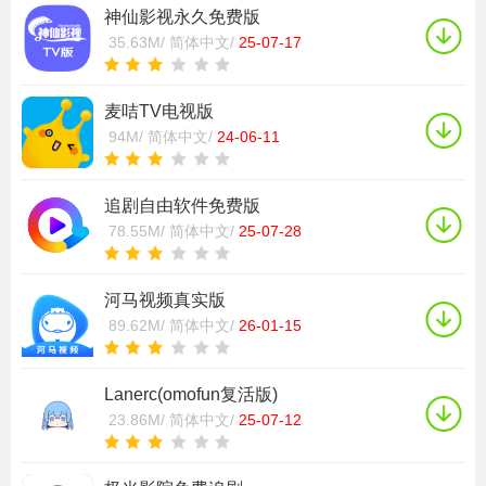
神仙影视永久免费版
35.63M/
简体中文/
25-07-17
麦咭TV电视版
94M/
简体中文/
24-06-11
追剧自由软件免费版
78.55M/
简体中文/
25-07-28
河马视频真实版
89.62M/
简体中文/
26-01-15
Lanerc(omofun复活版)
23.86M/
简体中文/
25-07-12