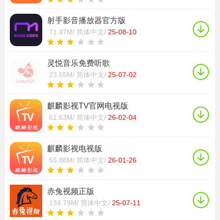
射手影音播放器官方版
71.47M/
简体中文/
25-08-10
灵悦音乐免费听歌
23.65M/
简体中文/
25-07-02
麒麟影视TV官网电视版
61.63M/
简体中文/
26-02-04
麒麟影视电视版
55.88M/
简体中文/
26-01-26
赤兔视频正版
134.79M/
简体中文/
25-07-11