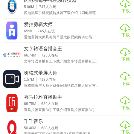
闪电黑莓手机视频转换器
4、帮助用户轻松搞定屏幕
视频录像
。简洁的录制界面，傻瓜
5.06M
747
人在玩
下载
式的操作，强大的录制功能，轻松录制个性化动画录像视
闪电黑莓手机视频转换器下载介绍《闪电黑莓...
频，带来高效，易用，稳定的用户体验。
爱拍剪辑大师
659K
745
人在玩
全能录屏助手更新日志
下载
爱拍剪辑大师具有简单强大的视频剪辑功能，...
优化高分辨率显示适配。
文字转语音播音王
66.74M
725
人在玩
修复win11系统安装卸载问题。
下载
文字转语音播音王下载介绍文字转语音播音王...
优化用户体验 。
嗨格式录屏大师
1.57M
718
人在玩
下载
嗨格式录屏大师下载介绍嗨格式录屏大师官方...
喜马拉雅直播助手
69.75M
689
人在玩
下载
喜马拉雅直播助手下载介绍喜马拉雅直播助手...
千千音乐
50.40M
688
人在玩
下载