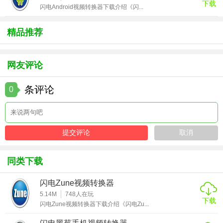
下载
闪电Android视频转换器下载介绍《闪...
同时录制摄像头，并根据需要自由调节画面大小
精品推荐
5、1v1支持服务
专属客服，随时解决您的录制问题6、智能加速智能算法硬件
网友评论
加速，录制不卡顿
条评论
全能录屏助手软件亮点
0
1、满足所有主流视频画质要求，随心设置，不限时间不限大
小，音画同步不卡顿，录制区域灵活。多种帧数可供选择。
2、高度还原录屏场景，杜绝声音与画面错位，保证视频内容
质量，自定义录制时长，可自由设置定时计划任务录制，录
同类下载
屏结束自动保存至电脑。
闪电Zune视频转换器
3、软件能够音画同步录制电脑桌面操作，娱乐游戏，在线课
5.14M
748
人在玩
程等屏幕活动。支持全屏录制，自定义软件窗口录制等多种
下载
闪电Zune视频转换器下载介绍《闪电Zu...
录制视频模式。