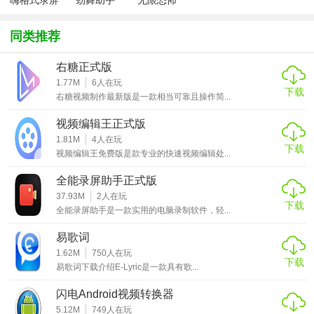
嗨格式录屏
劲舞助手
无限恐怖
2、专属游戏模式，性能深度优化
大师
1028会员版
1.44 正式版
(增加卡双功
同类推荐
3、多帧率选择，画面更流畅
能)
右糖正式版
4、免费更新&1v1技术服务支持
1.77M
6
人在玩
下载
5、智能硬件加速，拒绝卡顿
右糖视频制作最新版是一款相当可靠且操作简...
全能录屏助手软件功能
视频编辑王正式版
1.81M
4
人在玩
下载
1、全屏录制
视频编辑王免费版是款专业的快速视频编辑处...
支持一键录制电脑屏幕活动，主副屏随心选
全能录屏助手正式版
37.93M
2
人在玩
2、区域录制
下载
全能录屏助手是一款实用的电脑录制软件，轻...
对桌面任意区域的活动进行录制，自由灵活
易歌词
1.62M
750
人在玩
3、游戏录制
下载
易歌词下载介绍E-Lyric是一款具有歌...
智能优化游戏模式，不掉帧，不卡顿
闪电Android视频转换器
5.12M
749
人在玩
4、摄像头录制