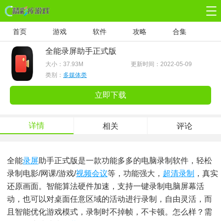
首页
游戏
软件
攻略
合集
全能录屏助手正式版
大小：
37.93M
更新时间：2022-05-09
类别：
多媒体类
立即下载
详情
相关
评论
全能
录屏
助手正式版是一款功能多多的电脑录制软件，轻松
录制电影/网课/游戏/
视频会议
等，功能强大，
超清录制
，真实
还原画面。智能算法硬件加速，支持一键录制电脑屏幕活
动，也可以对桌面任意区域的活动进行录制，自由灵活，而
且智能优化游戏模式，录制时不掉帧，不卡顿。怎么样？需