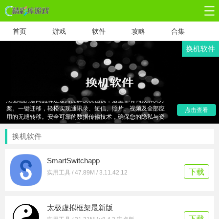
首页
游戏
软件
攻略
合集
换机软件
"换机软件应用合集，专为解决旧手机数据迁移难题而生。无论
您面临的是同品牌还是跨品牌换机困扰，这里都有高效解决方
案。一键迁移，轻松实现通讯录、短信、照片、视频及全部应
点击查看
用的无缝转移。安全可靠的数据传输技术，确保您的隐私与资
料安全无忧。数码资源网精心筛选，让换机变得简单快捷，即
刻下载，开启您的全新手机生活！"
换机软件
SmartSwitchapp
下载
实用工具 / 47.89M / 3.11.42.12
太极虚拟框架最新版
下载