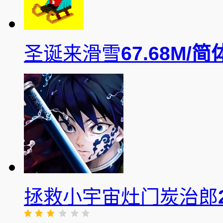
圣诞来滑雪
67.68M/
简
拯救小宇宙灶门炭治郎