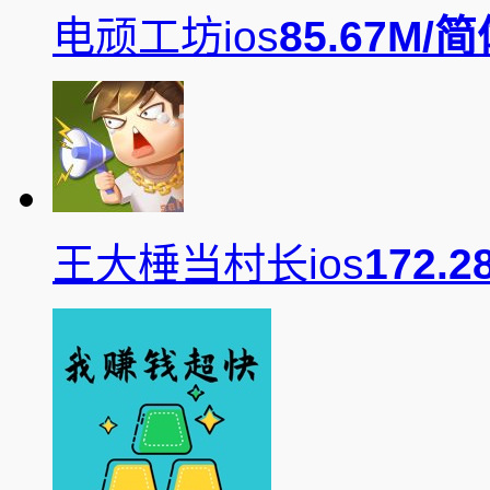
电顽工坊ios
85.67M/
简
王大棰当村长ios
172.2