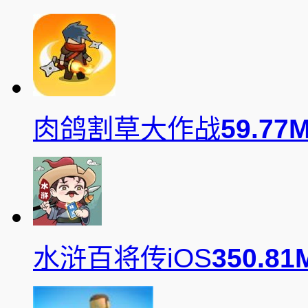
肉鸽割草大作战
59.77M
水浒百将传iOS
350.81