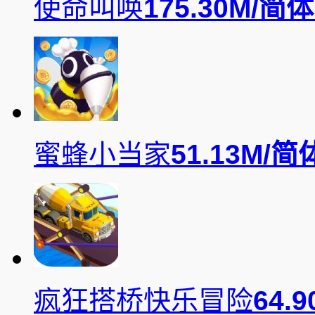
使命叫唤
175.30M/
简体
蜜蜂小当家
51.13M/
简
疯狂搭桥快乐冒险
64.9