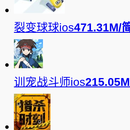
裂变球球ios
471.31M/
训宠战斗师ios
215.05M