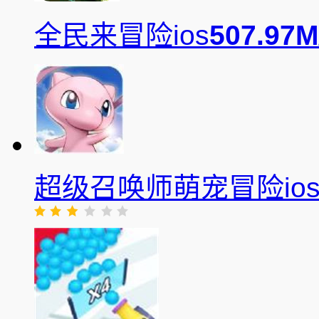
全民来冒险ios
507.97M
超级召唤师萌宠冒险io