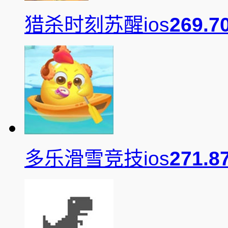
猎杀时刻苏醒ios
269.7
多乐滑雪竞技ios
271.8