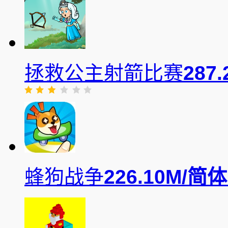
拯救公主射箭比赛
287.
蜂狗战争
226.10M/
简体