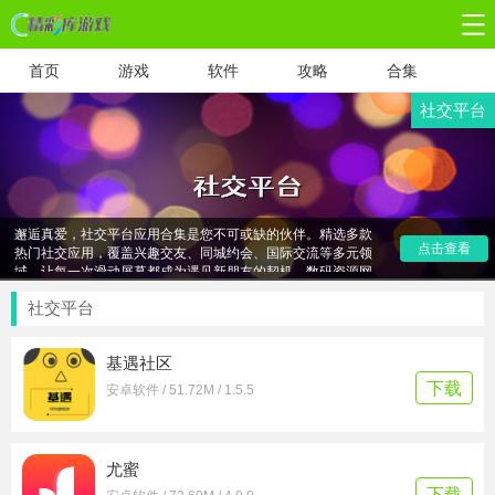
首页
游戏
软件
攻略
合集
社交平台
社交新纪元，连接无界限！无论您渴望拓宽社交圈，还是期待
邂逅真爱，社交平台应用合集是您不可或缺的伙伴。精选多款
热门社交应用，覆盖兴趣交友、同城约会、国际交流等多元领
点击查看
域，让每一次滑动屏幕都成为遇见新朋友的契机。数码资源网
精心整理，只为让您在数字海洋中畅游无阻，畅享交流的乐
趣，让社交生活更加丰富多彩！
社交平台
基遇社区
下载
安卓软件 / 51.72M / 1.5.5
尤蜜
下载