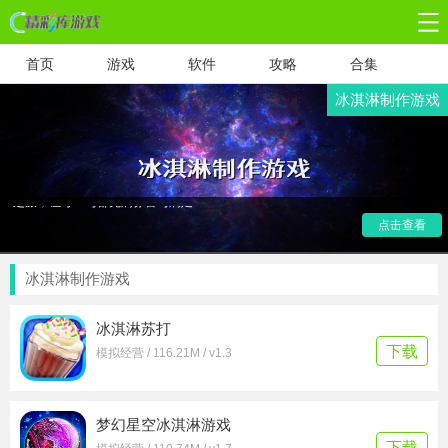
首页
游戏
软件
攻略
合集
冰淇淋制作游戏
"冰淇淋制作游戏应用合集，夏日甜蜜来袭！无论你是冰淇淋爱
好者还是创意大师，这里都有你的专属乐园。集合多款模拟经
营游戏，让你在手机屏幕上化身甜品大师，从经典口味到创意
混搭，海量冰淇淋配方等你解锁。经营你的冰淇淋小店，从选
材到装饰，每一步都充满乐趣与挑战。快来开启你的甜蜜制作
之旅，让每一勺都充满惊喜与满足！"
点击查看
冰淇淋制作游戏
冰淇淋苏打
下载
模拟经营 / 116.21M / v1.3
梦幻星空冰淇淋游戏
下载