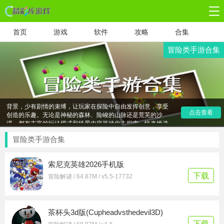
首页
游戏
软件
攻略
合集
冒险类手游合集
冒险类手游合集，汇聚了一系列精彩纷呈的冒险游戏，让你随
时随地沉浸在紧张刺激的冒险旅程中。这些游戏以开放世界为
背景，少有剧情的束缚，让玩家在探险中自由发挥创意，享受
创造的乐趣。无论是神秘的森林、险峻的山脉还是荒芜的沙
点击查看
漠，都有丰富的玩法模式和场景内容等待你去探索。快来挑选
你心仪的冒险手游，下载体验吧！在这里，你将开启一段充满
未知与惊喜的冒险之旅，让你的冒险精神得到充分的释放和满
冒险类手游合集
足。
索尼克英雄2026手机版
下载
冒险解谜 / 64.87M / v5.5-17732
茶杯头3d版(Cupheadvsthedevil3D)
下载