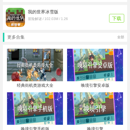
我的世界冰雪版
下载
冒险解谜 / 102.03M / 1.26
更多合集
全部
经典街机类游戏大全
唤境引擎安卓版
唤境引擎手机版
唤境引擎