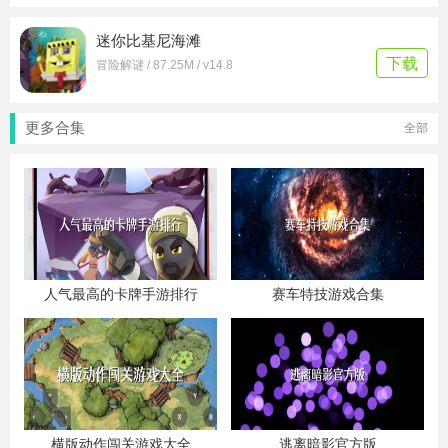
迷你比基尼海滩
下载
冒险解谜 / 87.25M / v14.8
更多合集
全部
人气最高的卡牌手游排行
赛车特技游戏合集
横版动作闯关游戏大全
逃离暗影官方版