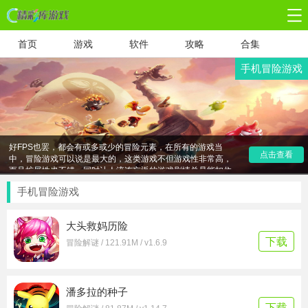
首页
游戏
软件
攻略
合集
手机冒险游戏
冒险游戏无疑是众多玩家喜爱的一个游戏类型，不管是RPG也
好FPS也罢，都会有或多或少的冒险元素，在所有的游戏当
点击查看
中，冒险游戏可以说是最大的，这类游戏不但游戏性非常高，
而且扩展性也不错，同时让人流连忘返的游戏剧情总是能扣住
玩家的心!这种游戏的特点是关卡多，危险性强，但同时能强化
人的意志，激发起人的好奇心，小编为大家带来经典冒险游戏
手机冒险游戏
推荐，有兴趣的小伙伴可以下载试玩哦!
大头救妈历险
下载
冒险解谜 / 121.91M / v1.6.9
潘多拉的种子
下载