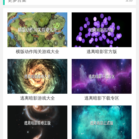
全部
横版动作闯关游戏大全
逃离暗影官方版
逃离暗影游戏大全
逃离暗影下载专区