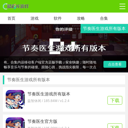
首页
游戏
软件
攻略
合集
节奏医生游戏所有版本
节奏医生游戏所有版本应用合集，带你领略全系列精彩！无论
偏爱PC的经典体验，还是向往手机的便捷娱乐，这里应有尽
有。合集内设移动客户端官方正版下载，安全快捷，随时随地
点击查看
畅享音乐与节奏的碰撞。跟随心跳，挑战指尖极限，每一次点
击都化作心灵的抚慰。即刻踏入节奏医生的世界，启程一场独
特的音乐探险，感受无与伦比的节奏盛宴！
节奏医生游戏所有版本
节奏医生游戏所有版本
下载
益智休闲 / 185.84M / v1.2.4
节奏医生官方版
下载