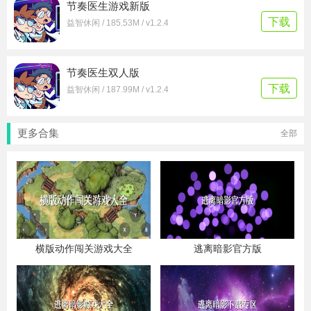
节奏医生游戏新版
下载
益智休闲 / 185.53M / v1.2.4
节奏医生双人版
下载
益智休闲 / 187.99M / v1.2.4
更多合集
全部
横版动作闯关游戏大全
逃离暗影官方版