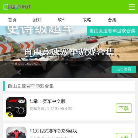
首页
游戏
软件
攻略
合集
自由竞速赛车游戏合集
为大家精选了几款手机飙车游戏，画风独特，玩法多样。你可
以驾驶各种酷炫赛车，体验真实驾驶的快感，尽享游戏的沉浸
感。速度与激情并存，快来下载，与好友一起驰骋赛道，感受
不一样的竞技魅力吧！
点击查看
自由竞速赛车游戏合集
f1掌上赛车中文版
下载
赛车竞速 / 1.12G / v5.4.39
F1方程式赛车2026游戏
下载