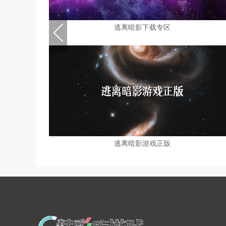
逃离暗影下载专区
逃离暗影游戏正版