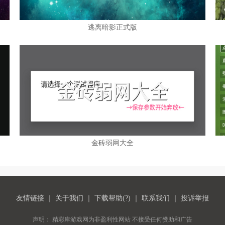
逃离暗影正式版
金砖弱网大全
友情链接
｜
关于我们
｜
下载帮助(?)
｜
联系我们
｜
投诉举报
声明： 精彩库游戏网为非盈利性网站 不接受任何赞助和广告