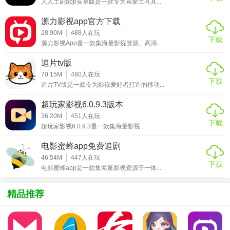
人人土剧app安卓版是一款专为喜爱土耳其...
3. 语速调节：用户可以根据自己的喜好调节朗读语速，使听
源力影视app官方下载
书体验更加舒适。
28.90M
488
人在玩
下载
源力影视App是一款集海量影视资源、高清...
【二次元有声小说app亮点】
追片tv版
1. 丰富资源：拥有海量二次元有声小说资源，满足用户的多
70.15M
480
人在玩
下载
样化需求。
追片TV版是一款专为影视爱好者打造的移动...
2. 高品质音效：采用专业录音和后期制作，确保音质清晰、
超玩家影视6.0.9.3版本
36.20M
451
人在玩
情感表达丰富。
下载
超玩家影视6.0.9.3是一款集海量影视...
3. 互动社区：内置社区功能，用户可以在其中分享心得、讨
电影蜜蜂app免费追剧
论剧情，增强互动性。
46.54M
447
人在玩
下载
电影蜜蜂app是一款集海量影视资源于一体...
【二次元有声小说app玩法】
1. 搜索小说：在搜索框中输入关键词，快速找到想听的二次
精品推荐
元有声小说。
2. 分类浏览：根据小说的类型（如动漫、轻小说等）进行浏