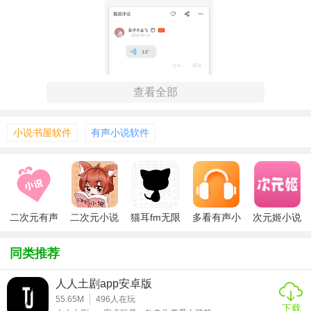
查看全部
小说书屋软件
有声小说软件
【二次元有声小说app技巧】
二次元有声
二次元小说
猫耳fm无限
多看有声小
次元姬小说
小说
app
钻石版
说APP
app免费版
1. 个性化推荐：根据用户的阅读历史和偏好，app会智能推荐
同类推荐
相似的小说内容，帮助用户发现更多心仪的作品。
人人土剧app安卓版
2. 夜间模式：为了保护用户的视力，app提供了夜间模式，可
55.65M
496
人在玩
在晚上阅读时减少屏幕对眼睛的刺激。
下载