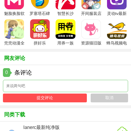
览，发现感兴趣的内容。
魅脸换脸软
罗塞塔石碑
智慧长沙
开间服装店
灵动tv最新
3. 排行榜查看：查看热门榜单，了解当前最受欢迎的有声小
件
安卓版
app
手机版
版本
说作品。
4. 离线下载：将喜欢的小说下载到本地，随时随地离线收
听。
兜兜动漫全
拼好乐
用券一族
资源猫旧版
蜂鸟视频电
集在线播放
视剧全集
5. 社区互动：在社区中发表评论、参与讨论，与其他二次元
网友评论
爱好者交流心得。
条评论
0
【二次元有声小说app推荐】
如果你对二次元文化充满热爱，想要随时随地沉浸在精彩的
故事中，那么二次元有声小说app绝对是你的不二之选。它拥
有丰富的资源、高品质的音效和互动社区功能，能够为你带
来极致的听书体验。不妨现在就下载试试，开启你的二次元
同类下载
有声小说之旅吧！
lanerc最新纯净版