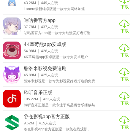
43.26M
449
人在玩
下载
Lanerc最新纯净版是一款专为网络加速...
咕咕番官方app
37.78M
437
人在玩
下载
咕咕番官方app是一款专为动漫爱好者打造...
4K草莓熊app安卓版
54.98M
426
人在玩
下载
4K草莓熊app安卓版是一款专为安卓用户...
酷洛米影视免费追剧
45.89M
425
人在玩
下载
酷洛米影视是一款专为影视爱好者打造的免费...
聆听音乐正版
105.22M
422
人在玩
下载
聆听音乐正版是一款专注于高品质音乐播放与...
谷仓影视app官方正版
9.62M
415
人在玩
下载
谷仓影视App官方正版是一款集在线观影、...