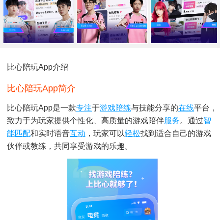
比心陪玩App介绍
比心陪玩app简介
比心陪玩App是一款
专注
于
游戏陪练
与技能分享的
在线
平台，
致力于为玩家提供个性化、高质量的游戏陪伴
服务
。通过
智
能
匹配
和实时语音
互动
，玩家可以
轻松
找到适合自己的游戏
伙伴或教练，共同享受游戏的乐趣。