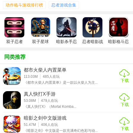
动作格斗游戏排行榜
忍者游戏合集
的忍者世界场景，配以精美的画面和震撼的音效，为玩家带
来沉浸式的游戏体验。
3. 丰富多样的忍术技能：包括火遁、水遁等多种技能可供选
择，玩家可以通过完成任务和战斗来获取经验和金币，不断
提升自己的能力和装备。
双子忍者
双子星球
暗影杀手忍
忍者暗影战
暗影格斗忍
者武士
士手游
者世界
4. 深度的剧情背景：游戏背后有一个丰富的故事线，玩家在
同类推荐
完成任务的同时，也在逐渐揭开背后的真相，体验到扣人心
弦的剧情发展。
都市火柴人内置菜单
113.03M
485
人在玩
双子：暗影忍者功能
下载
《都市火柴人内置菜单》是一款以火柴人为主...
1. 实时战斗系统：玩家可以实时与其他玩家进行对战，体验
真人快打X手游
真实的战斗刺激。
53.08M
479
人在玩
下载
《真人快打X》（Mortal Komba...
2. 多人合作模式：支持双人合作模式，玩家可以与朋友或AI
暗影之剑中文版游戏
伙伴一起并肩作战，体验协同作战的乐趣。
51.47M
406
人在玩
下载
3. 社交互动功能：玩家可以加入公会，与其他玩家交流心
《暗影之剑》中文版是一款充满奇幻色彩与动...