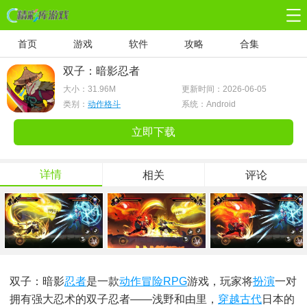
首页
游戏
软件
攻略
合集
双子：暗影忍者
大小：
31.96M
更新时间：2026-06-05
类别：
动作格斗
系统：Android
立即下载
详情
相关
评论
双子：暗影
忍者
是一款
动作冒险
RPG
游戏，玩家将
扮演
一对
拥有强大忍术的双子忍者——浅野和由里，
穿越
古代
日本的