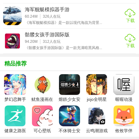
得，共同进步。
海军舰艇模拟器手游
4. 成就和奖励系统：游戏设置了丰富多样的成就和奖励，玩
60.24M
326
人在玩
下载
《海军舰艇模拟器》是一款以现代海战为背景...
家可以通过完成任务和挑战来获得丰厚的奖励。
骷髅女孩手游国际版
5. 地图系统：游戏中有多个不同的地图，包括森林、城市、
94.20M
312
人在玩
山区等，每个地图都有不同的环境和挑战，玩家需要根据地
下载
《骷髅女孩手游国际版》是一款充满暗黑风格...
图的特点和任务要求，选择合适的路线和策略。
精品推荐
双子：暗影忍者攻略
1. 掌握忍术技能：熟悉并掌握各种忍术技能，根据不同的敌
人和战斗场景选择合适的技能进行战斗。
2. 合理利用道具和资源：游戏中的道具和资源有很大作用，
梦幻恋舞手
鱿鱼漫画在
熔鉄少女安
jojo全明星
喔喔动漫
游
线版
卓版
大乱斗全人
及时收集并合理使用，可以提升战斗力和生存能力。
物
3. 双人合作与策略搭配：在双人合作模式中，善用两位忍者
的不同能力和技能，相互配合，共同应对敌人和挑战。
健康之路医
可心壁纸
不休骑士安
云鸣潮游戏
攸攸学伴
务版
app手机版
卓版
4. 探索与解谜：游戏中的地图充满了神秘之处，需要探索、