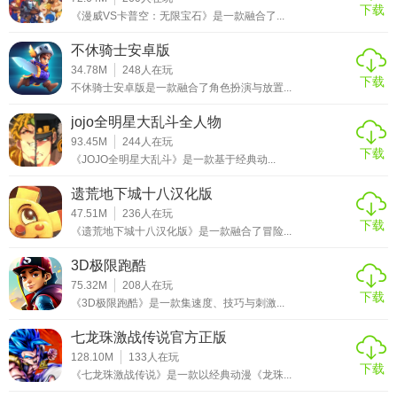
下载
《漫威VS卡普空：无限宝石》是一款融合了...
不休骑士安卓版
34.78M
248
人在玩
下载
不休骑士安卓版是一款融合了角色扮演与放置...
jojo全明星大乱斗全人物
93.45M
244
人在玩
下载
《JOJO全明星大乱斗》是一款基于经典动...
遗荒地下城十八汉化版
47.51M
236
人在玩
下载
《遗荒地下城十八汉化版》是一款融合了冒险...
3D极限跑酷
75.32M
208
人在玩
下载
《3D极限跑酷》是一款集速度、技巧与刺激...
七龙珠激战传说官方正版
128.10M
133
人在玩
下载
《七龙珠激战传说》是一款以经典动漫《龙珠...