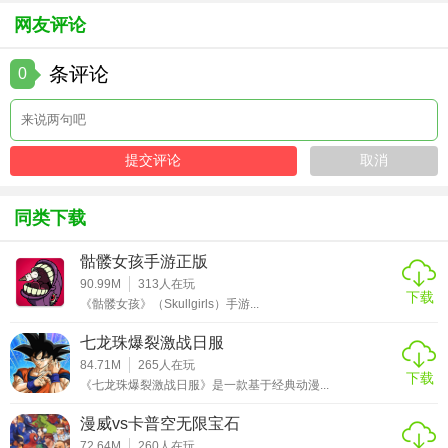
观察和解谜，寻找线索和道具，推动剧情发展。
网友评论
双子：暗影忍者点评
条评论
0
双子：暗影忍者以其独特的双角色系统、丰富的战斗体验、
深度的剧情背景以及精美的画面和音效，赢得了众多玩家的
喜爱。游戏不仅考验玩家的战斗技巧和策略搭配能力，还提
供了多人合作模式和社交互动功能，增加了游戏的趣味性和
互动性。无论是喜欢动作冒险的玩家还是喜欢策略战斗的玩
同类下载
家，都能在这款游戏中找到自己的乐趣。整体而言，双子：
暗影忍者是一款值得一试的精品游戏。
骷髅女孩手游正版
90.99M
313
人在玩
下载
《骷髅女孩》（Skullgirls）手游...
七龙珠爆裂激战日服
84.71M
265
人在玩
下载
《七龙珠爆裂激战日服》是一款基于经典动漫...
漫威vs卡普空无限宝石
72.64M
260
人在玩