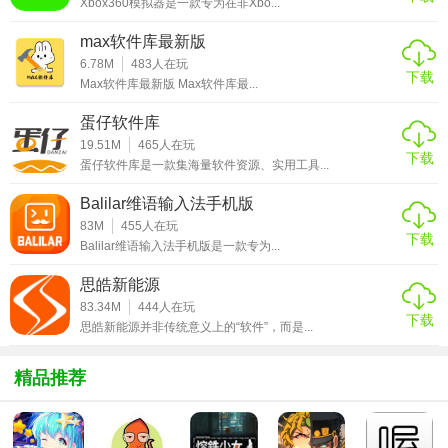
Xbox360模拟器是一款专为在非Xbo...
3. 图形绘制：提供简单的图形绘制功能，如直线、矩形、圆
max软件库最新版
形等，支持自定义颜色和线条粗细。
6.78M
483
人在玩
下载
Max软件库最新版 Max软件库最...
4. 历史记录：自动保存用户的测量和绘图记录，方便随时查
看和对比。
蛋仔软件库
19.51M
465
人在玩
5. 校准功能：为确保测量准确性，软件提供校准工具，用户
下载
蛋仔软件库是一款集海量软件资源、实用工具...
可根据需要进行校准调整。
Balilar维语输入法手机版
【直尺软件app亮点】
83M
455
人在玩
下载
Balilar维语输入法手机版是一款专为...
1. 高精度测量：采用先进的图像处理技术，确保测量结果的
思皓新能源
准确性。
83.34M
444
人在玩
下载
思皓新能源并非传统意义上的“软件”，而是...
2. 便捷操作：界面简洁明了，操作流畅，用户无需专业知识
即可轻松上手。
精品推荐
3. 多功能集成：不仅具备直尺功能，还集成了角度测量和图
形绘制等多种实用工具。