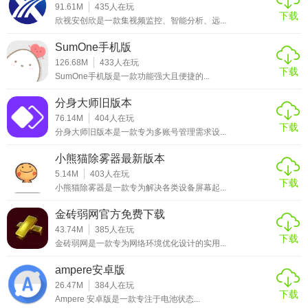
测量和绘图记录，方便进行对比和分析。
91.61M
435
人在玩
下载
欣视安创欣是一款集视频监控、智能分析、远...
5. 校准调整：如需提高测量准确性，可在设置中选择校准功
SumOne手机版
能，按照提示进行校准操作。
126.68M
433
人在玩
下载
SumOne手机版是一款功能强大且便捷的...
【直尺软件app测评】
分身大师旧版本
直尺软件APP凭借其高精度测量、便捷操作、多功能集成以
76.14M
404
人在玩
及离线使用等优势，成为了一款备受用户好评的测量工具。
下载
分身大师旧版本是一款专为多账号管理需求设...
无论是日常生活中的小测量，还是学习、工作中的专业需
小熊猫除雾器最新版本
求，直尺软件APP都能提供有效的帮助。同时，软件界面简
5.14M
403
人在玩
洁明了，操作流畅，让用户在使用过程中感到轻松愉快。总
下载
小熊猫除雾器是一款专为解决各类设备屏幕起...
体而言，直尺软件APP是一款值得推荐的测量工具。
金砖弱网官方免费下载
43.74M
385
人在玩
下载
金砖弱网是一款专为网络环境优化设计的实用...
ampere安卓版
26.47M
384
人在玩
下载
Ampere 安卓版是一款专注于电池状态...