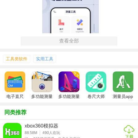
查看全部
工具类软件
实用工具
【直尺软件app功能】
电子直尺
多功能测量
多功能测量
卷尺大师
测量员app
工具
免费版
1. 直线测量：利用手机屏幕作为虚拟直尺，支持厘米和英寸
同类推荐
两种单位切换，方便用户进行精确测量。
xbox360模拟器
2. 角度测量：通过内置的角度测量工具，用户可以轻松测量
88.58M
490
人在玩
任意两条直线之间的夹角。
下载