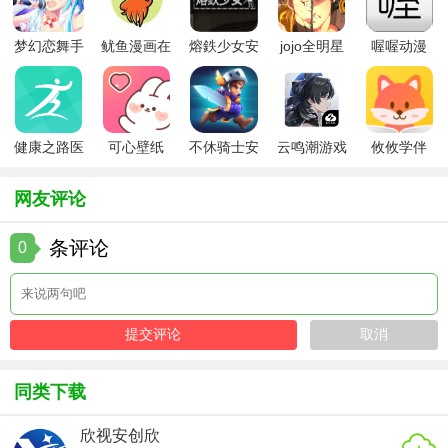
4. 跨平台支持：支持多种智能手机操作系统，满足不同用户
的需求。
梦幻恋舞手
鱿鱼漫画在
熔鉄少女安
jojo全明星
喔喔动漫
游
线版
卓版
大乱斗全人
5. 离线使用：无需网络连接，即可随时随地进行测量和绘
物
图。
【直尺软件app玩法】
健康之路医
可心壁纸
不休骑士安
云鸣潮游戏
攸攸学伴
务版
app手机版
卓版
1. 直线测量：打开软件，选择直线测量功能，将手机屏幕边
网友评论
缘对准待测物体边缘，移动手机屏幕直至与物体另一端对
齐，即可读取测量结果。
条评论
0
2. 角度测量：选择角度测量功能，将手机摄像头对准待测角
度的两边，软件将自动识别并显示角度值。
3. 图形绘制：在绘图模式下，选择所需图形类型，用手指在
屏幕上绘制即可。支持撤销、重做等操作，方便用户进行修
同类下载
改。
4. 查看历史记录：在历史记录界面中，用户可以查看之前的
欣视安创欣