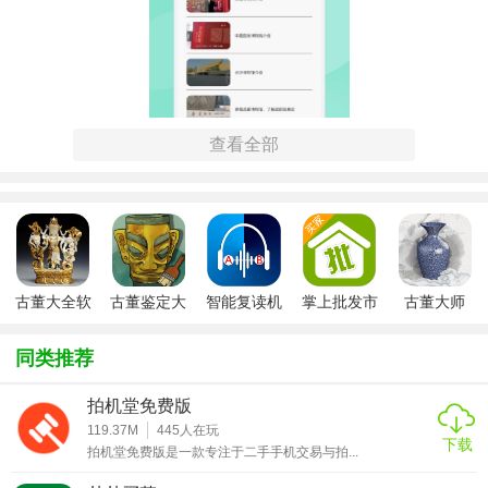
查看全部
【古董大全软件 1.1功能】
古董大全软
古董鉴定大
智能复读机
掌上批发市
古董大师
件
师
软件1.1
场软件
app
1. 古董信息查询：提供详尽的古董条目，用户可通过关键词
v2.1.1
搜索快速找到感兴趣的古董信息。
同类推荐
2. 鉴定技巧学习：内置专业的古董鉴定指南，帮助用户提升
拍机堂免费版
鉴别真伪的能力。
119.37M
445
人在玩
下载
拍机堂免费版是一款专注于二手手机交易与拍...
3. 市场趋势分析：定期更新古董市场动态，为用户提供投资