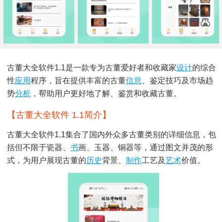
古董大全软件1.1是一款专为古董爱好者和收藏家
设计
的综合
性
应用
程序，旨在提供丰富的古董
信息
、鉴定技巧及市场趋
势
分析
，帮助用户更好地了解、鉴赏和收藏古董。
【古董大全软件 1.1简介】
古董大全软件1.1集合了国内外众多古董类别的详细信息，包
括但不限于瓷器、
书
画、玉器、铜器等，通过图文并茂的形
式，为用户展现古董的
历史
背景、
制作
工艺及
艺术
价值。