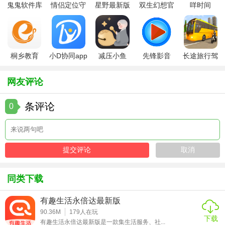
鬼鬼软件库
情侣定位守
星野最新版
双生幻想官
咩时间
【古董大全软件 1.1用法】
最新版
护软件
方版
1. 下载安装：从官方网站或应用商店下载并安装古董大全软
件1.1。
桐乡教育
小D协同app
减压小鱼
先锋影音
长途旅行驾
app手机版
全新版
app
app最新版
驶中文版
2. 注册登录：完成注册并登录账号，享受更多个性化服务。
网友评论
3. 浏览查询：在首页或分类页面浏览古董信息，或使用搜索
功能查找特定古董。
条评论
0
4. 学习交流：阅读鉴定技巧文章，参与社区论坛讨论，提升
个人鉴赏水平。
【古董大全软件 1.1推荐】
古董大全软件1.1凭借其丰富的古董信息、实用的鉴定技巧及
同类下载
活跃的社区氛围，成为古董爱好者和收藏家的首选工具。无
论是初学者还是资深藏家，都能在这款软件中找到所需的知
有趣生活永倍达最新版
识和资源，是古董收藏领域不可多得的利器。
90.36M
179
人在玩
下载
有趣生活永倍达最新版是一款集生活服务、社...