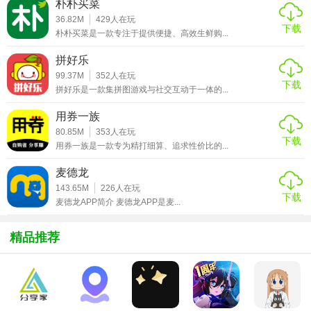
收藏的建议。
朴朴买菜
36.82M
429
人在玩
下载
4. 社区互动交流：设立用户论坛，让用户分享收藏心得，交
朴朴买菜是一款专注于提供便捷、高效生鲜购...
流鉴定经验。
拼好乐
【古董大全软件 1.1内容】
99.37M
352
人在玩
下载
拼好乐是一款集拼图游戏与社交互动于一体的...
1. 古董分类展示：按类别展示各类古董，方便用户按兴趣浏
用券一族
览。
80.85M
353
人在玩
下载
用券一族是一款专为精打细算、追求性价比的...
2. 高清图片欣赏：提供大量古董高清图片，让用户近距离欣
赏古董之美。
麦德龙
143.65M
226
人在玩
3. 历史背景介绍：每款古董均有详细的历史背景介绍，增加
下载
麦德龙APP简介 麦德龙APP是麦...
用户的文化积淀。
精品推荐
4. 鉴定案例分析：通过真实案例，解析古董鉴定的关键要
点。
5. 市场动态速递：实时更新古董拍卖、交易信息，把握市场
动态。