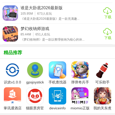
1. 丰富的指令系统：《我的世界》网易版提供了大量实用的
谁是大卧底2026最新版
指令，允许玩家自由定制游戏世界和体验。
105.95M
673
人在玩
下载
《谁是大卧底2026最新版》是一款充满趣...
2. 高度的自由度：游戏没有固定的目标和玩法，玩家可以自
由发挥想象力和创造力，建造属于自己的世界。
梦幻收纳师游戏
85.44M
651
人在玩
3. 多样的游戏模式：游戏提供了多种不同的游戏模式，满足
下载
《梦幻收纳师》是一款以整理收纳为核心的休...
不同玩家的需求和喜好。
精品推荐
【我的世界网易版指令推荐】
《我的世界》网易版是一款极具创意和挑战性的沙盒式建筑
游戏，它以其丰富的指令系统、高度的自由度和多样的游戏
模式而备受玩家喜爱。无论是喜欢创造的玩家，还是喜欢冒
识农v1.0.0
gpsjoystick
手机查找器
弹弹奇兵手
可乐助手
险和探索的玩家，都能在这款游戏中找到自己的乐趣。如果
官方
app
游免费版
5.26版本
你对沙盒式建筑游戏感兴趣，不妨尝试一下《我的世界》网
易版，相信它会给你带来全新的游戏体验。
掌讯通酒店
猫眼票房官
deviceinfo
miomio正版
我的关东煮
管理软件
方版
官方版
下载最新
小铺免费版