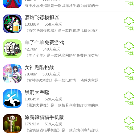
下载
海洋沙盒模拟器是一款以海洋生态为背景的开...
酒馆飞镖模拟器
133.88M
558
人在玩
下载
《酒馆飞镖模拟器》是一款以传统飞镖运动为...
羊了个羊免费游戏
42.70M
540
人在玩
下载
《羊了个羊》是一款风靡网络的免费休闲益智...
女神跑酷挑战
78.48M
533
人在玩
下载
《女神跑酷挑战》是一款以时尚、动感为主题...
黑洞大吞噬
139.45M
520
人在玩
下载
《黑洞大吞噬》是一款极具创意和趣味性的休...
涂鸦躲猫猫手机版
175.92M
519
人在玩
下载
《涂鸦躲猫猫手机版》是一款充满创意与趣味...