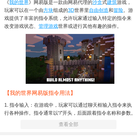
《
我的世界
》网易版是一款由网易代理的
沙盒
式
建筑
游戏，
玩家可以在一个由
方块
组成的
3D
世界里
自由创造
和
冒险
。游
戏提供了丰富的指令系统，允许玩家通过输入特定的指令来
改变游戏状态、
管理游戏
世界或进行其他有趣的操作。
【我的世界网易版指令用法】
1. 指令输入：在游戏中，玩家可以通过聊天框输入指令来执
行各种操作。指令通常以“/”开头，后面跟着指令名称和参数。
查看全部
2. 指令执行：输入指令后，按下回车键即可执行。指令的效
果会根据其类型和参数的不同而有所差异。