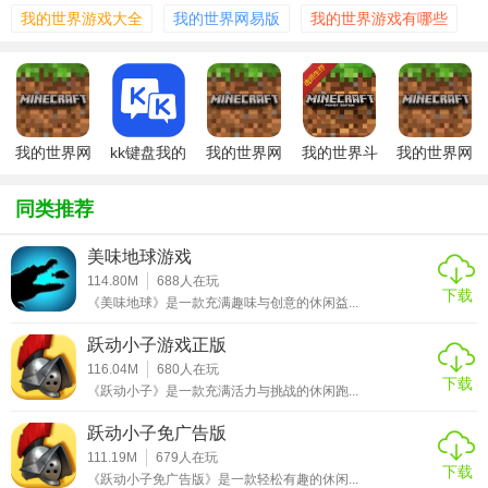
我的世界游戏大全
我的世界网易版
我的世界游戏有哪些
3. 指令获取：玩家可以通过游戏内的帮助系统或查阅相关攻
略来获取更多指令的信息和使用方法。
【我的世界网易版指令功能】
1. 物品给予：使用“/give”指令可以给予玩家特定的物品和数
我的世界网
kk键盘我的
我的世界网
我的世界斗
我的世界网
量，例如“/give @p Diamond_sword 1”会给予玩家一把钻石
易版枪械模
世界指令
易版种子
罗大陆魂师
易版刷铁机
组
生存指令版
剑。
同类推荐
2. 游戏模式切换：使用“/gamemode”指令可以切换玩家的游
美味地球游戏
戏模式，如生存模式、创造模式和冒险模式等。
114.80M
688
人在玩
下载
《美味地球》是一款充满趣味与创意的休闲益...
3. 天气控制：使用“/weather”指令可以改变游戏世界的天气状
况，如晴天、雨天和雷雨天等。
跃动小子游戏正版
116.04M
680
人在玩
4. 时间调整：使用“/time Set”指令可以将游戏时间调整到特定
下载
《跃动小子》是一款充满活力与挑战的休闲跑...
的时刻，如白天或夜晚。
跃动小子免广告版
【我的世界网易版指令优势】
111.19M
679
人在玩
下载
《跃动小子免广告版》是一款轻松有趣的休闲...