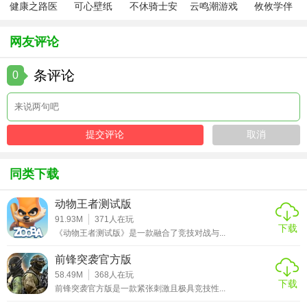
健康之路医
可心壁纸
不休骑士安
云鸣潮游戏
攸攸学伴
5. 与队友沟通配合：在战斗中不断与队友沟通并打配合，可
务版
app手机版
卓版
以大大提高获胜的概率。
网友评论
未来之役最新版本点评
条评论
0
未来之役最新版本以其独特的未来科幻风格、丰富的游戏特
色和高度的策略性吸引了大量玩家。游戏中的绿区信号塔争
夺、环境灾害系统和模块化武器改装等创新玩法为玩家带来
了全新的游戏体验。同时，游戏还支持跨平台组队，让玩家
可以与不同平台的朋友一起享受游戏的乐趣。虽然游戏对玩
同类下载
家的操作技巧和团队协作有一定要求，但这也正是其魅力所
在。总的来说，未来之役最新版本是一款值得一试的战术竞
动物王者测试版
技类手机游戏。
91.93M
371
人在玩
下载
《动物王者测试版》是一款融合了竞技对战与...
前锋突袭官方版
58.49M
368
人在玩
下载
前锋突袭官方版是一款紧张刺激且极具竞技性...