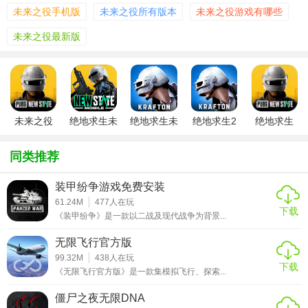
3. 匹配对战：玩家可以选择单人、双人或四人模式进行匹
未来之役手机版
未来之役所有版本
未来之役游戏有哪些
配，与来自世界各地的玩家一起进入战场。
未来之役最新版
4. 搜寻资源：在战场上，玩家需要搜寻武器、弹药、装备和
医疗物资等，以提高自己的生存能力。
5. 战斗生存：玩家需要在不断缩小的游戏区域内与其他玩家
进行战斗，最终成为唯一的幸存者。
未来之役
绝地求生未
绝地求生未
绝地求生2
绝地求生
2026
来之役中文
来之役测试
未来之役测
2：未来之
未来之役最新版本特色
版
服
试服
役
同类推荐
1. 未来科幻风：游戏以2051年的近未来世界为背景，引入了
外骨骼装甲、电磁脉冲武器等科幻元素，为玩家带来全新的
装甲纷争游戏免费安装
游戏体验。
61.24M
477
人在玩
下载
《装甲纷争》是一款以二战及现代战争为背景...
2. 绿区信号塔：争夺绿区信号塔的控制权可以获得战术物资
无限飞行官方版
支援，增加了游戏的策略性和趣味性。
99.32M
438
人在玩
下载
3. 环境灾害系统：沙尘暴、电磁风暴等动态天气系统会影响
《无限飞行官方版》是一款集模拟飞行、探索...
战场环境，增加游戏的不确定性和挑战性。
僵尸之夜无限DNA