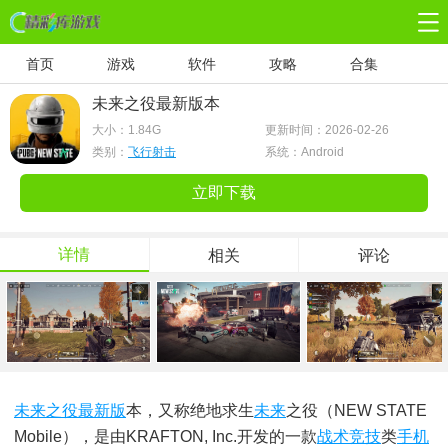
首页
游戏
软件
攻略
合集
未来之役最新版本
大小：
1.84G
更新时间：2026-02-26
类别：
飞行射击
系统：Android
立即下载
详情
相关
评论
未来之役最新版
本，又称绝地求生
未来
之役（NEW STATE
Mobile），是由KRAFTON, Inc.开发的一款
战术
竞技
类
手机