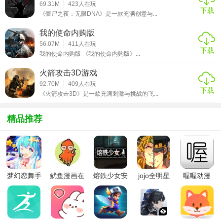
69.31M
423
人在玩
4. 模块化武器改装：玩家可以自由组合枪械配件，打造属于
下载
《僵尸之夜：无限DNA》是一款充满创意与...
自己的独特武器，提高了游戏的可玩性和个性化。
我的使命内购版
5. 跨平台组队：游戏支持跨平台组队，玩家可以与不同平台
56.07M
411
人在玩
的朋友一起并肩作战。
下载
我的使命内购版 《我的使命内购版》...
未来之役最新版本技巧
火箭攻击3D游戏
92.70M
409
人在玩
下载
1. 掌握落地翻滚：新手玩家需要掌握落地翻滚技巧，以减少
《火箭攻击3D》是一款充满刺激与挑战的飞...
坠落伤害并提高作战效率。
精品推荐
2. 合理利用掩体：在战斗中，合理利用掩体可以躲避敌人的
攻击，同时寻找反击的机会。
3. 精准报点：通过精准的报点方法，玩家可以迅速向队友传
达敌人的位置信息，提高团队的作战效率。
梦幻恋舞手
鱿鱼漫画在
熔鉄少女安
jojo全明星
喔喔动漫
游
线版
卓版
大乱斗全人
4. 医疗物资管理：受伤后要及时使用医疗物资恢复生命值，
物
同时要注意管理好自己的物资储备，避免在关键时刻物资不
足。