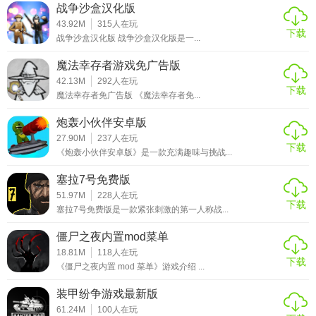
战争沙盒汉化版
43.92M
315
人在玩
下载
战争沙盒汉化版 战争沙盒汉化版是一...
魔法幸存者游戏免广告版
42.13M
292
人在玩
下载
魔法幸存者免广告版 《魔法幸存者免...
炮轰小伙伴安卓版
27.90M
237
人在玩
下载
《炮轰小伙伴安卓版》是一款充满趣味与挑战...
塞拉7号免费版
51.97M
228
人在玩
下载
塞拉7号免费版是一款紧张刺激的第一人称战...
僵尸之夜内置mod菜单
18.81M
118
人在玩
下载
《僵尸之夜内置 mod 菜单》游戏介绍 ...
装甲纷争游戏最新版
61.24M
100
人在玩