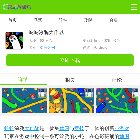
首页
游戏
软件
攻略
合集
蛇蛇涂鸦大作战
大小：
83.70M
更新时间：2026-03-16
类别：
益智休闲
系统：Android
立即下载
详情
相关
评论
蛇蛇
涂鸦
大作战
是一款集
休闲
与
竞技
于一体的创新
小游戏
，
玩家在游戏中控制一条可涂鸦的小蛇，在色彩斑斓的
地图
上