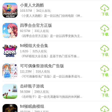
小黄人大跑酷
103.57M
342
人在玩
下载
《小黄人大跑酷》是一款以热门动画电影《神...
四季合合官方正版
92.57M
331
人在玩
下载
《四季合合官方正版》是一款以四季变换为主...
fnf模组大全合集
1.62G
325
人在玩
下载
《FNF模组大全合集》是基于热门音乐节奏...
可可偶像祭游戏免广告版
111.23M
316
人在玩
下载
《可可偶像祭免广告版》是一款以偶像养成与...
击碎瓶子游戏
56.50M
299
人在玩
下载
《击碎瓶子》是一款充满趣味与挑战的休闲解...
fnf催眠曲模组
49.01M
289
人在玩