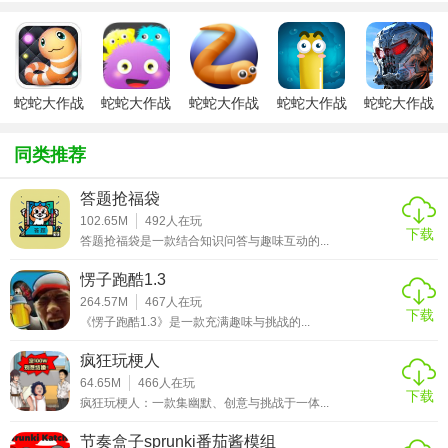
3. 丰富地图：游戏提供多种风格的地图，如森林、沙漠、海
洋等，为玩家带来多样化的游戏体验。
4. 成就系统：设有丰富的成就任务，完成挑战可获得丰厚奖
励，提升游戏趣味性。
蛇蛇大作战
蛇蛇大作战
蛇蛇大作战
蛇蛇大作战
蛇蛇大作战
安卓版
激萌
slitherio
原版
【蛇蛇涂鸦大作战功能】
同类推荐
1. 涂鸦功能：玩家可以在游戏中自由涂鸦，绘制出自己喜欢
答题抢福袋
的图案或文字，展示个性风采。
102.65M
492
人在玩
下载
2. 实时排名：实时更新玩家排名，让玩家随时了解自己的竞
答题抢福袋是一款结合知识问答与趣味互动的...
技水平。
愣子跑酷1.3
264.57M
467
人在玩
3. 社交互动：支持好友添加、聊天等功能，方便玩家之间的
下载
《愣子跑酷1.3》是一款充满趣味与挑战的...
交流与互动。
疯狂玩梗人
4. 自定义皮肤：提供多种小蛇皮肤供玩家选择，满足个性化
64.65M
466
人在玩
需求。
下载
疯狂玩梗人：一款集幽默、创意与挑战于一体...
【蛇蛇涂鸦大作战优势】
节奏盒子sprunki番茄酱模组