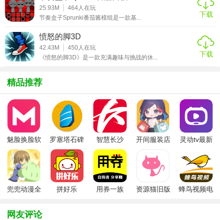
25.93M
464
人在玩
下载
1. 简单易上手：游戏规则简单明了，新手玩家也能快速上
节奏盒子Sprunki番茄酱模组是一款基...
手。
愤怒的脚3D
2. 竞技性强：实时对战模式，考验玩家的反应速度和策略能
42.43M
450
人在玩
下载
《愤怒的脚3D》是一款充满趣味与挑战的休...
力。
3. 社交元素丰富：支持好友互动、组队等功能，增强游戏社
精品推荐
交性。
4. 艺术涂鸦：涂鸦功能为游戏增添艺术元素，提升游戏观赏
性。
魅脸换脸软
罗塞塔石碑
智慧长沙
开间服装店
灵动tv最新
5. 持续更新：游戏定期更新地图、皮肤等内容，保持游戏新
件
安卓版
app
手机版
版本
鲜感。
【蛇蛇涂鸦大作战点评】
兜兜动漫全
拼好乐
用券一族
资源猫旧版
蜂鸟视频电
蛇蛇涂鸦大作战是一款富有创意的休闲竞技游戏，将涂鸦元
集在线播放
视剧全集
素融入传统的贪吃蛇玩法中，为玩家带来全新的游戏体验。
网友评论
游戏画面精美、操作简单、竞技性强，同时拥有丰富的社交