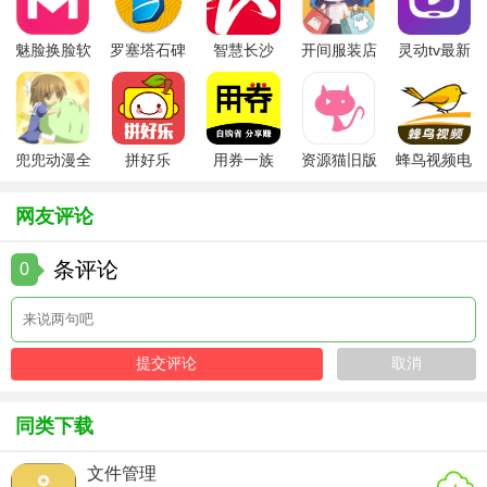
- 提供听写、提问、试卷等多种测试模式，检验学习成果。
魅脸换脸软
罗塞塔石碑
智慧长沙
开间服装店
灵动tv最新
- 利用“跨App弹词”功能，在刷社交媒体时随机复习刚学过的
件
安卓版
app
手机版
版本
单词，强化记忆。
【超级单词表免费版亮点】
兜兜动漫全
拼好乐
用券一族
资源猫旧版
蜂鸟视频电
集在线播放
视剧全集
- 自动标记已掌握词汇，重点攻坚薄弱环节，避免重复学习。
网友评论
- 支持手动收藏重点词汇，按“学科”“难度”分类管理，形成个性
化词库。
条评论
0
- 词根宇宙：用思维导图展现300+词根家族衍生关系，帮助理
解单词构成逻辑。
- 记忆热力图：直观展示每周记忆持久度的变化趋势，优化复
习策略。
同类下载
- 提供发音练习、拼写测试、阅读本等工具，形成“学习-练习-
复习”完整闭环。
文件管理