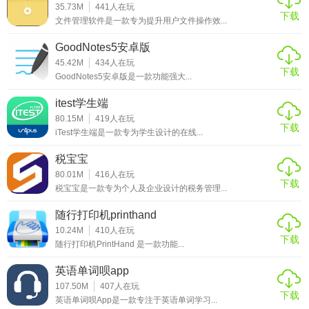
35.73M
441
人在玩
- 新增“阅读本单句修改”功能，可调整句子顺序，适配阅读专
下载
文件管理软件是一款专为提升用户文件操作效...
项训练。
GoodNotes5安卓版
- 包含国外真人单词发音，支持标准国际音标和自然拼读规则
45.42M
434
人在玩
下载
视频讲解，提升发音准确性。
GoodNotes5安卓版是一款功能强大...
【超级单词表免费版玩法】
itest学生端
80.15M
419
人在玩
下载
- 与全球学习者实时比拼单词反应速度，通过竞技模式激发学
iTest学生端是一款专为学生设计的在线...
习兴趣。
税宝宝
- 支持拍照上传或手动输入单词，创建专属词库，适配个性化
80.01M
416
人在玩
下载
税宝宝是一款专为个人及企业设计的税务管理...
学习需求。
随行打印机printhand
- 结合“单词对对碰”“听写模式”等游戏化功能，在互动中巩固记
10.24M
410
人在玩
忆。
下载
随行打印机PrintHand 是一款功能...
【超级单词表免费版点评】
英语单词呗app
107.50M
407
人在玩
- 全学段覆盖：从小学到留学阶段词汇一网打尽，避免频繁切
下载
英语单词呗App是一款专注于英语单词学习...