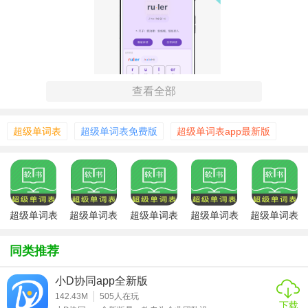
查看全部
超级单词表
超级单词表免费版
超级单词表app最新版
【超级单词表免费版简介】
1. 全学段覆盖：支持小初高、大学、考研、留学等多阶段词
汇库，同步人教版、外研版等主流教材。
超级单词表
超级单词表
超级单词表
超级单词表
超级单词表
2. 教材同步学习：按教材单元展示单词列表，标记“已掌握/学
6.2.5版本
工具
官方版
安卓版
习中/困难”状态，适配课堂进度。
同类推荐
3. 科学记忆体系：结合自然拼读、词根词缀、音标拆分等方
小D协同app全新版
法，通过“拆分-拼读-应用”三步法加深记忆。
142.43M
505
人在玩
下载