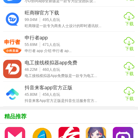
4. 个性化计划：根据词汇量测试结果生成学习方案，支持设
小D协同app全新版是一款专为企业团队设...
置目标日期和每日背诵量。
旺商聊官方下载
99.04M
495
人在玩
【超级单词表免费版技巧】
下载
旺商聊是一款专为商务人士设计的即时通讯软...
- 进入“计划”页面，点击“开始制定计划”，自定义每日学习量
申行者app
（如新学10词+复习20词）。
55.69M
471
人在玩
下载
申行者 app 介绍 申行者 ap...
- 利用“错题本”自动收录错误单词，生成专属错题集，针对性
强化薄弱环节。
电工接线模拟器app免费
46.22M
460
人在玩
下载
- 自然拼读：通过拆分单词音节和真人发音示范（BBC/美式
电工接线模拟器App免费版是一款专为电工...
发音），掌握正确拼读。
抖音来客app官方正版
- 词根词缀解析：关联同根词，扩展词汇量（如“tele-”前缀关
45.80M
456
人在玩
下载
抖音来客App官方正版是抖音生活服务官方...
联“telephone”“telescope”）。
- 卡片式/列表式学习：支持拍照阅读、单词搜索，适配不同学
精品推荐
习场景。
- 实时统计学习数据，生成学习报告，直观展示记忆效果。