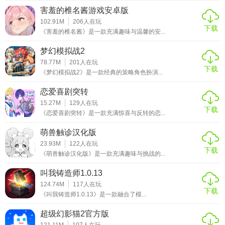
的社区和强大的模组支持，让游戏内容始终保持着新鲜感和
害羞的椎名酱游戏安卓版
活力。如果你对3D虚拟互动游戏感兴趣，那么VAM绝对值得
102.91M
206
人在玩
下载
《害羞的椎名酱》是一款充满趣味与温馨的安...
一试。
梦幻模拟战2
78.77M
201
人在玩
下载
《梦幻模拟战2》是一款经典的策略角色扮演...
恋爱喜剧突转
15.27M
129
人在玩
下载
《恋爱喜剧突转》是一款充满惊喜与反转的恋...
萌兽触诊汉化版
23.93M
122
人在玩
下载
《萌兽触诊汉化版》是一款充满趣味与挑战的...
叫我铸造师1.0.13
124.74M
117
人在玩
下载
《叫我铸造师1.0.13》是一款融合了模...
超级幻影猫2官方版
121.11M
107
人在玩