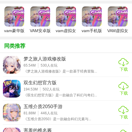
1. 高度自定义的角色与场景：VAM 提供了极为细致的角色和
场景编辑功能，玩家可以根据自己的喜好，从外貌、服装到
性格、动作，全方位定制虚拟角色。同时，场景的搭建也极
vam豪华版
VAM安卓版
vam虚拟女
vam手机版
VAM虚拟女
为灵活，无论是现实中的城市景观，还是幻想中的奇幻世
友模拟器
友游戏
界，都能轻松实现。
Steam
同类推荐
2. 先进的物理引擎与动画系统：游戏内置了先进的物理引
梦之旅人游戏修改版
擎，使得角色动作更加自然流畅，物体交互更加真实可信。
65.54M
530
人在玩
配合精细的动画系统，玩家可以体验到前所未有的沉浸感，
下载
《梦之旅人游戏修改版》是一款基于经典冒险...
仿佛真的在与虚拟世界中的角色进行互动。
双生幻想官方版
3. 丰富的交互方式：VAM 支持多种交互方式，包括语音、动
194.53M
502
人在玩
下载
作、表情等，玩家可以通过这些方式与虚拟角色进行深度沟
《双生幻想官方版》是一款融合了科幻与奇幻...
通，甚至可以触发特定的剧情事件，增加游戏的趣味性和互
五维介质2050手游
动性。
81.88M
446
人在玩
下载
《五维介质2050》是一款融合科幻元素与...
4. 强大的社区与模组支持：游戏拥有一个活跃的社区，玩家
可以在这里分享自己的创作，下载其他玩家的模组，不断丰
害羞的椎名酱