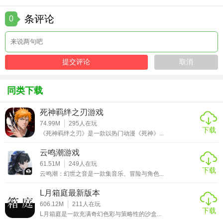
1. 熟练掌握编辑工具：想要在VAM中创造出令人惊叹的作
条评论
0
品，首先需要熟练掌握游戏内置的编辑工具。通过不断练习
和实践，你可以逐渐掌握角色设计、场景搭建等高级技巧。
2. 多尝试不同的交互方式：VAM 提供了多种交互方式，每种
方式都有其独特的魅力和效果。玩家可以多尝试不同的交互
方式，发现更多有趣的互动方式。
同类下载
3. 参与社区交流：加入VAM的社区，与其他玩家交流心得、
分享作品。通过社区交流，你可以学到更多实用的技巧，同
死神羁绊之刃游戏
74.99M
295
人在玩
时也能发现更多有趣的游戏内容。
下载
《死神羁绊之刃》是一款以热门动漫《死神》...
【vam点评】
云鸣潮游戏
61.51M
249
人在玩
VAM 是一款极具创新性和高度自定义的3D虚拟互动游戏，它
下载
云鸣潮：幻世之音是一款集音乐、冒险与角色...
以其独特的游戏机制和丰富的游戏内容，吸引了大量玩家的
关注。游戏的高度自定义性，让每个玩家都能在游戏中找到
L月箱庭最新版本
属于自己的乐趣；而先进的物理引擎和动画系统，则让玩家
606.12M
211
人在玩
下载
L月箱庭是一款充满奇幻色彩与策略性的沙盒...
能够体验到前所未有的沉浸感。此外，游戏还拥有一个活跃