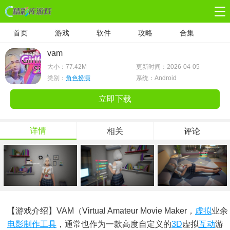
首页
游戏
软件
攻略
合集
vam
大小：
77.42M
更新时间：2026-04-05
类别：
角色扮演
系统：Android
立即下载
详情
相关
评论
【游戏介绍】VAM（Virtual Amateur Movie Maker，
虚拟
业余
电影
制作
工具
，通常也作为一款高度自定义的
3D
虚拟
互动
游