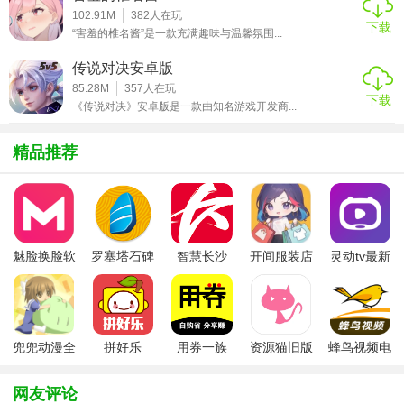
富游戏内容。这种开放式的生态系统，让VAM始终保持着新
102.91M
382
人在玩
下载
“害羞的椎名酱”是一款充满趣味与温馨氛围...
鲜感和活力。
传说对决安卓版
【vam特色】
85.28M
357
人在玩
下载
《传说对决》安卓版是一款由知名游戏开发商...
1. 创作自由度高：VAM 鼓励玩家发挥创意，无论是角色设
计、场景搭建还是剧情编写，都给予了玩家极大的自由度。
精品推荐
这种创作自由，让每个玩家都能在游戏中找到属于自己的乐
趣。
2. 沉浸式体验：通过精细的画面表现、逼真的音效设计以及
先进的交互技术，VAM 为玩家提供了一个沉浸式的虚拟世界
魅脸换脸软
罗塞塔石碑
智慧长沙
开间服装店
灵动tv最新
体验，让玩家仿佛真的置身于游戏之中。
件
安卓版
app
手机版
版本
3. 持续更新与优化：游戏开发团队不断对游戏进行更新和优
化，引入新的功能、修复已知问题，确保玩家能够享受到最
佳的游戏体验。
兜兜动漫全
拼好乐
用券一族
资源猫旧版
蜂鸟视频电
集在线播放
视剧全集
【vam技巧】
网友评论