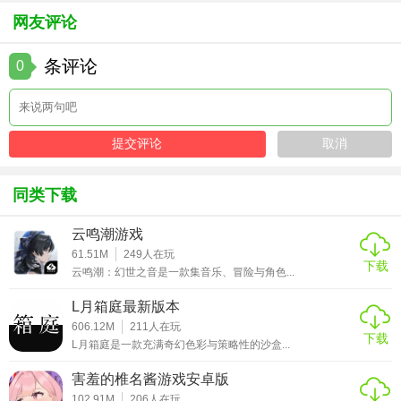
方面，初期可购买山海关地图的80级绿色武器过渡，后期通
网友评论
过副本商人获取套装。
条评论
0
2. 属性加点与武学搭配：输出型角色（如剑法、棍法）侧重
臂力和身法加点，肉盾型角色（如拳法、刀法）侧重根骨和
内力。武学悟性分配需对应职业，如剑法角色优先学习剑法
秘籍，轻功技能适合所有输出型角色提升机动性。
3. 挂机与效率提升：利用云手机或模拟器实现24小时挂机，
同类下载
选择收益最高的地图（如后期古墓）刷取经验、材料和秘
籍。挂机时需合理设置技能顺序，优先使用范围伤害技能清
云鸣潮游戏
理怪物，搭配回血或增益技能提升生存能力。
61.51M
249
人在玩
下载
云鸣潮：幻世之音是一款集音乐、冒险与角色...
武林侠影手机版点评
L月箱庭最新版本
《武林侠影》凭借其精美的画面、丰富的剧情和多样化的玩
606.12M
211
人在玩
下载
法，赢得了众多武侠爱好者的喜爱。游戏世界广阔且真实，
L月箱庭是一款充满奇幻色彩与策略性的沙盒...
玩家可自由探索江湖，体验恩怨情仇。门派系统和武功搭配
害羞的椎名酱游戏安卓版
自由度高，满足不同玩家的战斗风格需求。生活技能和挂机
102.91M
206
人在玩