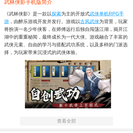
武林侠影手机版简介
《武林侠影》是一款以
探索
为主的开放式
武侠
单机
RPG
手
游
，由醉乐游戏开发并发行。游戏以
古风武侠
为背景，玩家
将扮演一名少年侠客，在师傅远行后独自闯荡江湖，揭开江
湖中的重重秘闻，最终成长为一代大侠。游戏融合了丰富的
武侠元素、自由的学习与搭配武功系统，以及多样的门派选
择，为玩家带来沉浸式的武侠体验。
武林侠影手机版用法
查看全部
1. 账号创建与角色选择：玩家在创建账号时，可以选择先天