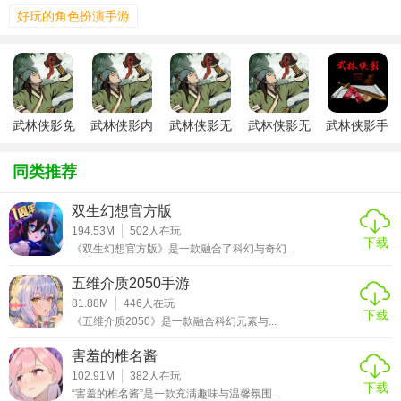
天赋，如刀法伤害增加4%，或选择万金油天赋，如对男性伤
好玩的角色扮演手游
害加成、命中加成、格挡加成等。进入游戏后，玩家可以选
择加入不同门派，如霸刀、少林、武当等，学习门派专属武
功。
2. 任务与探索：玩家需跟随主线任务逐步揭开江湖迷雾，同
武林侠影免
武林侠影内
武林侠影无
武林侠影无
武林侠影手
时可自由探索临安、洛阳、大理等多个郡城，发现隐藏秘宝
广告版
置菜单版
敌版
限元宝版
游
和挑战。游戏世界广阔，玩家可自由规划行程，体验江湖的
同类推荐
广阔与深邃。
双生幻想官方版
3. 武功学习与搭配：玩家可自由学习、搭配各种神功绝学，
194.53M
502
人在玩
通过完成任务和活动获取武学秘籍，提升实力。不同门派和
下载
《双生幻想官方版》是一款融合了科幻与奇幻...
角色类型适合不同的武功搭配，如输出型角色适合高伤害技
五维介质2050手游
能，肉盾型角色适合防御和回血技能。
81.88M
446
人在玩
下载
《五维介质2050》是一款融合科幻元素与...
武林侠影手机版玩法
害羞的椎名酱
1. 门派选择与修炼：游戏提供少林、武当、明教、五毒、唐
102.91M
382
人在玩
门、华山、峨眉等多个门派供玩家选择，每个门派都有独特
下载
“害羞的椎名酱”是一款充满趣味与温馨氛围...