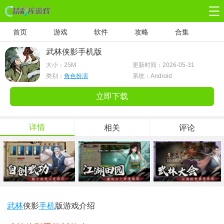
首页
游戏
软件
攻略
合集
武林侠影手机版
大小：
25M
更新时间：2026-05-31
类别：
角色扮演
系统：Android
立即下载
详情
相关
评论
武林
侠影
手机
版游戏介绍