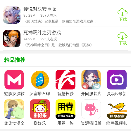
的武学和技能。玩家需根据门派特色规划修炼方向，如霸刀
传说对决安卓版
门派以刀法为主，适合追求高伤害的玩家。
85.28M
357
人在玩
下载
2. 自由探索与冒险：游戏世界包含多个郡城和隐藏区域，玩
《传说对决》安卓版是一款由知名游戏开发商...
家可自由探索，发现隐藏任务、秘宝和挑战。探索过程中可
死神羁绊之刃游戏
能触发随机事件，如遭遇江湖豪侠切磋或卷入门派纷争。
74.99M
295
人在玩
下载
《死神羁绊之刃》是一款以热门动漫《死神》...
3. 比武论剑与竞技：游戏设有比武论剑系统，玩家可与其他
玩家一决高下，争夺武林至尊称号。竞技模式包括单人挑战
精品推荐
和多人组队，考验玩家武功搭配和操作技巧。
4. 生活技能与养成：除战斗外，玩家可培养种植、采药、挖
矿等生活技能，制作装备和药品。生活技能等级提升需消耗
资源，但可提供额外收益，如高级材料或特殊道具。
魅脸换脸软
罗塞塔石碑
智慧长沙
开间服装店
灵动tv最新
件
安卓版
app
手机版
版本
武林侠影手机版攻略
1. 开局策略与资源分配：新手期建议优先完成主线任务获取
招募令，抽取强力侠客（如千面公子、白凌雪）。资源集中
兜兜动漫全
拼好乐
用券一族
资源猫旧版
蜂鸟视频电
培养1-2个核心角色，避免平均分配导致战力分散。装备选择
集在线播放
视剧全集