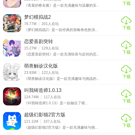
下载
玩法降低了肝度，适合休闲玩家。然而，游戏后期任务和战
《害羞的椎名酱》是一款充满趣味与温馨的安...
斗存在一定重复性，部分玩家认为数值设计需进一步优化。
梦幻模拟战2
总体而言，这是一款值得一试的武侠手游，尤其适合喜欢单
78.77M
201
人在玩
下载
机RPG和自由探索的玩家。
《梦幻模拟战2》是一款经典的策略角色扮演...
恋爱喜剧突转
15.27M
129
人在玩
下载
《恋爱喜剧突转》是一款充满惊喜与反转的恋...
萌兽触诊汉化版
23.93M
122
人在玩
下载
《萌兽触诊汉化版》是一款充满趣味与挑战的...
叫我铸造师1.0.13
124.74M
117
人在玩
下载
《叫我铸造师1.0.13》是一款融合了模...
超级幻影猫2官方版
121.11M
107
人在玩
下载
《超级幻影猫2官方版》是一款充满趣味与挑...